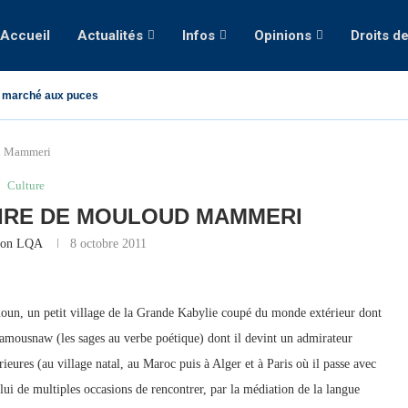
Accueil
Actualités
Infos
Opinions
Droits d
 marché aux puces
d Mammeri
Culture
IRE DE MOULOUD MAMMERI
ion LQA
8 octobre 2011
n, un petit village de la Grande Kabylie coupé du monde extérieur dont
s amousnaw (les sages au verbe poétique) dont il devint un admirateur
rieures (au village natal, au Maroc puis à Alger et à Paris où il passe avec
 lui de multiples occasions de rencontrer, par la médiation de la langue