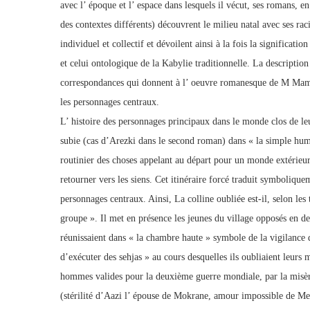
avec l’ époque et l’ espace dans lesquels il vécut, ses romans,
des contextes différents) découvrent le milieu natal avec ses rac
individuel et collectif et dévoilent ainsi à la fois la significat
et celui ontologique de la Kabylie traditionnelle. La descript
correspondances qui donnent à l’ oeuvre romanesque de M Mamme
les personnages centraux.
L’ histoire des personnages principaux dans le monde clos de leu
subie (cas d’Arezki dans le second roman) dans « la simple huma
routinier des choses appelant au départ pour un monde extérieur 
retourner vers les siens. Cet itinéraire forcé traduit symbolique
personnages centraux. Ainsi, La colline oubliée est-il, selon le
groupe ». Il met en présence les jeunes du village opposés en d
réunissaient dans « la chambre haute » symbole de la vigilance 
d’exécuter des sehjas » au cours desquelles ils oubliaient leurs 
hommes valides pour la deuxième guerre mondiale, par la misère
(stérilité d’Aazi l’ épouse de Mokrane, amour impossible de M