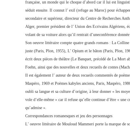
française, un monde qui le choque d’abord car il lui est linguist
séduit ensuite. Il connut l’ exil (refuge au Maroc) pour échapper
secondaire et supérieur, directeur du Centre de Recherches Ant
Alger, premier président de l’ Union des Ecrivains Algériens, éc
volant de sa voiture alors qu’il rentrait d’uneconférence donné
Son oeuvre littéraire compte quatre grands romans : La Colline 
juste (Paris, Plon, 1955), L’ Opium et le bâton (Paris, Plon, 196
écrit deux pièces de théâtre (Le Banquet, précédé de La Mort a
Foehn, ainsi que des nouvelles et deux recueils de contes (Mac
Il est également l’ auteur de deux recueils commentés de poèm
Maspéro, 1969 et Poèmes kabyles anciens, Paris, Maspéro, 198O)
oubli sa langue et sa culture d’origine, à leur donner « les moy
vole d’elle-même » car il refuse qu’elle continue d’être « une c
qu’admise ».
Correspondances romanesques et jeu des personnages
L’ oeuvre littéraire de Mouloud Mammeri porte la marque de son