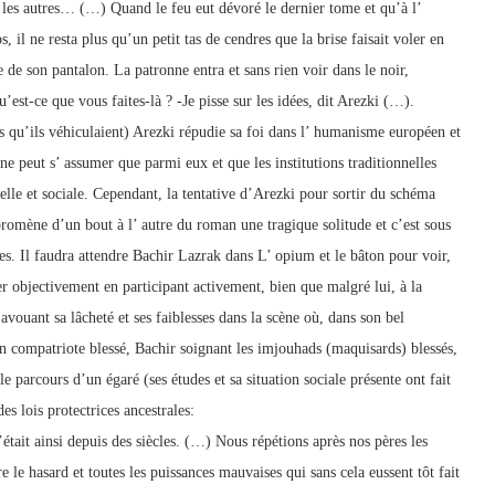
es autres… (…) Quand le feu eut dévoré le dernier tome et qu’à l’
, il ne resta plus qu’un petit tas de cendres que la brise faisait voler en
 de son pantalon. La patronne entra et sans rien voir dans le noir,
t-ce que vous faites-là ? -Je pisse sur les idées, dit Arezki (…).
s qu’ils véhiculaient) Arezki répudie sa foi dans l’ humanisme européen et
ne peut s’ assumer que parmi eux et que les institutions traditionnelles
urelle et sociale. Cependant, la tentative d’Arezki pour sortir du schéma
 promène d’un bout à l’ autre du roman une tragique solitude et c’est sous
es. Il faudra attendre Bachir Lazrak dans L’ opium et le bâton pour voir,
r objectivement en participant activement, bien que malgré lui, à la
avouant sa lâcheté et ses faiblesses dans la scène où, dans son bel
n compatriote blessé, Bachir soignant les imjouhads (maquisards) blessés,
ile parcours d’un égaré (ses études et sa situation sociale présente ont fait
es lois protectrices ancestrales:
tait ainsi depuis des siècles. (…) Nous répétions après nos pères les
re le hasard et toutes les puissances mauvaises qui sans cela eussent tôt fait