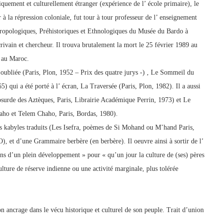
iquement et culturellement étranger (expérience de l’ école primaire), le
 à la répression coloniale, fut tour à tour professeur de l’ enseignement
hropologiques, Préhistoriques et Ethnologiques du Musée du Bardo à
rivain et chercheur. Il trouva brutalement la mort le 25 février 1989 au
e au Maroc.
oubliée (Paris, Plon, 1952 – Prix des quatre jurys -) , Le Sommeil du
5) qui a été porté à l’ écran, La Traversée (Paris, Plon, 1982). Il a aussi
bsurde des Aztèques, Paris, Librairie Académique Perrin, 1973) et Le
haho et Telem Chaho, Paris, Bordas, 1980).
es kabyles traduits (Les Isefra, poèmes de Si Mohand ou M’hand Paris,
, et d’une Grammaire berbère (en berbère). Il oeuvre ainsi à sortir de l’
ens d’un plein développement » pour « qu’un jour la culture de (ses) pères
ulture de réserve indienne ou une activité marginale, plus tolérée
 ancrage dans le vécu historique et culturel de son peuple. Trait d’union