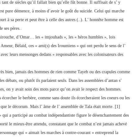
tant de siècles qu’il fallait bien qu’elle fût bonne. Il suffisait de s’ y
e est pure démence, à moins d’avoir le goût du suicide. Celui qui marche
urt à sa perte et peut être à celle des autres (..). L’ honnête homme est
e ses pères..
irouche, d’Omar… les « imjouhads », les « héros humbles », lois
Ameur, Bélaïd, ces « ami(s) des Iroumiens » qui ont perdu le sens de l’
s avec leurs mensonges dedans » responsables avec les colonisateurs des
e très bien, jamais des hommes de rien comme Tayeb ou des crapules comme
s débats, ou plutôt ils parlaient seuls. Dans les assemblées d’antan s’
ines, on y avait soin des mots parce qu’on avait le respect des hommes.
écorcher le berbère, comme sans doute ils écorcheraient les coeurs ou les
que le décorum. Mais l’ âme de l’ assemblée de Tala était morte. [1]
» qui a participé au combat indépendantiste figure le désenchantement des
pporté le mieux-être attendu, constatant que le combat n’est jamais achevé
 personnage qui « aimait les marches à contre-courant » entreprend la