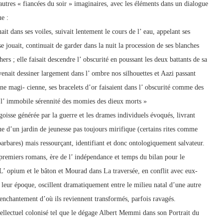
tres « fiancées du soir » imaginaires, avec les éléments dans un dialogue
ue :
it dans ses voiles, suivait lentement le cours de l’ eau, appelant ses
se jouait, continuait de garder dans la nuit la procession de ses blanches
ers ; elle faisait descendre l’ obscurité en poussant les deux battants de sa
 venait dessiner largement dans l’ ombre nos silhouettes et Aazi passant
’une magi- cienne, ses bracelets d’or faisaient dans l’ obscurité comme des
ait l’ immobile sérennité des momies des dieux morts »
oisse générée par la guerre et les drames individuels évoqués, livrant
ique d’un jardin de jeunesse pas toujours mirifique (certains rites comme
arbares) mais ressourçant, identifiant et donc ontologiquement salvateur.
 premiers romans, ère de l’ indépendance et temps du bilan pour le
L’ opium et le bâton et Mourad dans La traversée, en conflit avec eux-
c leur époque, oscillent dramatiquement entre le milieu natal d’une autre
senchantement d’où ils reviennent transformés, parfois ravagés.
ntellectuel colonisé tel que le dégage Albert Memmi dans son Portrait du