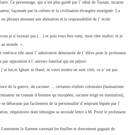
laire. Ce personnage, qui n’est plus guidé par l’ idéal de Taasast, incarne
ateur, façonnée par la culture et la civilisation étrangère enseignée. La
n phrases attestant son aliénation et la responsabilité de l’ école
vous je n’existais pas (…) et puis vous êtes venu, mon cher maître, et je
is au monde. »
t renforce elle aussi l’ admiration démesurée de l’ élève pour le professeur
e par opposition à l’ univers familial qui est péjoré :
 j’ai lus,ni Ighzer ni Hand, ni votre misère ne sont cités, ce n’ est pas
ience de la guerre, du racisme…, certaines réalités coloniales (humanisme
lonisateur ne connait d’homme qu’européen, racisme érigé en institution),
 se débarasse pas facilement de la personnalité d’emprunt léguée par l’
ation, réquisitoire dont témoigne sa seconde lettre à M. Poiré le professeur
:
) Lentement la flamme caressait les feuilles et doucement gagnait de