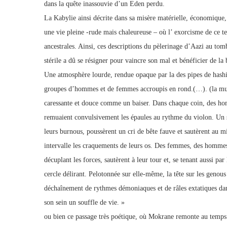
dans la quête inassouvie d’un Eden perdu.
La Kabylie ainsi décrite dans sa misère matérielle, économique
une vie pleine -rude mais chaleureuse – où l’ exorcisme de ce t
ancestrales. Ainsi, ces descriptions du pèlerinage d’Aazi au to
stérile a dû se résigner pour vaincre son mal et bénéficier de la 
Une atmosphère lourde, rendue opaque par la des pipes de hashis
groupes d’hommes et de femmes accroupis en rond.(…). (la musi
caressante et douce comme un baiser. Dans chaque coin, des homm
remuaient convulsivement les épaules au rythme du violon. Un s
leurs burnous, poussèrent un cri de bête fauve et sautèrent au mil
intervalle les craquements de leurs os. Des femmes, des hommes 
décuplant les forces, sautèrent à leur tour et, se tenant aussi p
cercle délirant. Pelotonnée sur elle-même, la tête sur les genous
déchaînement de rythmes démoniaques et de râles extatiques dans 
son sein un souffle de vie. »
ou bien ce passage très poétique, où Mokrane remonte au temps 