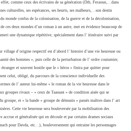
 en effet, comme ceux des écrivains de sa génération (Dib, Feraoun,…dans
ines culturelles, ses espérances, ses heurts, ses malheurs,…son destin
ion du monde confus de la colonisation, de la guerre et de la décolonisation,
ion de ces deux mondes d’un roman à un autre, met en évidence beaucoup de
ri une dynamique répétitive, spécialement dans l’ itinéraire suivi par
r village d’origine respectif est d’abord l’ histoire d’une vie heureuse ou
nité des hommes », puis celle de la perturbation de l’ ordre coutumier,
étranger et souvent hostile que le « héros » finira par quitter pour
ment celui, obligé, du parcours de la conscience individuelle des
s termes de l’ auteur lui-même « le roman de la vie heureuse dans le
eux groupes rivaux – « ceux de Taassast » de condition aisée qui se
du groupe, et « la bande » groupe de démunis « passés maîtres dans l’ art
misères. Cette vie heureuse sera bouleversée par la mobilisation des
 accrue et généralisée qui en découle et par certains drames sociaux
enach pour Davda, etc…), bouleversement qui entraine les personnages