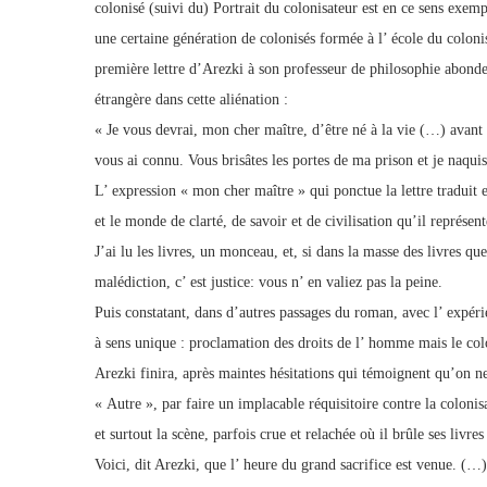
colonisé (suivi du) Portrait du colonisateur est en ce sens exemp
une certaine génération de colonisés formée à l’ école du colonis
première lettre d’Arezki à son professeur de philosophie abonde e
étrangère dans cette aliénation :
« Je vous devrai, mon cher maître, d’être né à la vie (…) avant 
vous ai connu. Vous brisâtes les portes de ma prison et je naqu
L’ expression « mon cher maître » qui ponctue la lettre traduit e
et le monde de clarté, de savoir et de civilisation qu’il représent
J’ai lu les livres, un monceau, et, si dans la masse des livres que
malédiction, c’ est justice: vous n’ en valiez pas la peine.
Puis constatant, dans d’autres passages du roman, avec l’ expér
à sens unique : proclamation des droits de l’ homme mais le co
Arezki finira, après maintes hésitations qui témoignent qu’on ne
« Autre », par faire un implacable réquisitoire contre la colonis
et surtout la scène, parfois crue et relachée où il brûle ses livres 
Voici, dit Arezki, que l’ heure du grand sacrifice est venue. (…