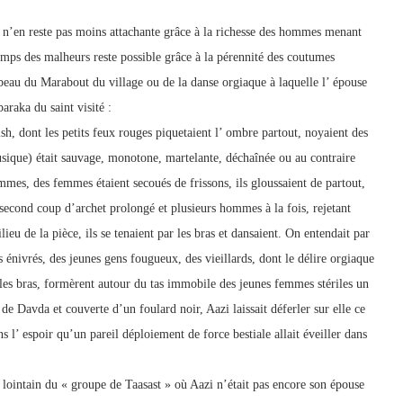
, n’en reste pas moins attachante grâce à la richesse des hommes menant
emps des malheurs reste possible grâce à la pérennité des coutumes
mbeau du Marabout du village ou de la danse orgiaque à laquelle l’ épouse
baraka du saint visité :
h, dont les petits feux rouges piquetaient l’ ombre partout, noyaient des
que) était sauvage, monotone, martelante, déchaînée ou au contraire
es, des femmes étaient secoués de frissons, ils gloussaient de partout,
econd coup d’archet prolongé et plusieurs hommes à la fois, rejetant
ieu de la pièce, ils se tenaient par les bras et dansaient. On entendait par
énivrés, des jeunes gens fougueux, des vieillards, dont le délire orgiaque
ar les bras, formèrent autour du tas immobile des jeunes femmes stériles un
 de Davda et couverte d’un foulard noir, Aazi laissait déferler sur elle ce
l’ espoir qu’un pareil déploiement de force bestiale allait éveiller dans
lointain du « groupe de Taasast » où Aazi n’était pas encore son épouse