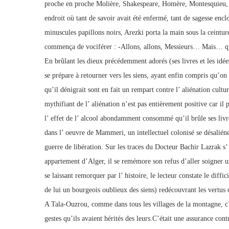
proche en proche Molière, Shakespeare, Homère, Montesquieu, l
endroit où tant de savoir avait été enfermé, tant de sagesse enclos
minuscules papillons noirs, Arezki porta la main sous la ceinture
commença de vociférer : -Allons, allons, Messieurs… Mais… qu’es
En brûlant les dieux précédemment adorés (ses livres et les idée
se prépare à retourner vers les siens, ayant enfin compris qu’on 
qu’il dénigrait sont en fait un rempart contre l’ aliénation cult
mythifiant de l’ aliénation n’est pas entièrement positive car il
l’ effet de l’ alcool abondamment consommé qu’il brûle ses livr
dans l’ oeuvre de Mammeri, un intellectuel colonisé se désaliéne
guerre de libération. Sur les traces du Docteur Bachir Lazrak s’ 
appartement d’Alger, il se remémore son refus d’aller soigner u
se laissant remorquer par l’ histoire, le lecteur constate le diffic
de lui un bourgeois oublieux des siens) redécouvrant les vertus d
A Tala-Ouzrou, comme dans tous les villages de la montagne, c’é
gestes qu’ils avaient hérités des leurs.C’était une assurance cont