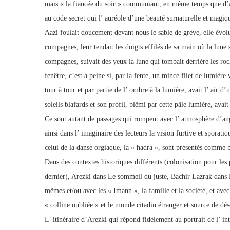
mais « la fiancée du soir » communiant, en même temps que d’au
au code secret qui l’ auréole d’une beauté surnaturelle et magiq
Aazi foulait doucement devant nous le sable de grève, elle évolua
compagnes, leur tendait les doigts effilés de sa main où la lune 
compagnes, suivait des yeux la lune qui tombait derrière les roch
fenêtre, c’est à peine si, par la fente, un mince filet de lumière
tour à tour et par partie de l’ ombre à la lumière, avait l’ air d
soleils blafards et son profil, blêmi par cette pâle lumière, av
Ce sont autant de passages qui rompent avec l’ atmosphère d’ang
ainsi dans l’ imaginaire des lecteurs la vision furtive et sporat
celui de la danse orgiaque, la « hadra », sont présentés comme b
Dans des contextes historiques différents (colonisation pour les
dernier), Arezki dans Le sommeil du juste, Bachir Lazrak dans 
mêmes et/ou avec les « Imann », la famille et la société, et ave
« colline oubliée » et le monde citadin étranger et source de dé
L’ itinéraire d’Arezki qui répond fidèlement au portrait de l’ i