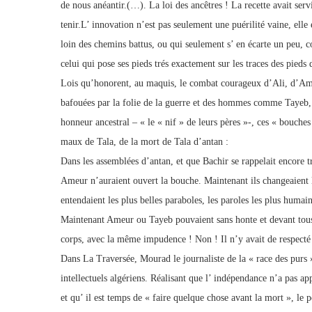
de nous anéantir.(…). La loi des ancêtres ! La recette avait servi 
tenir.L’ innovation n’est pas seulement une puérilité vaine, ell
loin des chemins battus, ou qui seulement s’ en écarte un peu, co
celui qui pose ses pieds trés exactement sur les traces des pieds d
Lois qu’honorent, au maquis, le combat courageux d’Ali, d’Am
bafouées par la folie de la guerre et des hommes comme Tayeb, 
honneur ancestral – « le « nif » de leurs pères »-, ces « bouche
maux de Tala, de la mort de Tala d’antan :
Dans les assemblées d’antan, et que Bachir se rappelait encor
Ameur n’auraient ouvert la bouche. Maintenant ils changeaient le
entendaient les plus belles paraboles, les paroles les plus huma
Maintenant Ameur ou Tayeb pouvaient sans honte et devant tous 
corps, avec la même impudence ! Non ! Il n’y avait de respecté 
Dans La Traversée, Mourad le journaliste de la « race des purs 
intellectuels algériens. Réalisant que l’ indépendance n’a pas a
et qu’ il est temps de « faire quelque chose avant la mort », le