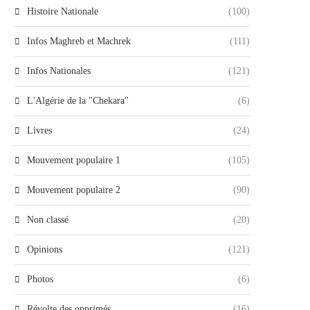
Histoire Nationale
(100)
Infos Maghreb et Machrek
(111)
Infos Nationales
(121)
L'Algérie de la "Chekara"
(6)
Livres
(24)
Mouvement populaire 1
(105)
Mouvement populaire 2
(90)
Non classé
(20)
Opinions
(121)
Photos
(6)
Révolte des opprimés
(16)