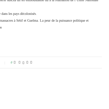
té suscita un tel enthousiasme dû à la réalisation de l’Unité Nationale
 dans les pays décolonisés.
 massacres à Sétif et Guelma. La peur de la puissance politique et
as
0