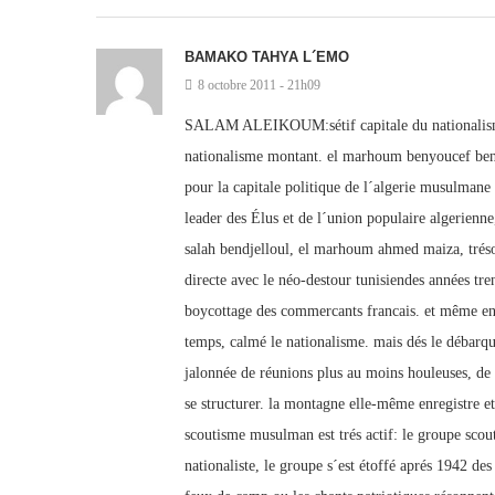
BAMAKO TAHYA L´EMO
8 octobre 2011 - 21h09
SALAM ALEIKOUM:sétif capitale du nationalisme a
nationalisme montant. el marhoum benyoucef benk
pour la capitale politique de l´algerie musulman
leader des Élus et de l´union populaire algerie
salah bendjelloul, el marhoum ahmed maiza, trésorie
directe avec le néo-destour tunisiendes années tren
boycottage des commercants francais. et même en 
temps, calmé le nationalisme. mais dés le débarque
jalonnée de réunions plus au moins houleuses, de 
se structurer. la montagne elle-même enregistre e
scoutisme musulman est trés actif: le groupe scout
nationaliste, le groupe s´est étoffé aprés 1942 des