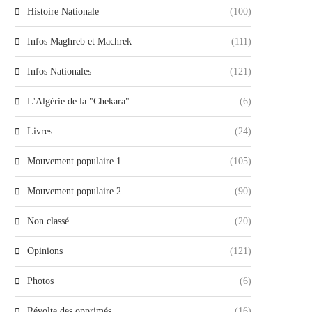
Histoire Nationale
(100)
Infos Maghreb et Machrek
(111)
Infos Nationales
(121)
L'Algérie de la "Chekara"
(6)
Livres
(24)
Mouvement populaire 1
(105)
Mouvement populaire 2
(90)
Non classé
(20)
Opinions
(121)
Photos
(6)
Révolte des opprimés
(16)