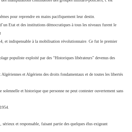
r des manipulations continuelles des groupes militaro-policiers, c’est
mêmes pour reprendre en mains pacifiquement leur destin.
 d’un Etat et des institutions démocratiques à tous les niveaux furent le
t
et indispensable à la mobilisation révolutionnaire. Ce fut le premier
colage populiste exploité par des “Historiques libérateurs” devenus des
ux Algériennes et Algériens des droits fondamentaux et de toutes les libertés
 solennelle et historique que personne ne peut contester ouvertement sans
e1954.
, sérieux et responsable, faisant partie des quelques élus exigeant