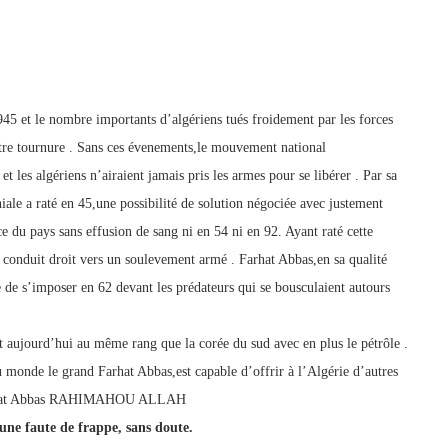
45 et le nombre importants d’algériens tués froidement par les forces
utre tournure . Sans ces évenements,le mouvement national
et les algériens n’airaient jamais pris les armes pour se libérer . Par sa
ale a raté en 45,une possibilité de solution négociée avec justement
e du pays sans effusion de sang ni en 54 ni en 92. Ayant raté cette
 conduit droit vers un soulevement armé . Farhat Abbas,en sa qualité
e s’imposer en 62 devant les prédateurs qui se bousculaient autours
it aujourd’hui au même rang que la corée du sud avec en plus le pétrôle .
u monde le grand Farhat Abbas,est capable d’offrir à l’Algérie d’autres
 Farhat Abbas RAHIMAHOU ALLAH
ne faute de frappe, sans doute.