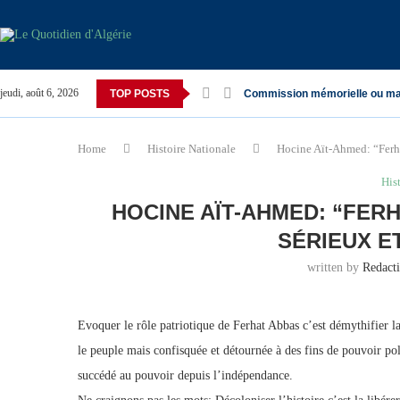
jeudi, août 6, 2026
TOP POSTS
Commission mémorielle ou ma
Home
Histoire Nationale
Hocine Aït-Ahmed: “Ferha
His
HOCINE AÏT-AHMED: “FERH
SÉRIEUX E
written by
Redact
Evoquer le rôle patriotique de Ferhat Abbas c’est démythifier l
le peuple mais confisquée et détournée à des fins de pouvoir poli
succédé au pouvoir depuis l’indépendance.