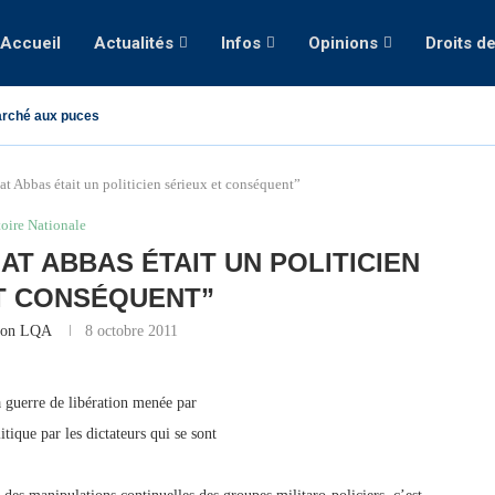
Accueil
Actualités
Infos
Opinions
Droits d
rché aux puces
t Abbas était un politicien sérieux et conséquent”
toire Nationale
AT ABBAS ÉTAIT UN POLITICIEN
T CONSÉQUENT”
ion LQA
8 octobre 2011
a guerre de libération menée par
tique par les dictateurs qui se sont