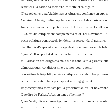
Ne craignons pas les mots: Décoloniser l’histoire c’est la libére
restituer à la nation sa mémoire, sa fierté et sa dignité.
C’est redonner aux Algériennes et Algériens confiance en eux-
Ce retour à la légitimité populaire et la volonté de construction
fondement même de la plate-forme de la Soummam. Le 20 aoû
1956 est dialectiquement complémentaire du 1er Novembre 1954, 
pacte politique contractuel, fondé sur le respect du pluralisme,
des libertés d’expression et d’organisation et non pas sur le bri
“tyrans”. Il ne portait donc, ni sur la forme ni sur la
militarisation des dirigeants mais sur le fond, sur la garantie a
démocratiques, conditions sine qua non pour que soit
concrétisée la République démocratique et sociale. Une promesse
se mettre à porte à faux par rapport aux engagements
imprescriptibles sacralisés par la proclamation du 1er novembr
Que dire de Ferhat Abbas en tant qu’homme ?
Que c’était, dès son jeune âge, un militant politique anticolonial