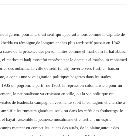
lgerien. pourtant, c´est sétif qui apparait a tous comme la capitale de
hedda en témoigne,de longues années plus tard: sétif passait en 1942
e a cause de la présence des personnalités comme el marhoum farhat abbas,
nne, el marhoum hadj mostefai représentant le docteur el marhoum mohamed
r des oulamas. la ville de sétif (el ali) ouverte vers l´est, en liaison
te, a connu une vive agitation politique: bagarres dans les stades,
1935 un pogrom. a partir de 1938, la répression colonialiste a,pour un
ment, le nationalisme va croissant en ville, ou la vie politique est
visites de leaders.la campagne avoisinante subit la contagion et cherche a
t amplifie les rumeurs glanés au souk ou dans les cafés des foubourgs. le
 el hayat rassemble la jeunesse musulmane et entretient un esprit
 camps mettent en contact les jeunes des aurés, de la plaine,autour des