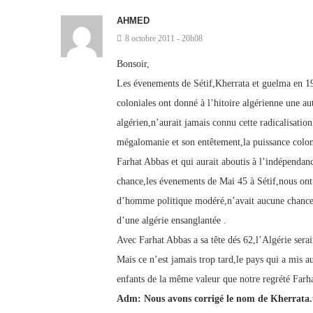
AHMED
8 octobre 2011 - 20h08
Bonsoir,
Les évenements de Sétif,Kherrata et guelma en 19
coloniales ont donné à l’hitoire algérienne une a
algérien,n’aurait jamais connu cette radicalisation 
mégalomanie et son entêtement,la puissance coloni
Farhat Abbas et qui aurait aboutis à l’indépendanc
chance,les évenements de Mai 45 à Sétif,nous ont
d’homme politique modéré,n’avait aucune chance d
d’une algérie ensanglantée .
Avec Farhat Abbas a sa tête dés 62,l’Algérie sera
Mais ce n’est jamais trop tard,le pays qui a mis a
enfants de la même valeur que notre regrété
Adm: Nous avons corrigé le nom de Kherrata.u