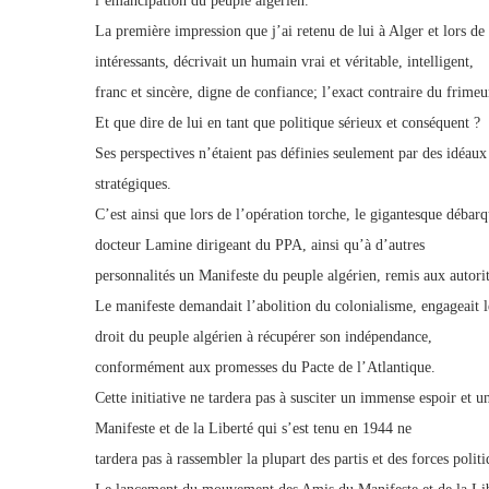
l’émancipation du peuple algérien.
La première impression que j’ai retenu de lui à Alger et lors de 
intéressants, décrivait un humain vrai et véritable, intelligent,
franc et sincère, digne de confiance; l’exact contraire du frime
Et que dire de lui en tant que politique sérieux et conséquent ?
Ses perspectives n’étaient pas définies seulement par des idéaux
stratégiques.
C’est ainsi que lors de l’opération torche, le gigantesque débarq
docteur Lamine dirigeant du PPA, ainsi qu’à d’autres
personnalités un Manifeste du peuple algérien, remis aux autori
Le manifeste demandait l’abolition du colonialisme, engageait le
droit du peuple algérien à récupérer son indépendance,
conformément aux promesses du Pacte de l’Atlantique.
Cette initiative ne tardera pas à susciter un immense espoir et 
Manifeste et de la Liberté qui s’est tenu en 1944 ne
tardera pas à rassembler la plupart des partis et des forces poli