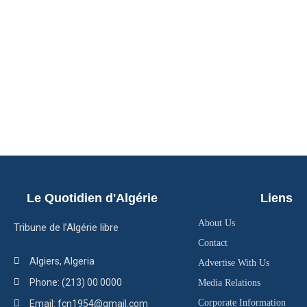
Le Quotidien d'Algérie
Liens
About Us
Tribune de l’Algérie libre
Contact
Algiers, Algeria
Advertise With Us
Phone: (213) 00 0000
Media Relations
Corporate Information
Email: fcn1954@gmail.com