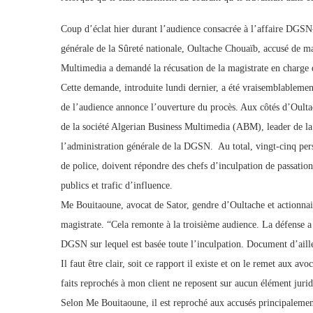
Coup d’éclat hier durant l’audience consacrée à l’affaire DGSN
générale de la Sûreté nationale, Oultache Chouaïb, accusé de mal
Multimedia a demandé la récusation de la magistrate en charge 
Cette demande, introduite lundi dernier, a été vraisemblablement
de l’audience annonce l’ouverture du procès. Aux côtés d’Oultac
de la société Algerian Business Multimedia (ABM), leader de la 
l’administration générale de la DGSN. Au total, vingt-cinq per
de police, doivent répondre des chefs d’inculpation de passation
publics et trafic d’influence.
Me Bouitaoune, avocat de Sator, gendre d’Oultache et actionnair
magistrate. “Cela remonte à la troisième audience. La défense a
DGSN sur lequel est basée toute l’inculpation. Document d’ailleu
Il faut être clair, soit ce rapport il existe et on le remet aux avoc
faits reprochés à mon client ne reposent sur aucun élément jurid
Selon Me Bouitaoune, il est reproché aux accusés principalemen