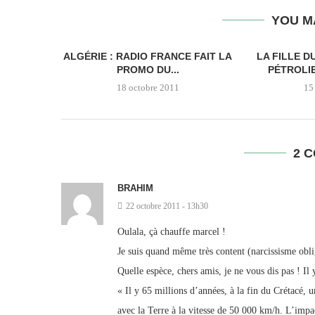
YOU M
ALGÉRIE : RADIO FRANCE FAIT LA
LA FILLE D
PROMO DU...
PÉTROLIE
18 octobre 2011
15
2 
BRAHIM
22 octobre 2011 - 13h30
Oulala, çà chauffe marcel !
Je suis quand même très content (narcissisme obli
Quelle espèce, chers amis, je ne vous dis pas ! Il y
« Il y 65 millions d’années, à la fin du Crétacé, 
avec la Terre à la vitesse de 50 000 km/h. L’impa