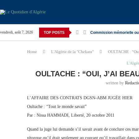
vendredi, août 7, 2026
TOP POSTS
Commission mémorielle ou
Home
L'Algérie de la "Chekara"
OULTACHE : “Oui, 
L'Algér
OULTACHE : “OUI, J’AI BE
written by
Redact
L’AFFAIRE DES CONTRATS DGSN-ABM JUGÉE HIER
Oultache : “Tout le monde savait”
Par : Nissa HAMMADI, Liberté, 20 octobre 2011
Quand la juge lui demande s’il savait avant de conclure ces mar
rétorque qu’il était seulement au courant qu’il travaillait dans ce