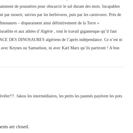
samment de poussières pour obscurcir le sol durant des mois. Incapables
nt par mourir, suivies par les herbivores, puis par les carnivores. Près de
inosaures – disparaissent ainsi définitivement de la Terre »
sraélite et aux athées d’Algérie , tout le travail gigantesque qu’il faut
ACE DES DINOSAURES algériens de l’après indépendance. Ce n’est ni
i avec Keynes ou Samuelson, ni avec Karl Marx qu’ils partiront ! A bon
véler!!!. fakou les intermédiaires, les petits les paumés payérent les pots
nts are closed.