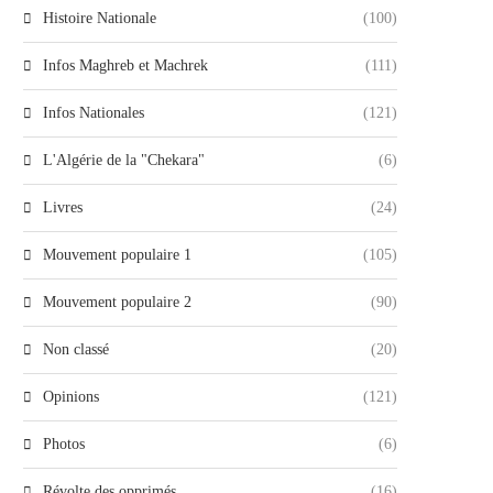
Histoire Nationale
(100)
Infos Maghreb et Machrek
(111)
Infos Nationales
(121)
L'Algérie de la "Chekara"
(6)
Livres
(24)
Mouvement populaire 1
(105)
Mouvement populaire 2
(90)
Non classé
(20)
Opinions
(121)
Photos
(6)
Révolte des opprimés
(16)