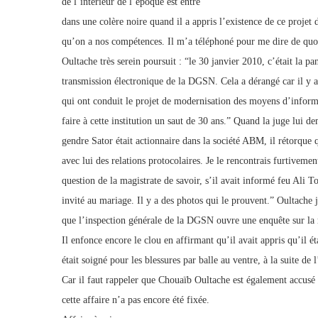
de l’intérieur de l’époque est entré
dans une colère noire quand il a appris l’existence de ce projet d
qu’on a nos compétences. Il m’a téléphoné pour me dire de quoi
Oultache très serein poursuit : “le 30 janvier 2010, c’était la pa
transmission électronique de la DGSN. Cela a dérangé car il y a
qui ont conduit le projet de modernisation des moyens d’inform
faire à cette institution un saut de 30 ans.” Quand la juge lui d
gendre Sator était actionnaire dans la société ABM, il rétorque qu
avec lui des relations protocolaires. Je le rencontrais furtiveme
question de la magistrate de savoir, s’il avait informé feu Ali Tou
invité au mariage. Il y a des photos qui le prouvent.” Oultache
que l’inspection générale de la DGSN ouvre une enquête sur la
Il enfonce encore le clou en affirmant qu’il avait appris qu’il ét
était soigné pour les blessures par balle au ventre, à la suite d
Car il faut rappeler que Chouaïb Oultache est également accusé 
cette affaire n’a pas encore été fixée.