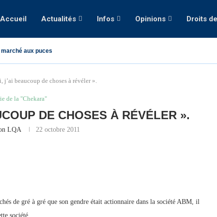
Accueil
Actualités
Infos
Opinions
Droits d
 marché aux puces
j’ai beaucoup de choses à révéler ».
ie de la "Chekara"
AUCOUP DE CHOSES À RÉVÉLER ».
ion LQA
22 octobre 2011
chés de gré à gré que son gendre était actionnaire dans la société ABM, il
tte société.