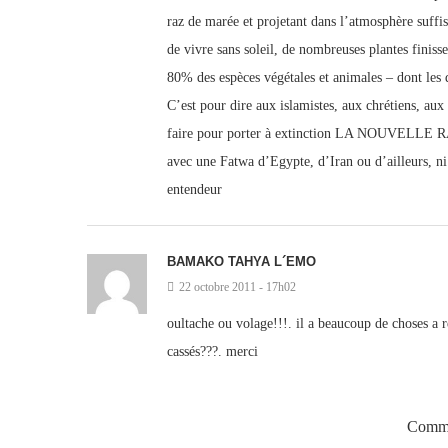
raz de marée et projetant dans l’atmosphère suffi
de vivre sans soleil, de nombreuses plantes finisse
80% des espèces végétales et animales – dont les d
C’est pour dire aux islamistes, aux chrétiens, aux i
faire pour porter à extinction LA NOUVELLE R
avec une Fatwa d’Egypte, d’Iran ou d’ailleurs, n
entendeur
BAMAKO TAHYA L´EMO
22 octobre 2011 - 17h02
oultache ou volage!!!. il a beaucoup de choses a ré
cassés???. merci
Comme