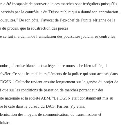
n a été incapable de prouver que ces marchés sont irréguliers puisqu’ils
pervisés par le contrôleur du Trésor public qui a donné son approbation.
poursuites.” De son côté, l’avocat de l’ex-chef de l’unité aérienne de la
e du procès, que la soustraction des pièces
e ce fait il a demandé l’annulation des poursuites judiciaires contre les
ombre, chemise blanche et sa légendaire moustache bien taillée, il
véler. Ce sont les meilleurs éléments de la police qui sont accusés dans
 la DGSN.” Oultache revient ensuite longuement sur la genèse du projet de
si que sur les conditions de passation de marchés portant sur des
reté nationale et la société ABM. “Le DGSN était constamment mis au
dre le café dans le bureau du DAG. Parfois, j’y étais.
modernisation des moyens de communication, de transmissions et
inistre