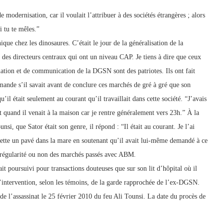
e modernisation, car il voulait l’attribuer à des sociétés étrangères ; alors
 tu te mêles.”
nique chez les dinosaures. C’était le jour de la généralisation de la
 des directeurs centraux qui ont un niveau CAP. Je tiens à dire que ceux
ation et de communication de la DGSN sont des patriotes. Ils ont fait
emande s’il savait avant de conclure ces marchés de gré à gré que son
’il était seulement au courant qu’il travaillait dans cette société. “J’avais
nt quand il venait à la maison car je rentre généralement vers 23h.” À la
nsi, que Sator était son genre, il répond : “Il était au courant. Je l’ai
 jette un pavé dans la mare en soutenant qu’il avait lui-même demandé à ce
 régularité ou non des marchés passés avec ABM.
ait poursuivi pour transactions douteuses que sur son lit d’hôpital où il
e l’intervention, selon les témoins, de la garde rapprochée de l’ex-DGSN.
de l’assassinat le 25 février 2010 du feu Ali Tounsi. La date du procès de