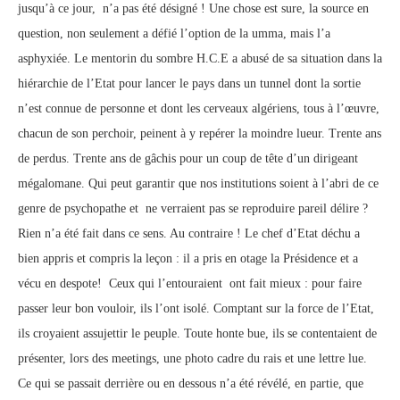
jusqu’à ce jour, n’a pas été désigné ! Une chose est sure, la source en
question, non seulement a défié l’option de la umma, mais l’a
asphyxiée. Le mentorin du sombre H.C.E a abusé de sa situation dans la
hiérarchie de l’Etat pour lancer le pays dans un tunnel dont la sortie
n’est connue de personne et dont les cerveaux algériens, tous à l’œuvre,
chacun de son perchoir, peinent à y repérer la moindre lueur. Trente ans
de perdus. Trente ans de gâchis pour un coup de tête d’un dirigeant
mégalomane. Qui peut garantir que nos institutions soient à l’abri de ce
genre de psychopathe et ne verraient pas se reproduire pareil délire ?
Rien n’a été fait dans ce sens. Au contraire ! Le chef d’Etat déchu a
bien appris et compris la leçon : il a pris en otage la Présidence et a
vécu en despote! Ceux qui l’entouraient ont fait mieux : pour faire
passer leur bon vouloir, ils l’ont isolé. Comptant sur la force de l’Etat,
ils croyaient assujettir le peuple. Toute honte bue, ils se contentaient de
présenter, lors des meetings, une photo cadre du rais et une lettre lue.
Ce qui se passait derrière ou en dessous n’a été révélé, en partie, que