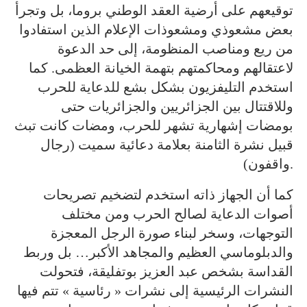
توقيعهم على أرضية العقد الوطني بروما، بل وتجرأ
بعض مشعوذي ومشعوذات الإعلام الذين استفادوا
من ريع ومناصب المنظومة، إلى حد الدعوة
لاعتقالهم ومحاكمتهم بتهمة الخيانة العظمى. كما
استخدم التليفزيون بشكل بشع للدعاية للحرب
وللاقتتال بين الجزائريين والجزائريات حتى
بومضات إشهارية تشهر للحرب، ومضات كانت تبث
قبيل نشرة الثامنة بعلامة دعائية سميت (رجال
واقفون).
كما أن الجهاز ذاته استخدم لتضخيم تصريحات
أصوات الدعاية لصالح الحرب ومن مختلف
التوجهات، وسخر لبناء صورة الرجل المعجزة
والدبلوماسي العظيم والمجاهد الأكبر… بل وربط
القداسة بشخص عبد العزيز بوتفليقة، فتحولت
النشرات الرئيسية إلى نشرات « رئاسية » تتم فيها