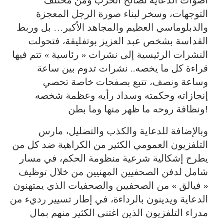
أصوات الدعاية لصالح الحرب ومن مختلف
التوجهات، وسخر لبناء صورة الرجل المعجزة
والدبلوماسي العظيم والمجاهد الأكبر… بل وربط
القداسة بشخص عبد العزيز بوتفليقة، فتحولت
النشرات الرئيسية إلى نشرات « رئاسية » تتم فيها
قراءة كل ما يخصه.. نشرات تدوم بين ساعة
وساعة ونصف، تتبع بصفحات خاصة تحصي
إنجازاته وحكمته وسداد رأيه وعظمة شخصه
ونظافة روحه ما ظهر منها وما بطن!
وبالإضافة للدعاية والكذب والتضليل، مارس
التلفزيون العمومي الكثير من الكراهية ضد كل من
يطرح إشكالية شرعية منظومة الحكم، في مسار
شامل لدفن الصحفيين المهنيين من خلال توظيف
« فيالق » من الصحفيين والصحفيات الذي يمتهنون
الدعاية ويدينون بالرداءة، في إطار تسيير رديء من
مدراء التلفزيون الذين اغتنى الكثير منهم بمال