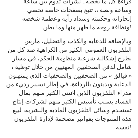
قراءة كل ما يخصه.. نشرات تدوم بين ساعة
وساعة ونصف، تتبع بصفحات خاصة تحصي
إنجازاته وحكمته وسداد رأيه وعظمة شخصه
ونظافة روحه ما ظهر منها وما بطن!
وبالإضافة للدعاية والكذب والتضليل، مارس
التلفزيون العمومي الكثير من الكراهية ضد كل من
يطرح إشكالية شرعية منظومة الحكم، في مسار
شامل لدفن الصحفيين المهنيين من خلال توظيف
« فيالق » من الصحفيين والصحفيات الذي يمتهنون
الدعاية ويدينون بالرداءة، في إطار تسيير رديء من
مدراء التلفزيون الذين اغتنى الكثير منهم بمال
الفساد بسبب تأسيس الكثير منهم لشركات إنتاج
تستخدم وسائل التلفزيون المادية والبشرية، لبيع
هذه المنتوجات بفواتير مضخمة لإدارة التلفزيون
نفسه!