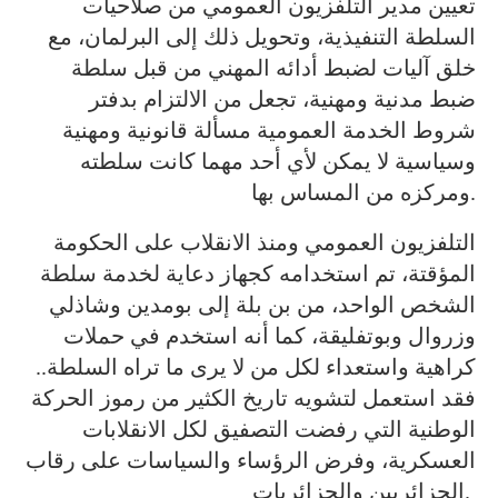
تعيين مدير التلفزيون العمومي من صلاحيات
السلطة التنفيذية، وتحويل ذلك إلى البرلمان، مع
خلق آليات لضبط أدائه المهني من قبل سلطة
ضبط مدنية ومهنية، تجعل من الالتزام بدفتر
شروط الخدمة العمومية مسألة قانونية ومهنية
وسياسية لا يمكن لأي أحد مهما كانت سلطته
ومركزه من المساس بها.
التلفزيون العمومي ومنذ الانقلاب على الحكومة
المؤقتة، تم استخدامه كجهاز دعاية لخدمة سلطة
الشخص الواحد، من بن بلة إلى بومدين وشاذلي
وزروال وبوتفليقة، كما أنه استخدم في حملات
كراهية واستعداء لكل من لا يرى ما تراه السلطة..
فقد استعمل لتشويه تاريخ الكثير من رموز الحركة
الوطنية التي رفضت التصفيق لكل الانقلابات
العسكرية، وفرض الرؤساء والسياسات على رقاب
الجزائريين والجزائريات.