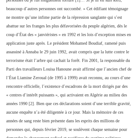
personnes où je fus longuement torturé [1]… Si je m’en suis sorti,
beaucoup d’autres personnes ont succombé. » Cet édifiant témoignage
ne montre qu’une infime partie de la répression sanglante qui s’est
abattue sur les franges les plus défavorisées du peuple algérien, dès le
coup d’État des « janviéristes » en 1992 et les lois d’exception mises en
application juste après. Le président Mohamed Boudiaf, ramené puis
assassiné à Annaba le 29 juin 1992, avait compris que la lutte contre le
terrorisme était l’arbre qui cachait la forêt. Fin 2001, la responsable du
Parti des travailleurs Louisa Hanoune avait affirmé que l’ancien chef de
l’État Liamine Zeroual (de 1995 à 1999) avait reconnu, au cours d’une
rencontre officielle, l’existence d’escadrons de la mort dirigés par des
« centres d’intérêt puissants », qui activaient en Algérie au milieu des
années 1990 [2]. Bien que ces déclarations soient d’une terrible gravité,
aucune enquête n’a été diligentée à ce jour. Mais la mémoire de ces
années de sang reste bien présente dans les esprits des millions de
personnes qui, depuis février 2019, se soulèvent chaque semaine pour