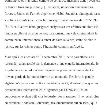
Bentalha ?
, où j’ai rendu compte de cet atroce massacre dont j’avais été
le témoin trois ans plus tôt [7]. Peu après, un ancien lieutenant des
forces spéciales de l’armée algérienne, Habib Souaïdia, témoignait dans
son livre
La Sale Guerre
des horreurs qu’il avait vécues de 1992-1995
[8]. Bien d’autres témoignages et analyses sur ces réalités ont alors été
rendus publics et on a pu penser, un moment, que cela contraindrait la
communauté internationale à tenter de faire la vérité, voire de dire la
justice, sur les crimes contre l’humanité commis en Algérie.
Mais après les attentats du 11 septembre 2001, cette parenthèse s’est
refermée : alors acculé par la demande d’une enquête internationale, le
« système » a pu redorer son image en se présentant comme étant à
l’avant-garde de la lutte antiterroriste mondiale. Dès lors, le peuple
algérien n’a jamais eu droit à connaître la vérité, d’autant plus que des
personnalités internationales, diligentées par l’ONU et l’Union
européenne, avaient déjà clos le dossier des massacres. Il ne restait plus
au président Abdelaziz Bouteflika, frauduleusement élu en 1999, qu’à