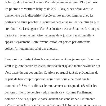
la faim), du chanteur Lounès Matoub (assassiné en juin 1998) et puis
les photos des victimes kabyles de 2001. Des jeunes découvrent le
phénomène de la disparition forcée en voyant des femmes avec les
portraits de leurs proches. Ils questionnent et se rallient de plus en plus
aux familles. Le slogan « Vérité et Justice » est crié haut et fort un peu
partout à travers le territoire, le terme de « justice transitionnelle »
apparaît également. Cette revendication est portée par différents
collectifs, notamment celui des avocats.
Ceux qui manifestent dans la rue sont souvent des jeunes qui n’ont pas
vécu la guerre contre les civils, mais veulent quand même savoir ce qui
s’est passé durant ces années-là. Alors pourquoi tant de précautions de
la part de beaucoup d’opposants qui disent que « ce n’est pas le
moment » ? Serait-ce diviser le mouvement au risque de réveiller les
démons d’hier que de dire « plus jamais ça », comme l’affirment
nombre de ceux qui par le passé avaient osé condamner l’infâmante
« Charte pour la paix et la réconciliation » ? Selon eux, on ne pourra en