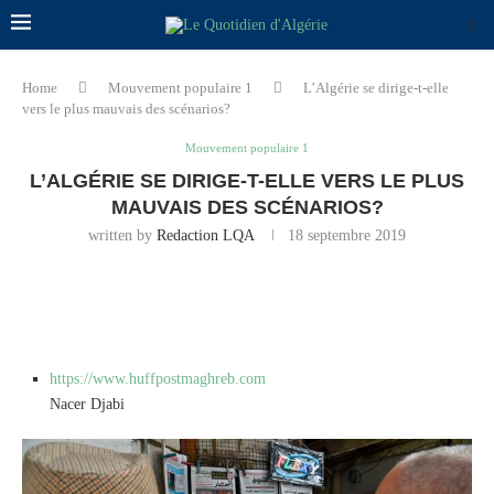
Home
Mouvement populaire 1
L’Algérie se dirige-t-elle
vers le plus mauvais des scénarios?
Mouvement populaire 1
L’ALGÉRIE SE DIRIGE-T-ELLE VERS LE PLUS
MAUVAIS DES SCÉNARIOS?
written by
Redaction LQA
18 septembre 2019
https://www.huffpostmaghreb.com
Nacer Djabi