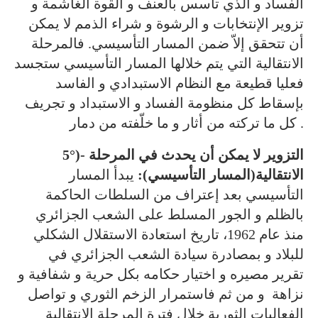
الفساد و الذي تأسس بالعنف و القوة الغاشمة و
تزوير الإنتخابات و الرشوة و شراء الذمم لا يمكن
أن تتحقق إلاّ ضمن المسار التأسيسي. فالمرحلة
الانتقالية التي يتم خلالها المسار التأسيسي ستجسد
فعليا قطيعة مع النظام الاستبدادي و الفاسد
بإسقاط كل منظومة الفساد و الاستبداد و تجريف
كل ما تركته من أثار و ما خلّفته من دمار .
5°)- التزوير لا يمكن أن يحدث في المرحلة
الانتقالية(المسار التأسيسي):
يبدأ المسار
التأسيسي بعد إعتراف من السلطات الحاكمة
بالظلم و الجور المسلط على الشعب الجزائري
منذ عام 1962، تاريخ استعادة الاستقلال الشكلي
للبلاد و بمصادرة سيادة الشعب الجزائري في
تقرير مصيره و اختيار حكامه بكل حرية و شفافية و
نزاهة و من ثم فاستمرار الزخم الثوري و تواصل
الفعاليات الثورية خلال فترة المرحلة الانتقالية