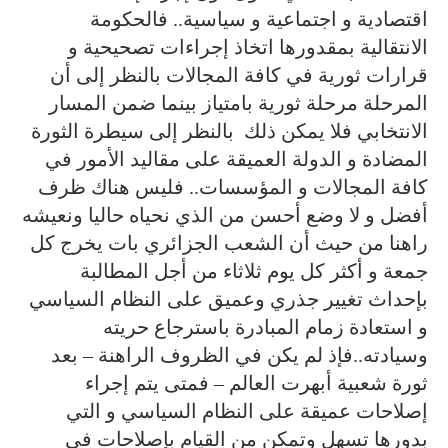
اقتصادية و اجتماعية و سياسية.. فالحكومة
الانتقالية بمقدورها اتخاذ إجراءات تصحيحية و
قرارات ثورية في كافة المجالات بالنظر إلى أن
المرحلة مرحلة ثورية بامتياز بينما ضمن المسار
الانتخابي فلا يمكن ذلك بالنظر إلى سيطرة الثورة
المضادة و الدولة العميقة على مقاليد الأمور في
كافة المجالات و المؤسسات.. فليس هناك ظرف
أفضل و لا وضع أحسن من الذي نحياه حاليا ونعيشه
راهنا من حيث أن الشعب الجزائري بات يخرج كل
جمعة و أكثر كل يوم ثلاثاء من أجل المطالبة
بإحداث تغيير جذري وعميق على النظام السياسي
و استعادة زمام المبادرة باسترجاع حريته
وسيادته..فإذ لم يكن في الظروف الراهنة – بعد
ثورة شعبية أبهرت العالم – فمتى يتم إجراء
إصلاحات عميقة على النظام السياسي و التي
بدورها تسهل وتمكن من القيام بإصلاحات في