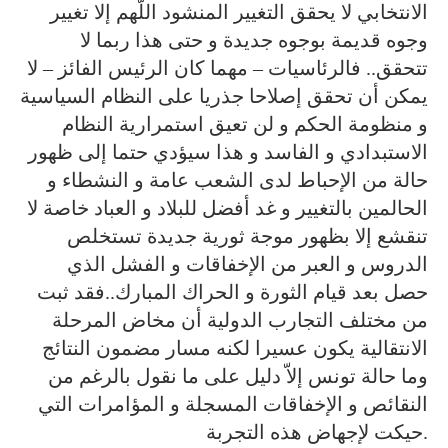
الانتخابي لا يحقق التغيير المنشود اللّهم إلا تغيير
وجوه قديمة بوجوه جديدة و حتى هذا ربما لا
تتحقق.. فالرئاسيات – مهما كان الرئيس الفائز – لا
يمكن أن تحقق إصلاحا جذريا على النظام السياسية
و منظومة الحكم و لن تعيق استمرارية النظام
الاستبدادي و الفاسد و هذا سيؤدي حتما إلى ظهور
حالة من الإحباط لدى الشعب عامة و النشطاء و
الحالمين بالتغيير و غد أفضل للبلاد و العباد خاصة لا
تنقشع إلا بظهور موجة ثورية جديدة تستخلص
الدروس و العبر من الإخفاقات و الفشل الذي
حصل بعد قيام الثورة و الحراك المبارك..فقد ثبت
من مختلف التجارب الدولية أن مخاض المرحلة
الانتقالية يكون عسيرا لكنه مسار مضمون النتائج
وما حالة تونس إلاّ دليل على ما نقول بالرغم من
النقائص و الإخفاقات المسجلة و المؤامرات التي
حيكت لإجهاض هذه التجربة.