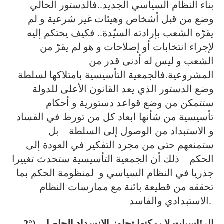
بناء النظام السياسي الجديد..فالدستور الحالي
وضع من قبل أشخاص وهيئات غير شرعية و لم
يقرّه الشعب بإرادته السيّدة.. فكيف يحتكم إليه
لإجراء انتخابات أو إصلاحات و هو لم يقرّ من
الشعب و ليس له أدنى قدر من
المشروعية.فالجمعية التأسيسية بامتلاكها لسلطة
وضع الدستور الذي يعد القانون الأعلى للدولة
ستتمكن من وضع قواعد دستورية و أحكام
تأسيسية من شأنها ابعاد كل من تورط في الفساد
و الاستبداد من الوصول إلى السلطة – بل
ستمنعهم حتى من مجرد التفكير في العودة إلى
الحكم – ذلك أن الجمعية التأسيسية ستحدث تغييرا
جذريا في النظام السياسي و لمنظومة الحكم بما
تحققه من قطيعة بائنة مع ممارسات النظام
الاستبدادي والفاسد.
2°)- الرئاسيات لا يمكنها تجاوز الانسداد الحاصل