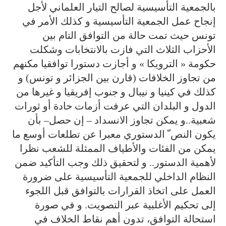
بالجمعية التأسيسية لصالح التيار العلماني لأجل
إنجاح عمل الجمعية التأسيسية و كذلك الأمر في
تونس حيث تمت حالة من التوافق التام بين
الأحزاب الثلاث التي فازت بالانتخابات وشكلت
حكومة « الترويكا » و أجازت دستورا توافقيا مكنهم
من تجاوز الخلافات (قارن بين الجزائر و تونس) و
كذلك في كينيا و نيبال و جنوب إفريقيا و غيرها من
الدول و البلدان التي عرفت أزمات حادة أو ثورات
شعبية..و يمكن تجاوز الانسداد – إن حصل– بأن
يكون النص ّ الدستوري معبرا عن تطلعات أوسع ما
يمكن من الفئات والأطياف الممثلة للشعب نظرا
لأهمية الدستور.. و لتحقيق ذلك وجب التأكيد ضمن
النظام الداخلي للجمعية التأسيسية على ضرورة
العمل على اتخاذ القرارات بالتوافق قبل اللجوء
إلى تحكيم الأغلبية عبر التصويت. و في صورة
استحالة التوافق، تدون أهم نقاط الخلاف في