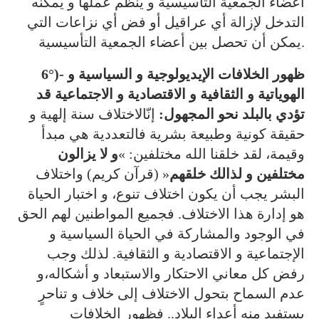
أعضاء الجمعية التأسيسية و ينظم عملها و يمكنه
التدخل لإزالة أي عراقيل أو فض أي نزاعات التي
يمكن أن تحصل بين أعضاء الجمعية التأسيسية.
ظهور الخلافات الإيديولوجية و السياسية و
6°)-
الهوياتية و الثقافية و الاقتصادية و الاجتماعية قد
تؤدي بالبلد نحو المجهول:
إنّالاختلاف سنة إلهية و
حقيقة كونية وطبيعة بشرية فالتعددية هي مبدأ
وقيمة، لقد خلقنا الله مختلفين: »
و لا يزالون
مختلفين و لذالك خلقهم
« (قرآن كريم) واختلاف
البشر يجب أن يكون اختلاف تنوع، و اختبار الحياة
هو إدارة هذا الاختلاف. فجميع المواطنين لهم الحق
في الوجود والمشاركة في الحياة السياسية و
الإجتماعية و الاقتصادية و الثقافية. لذلك وجب
رفض كل معاني الاحتكار والاستبعاد و أشكاله،و
عدم السماح بتحول الاختلاف إلى خلاف و تناحرٍ
يستفيد منه أعداء البلاد.. فظهور الخلافات