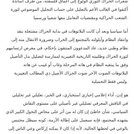
شفرات الحراك الثوري الولوج إلى أعماق فلسفته، من طرف أساتذة
أكتفوا في الغالب الأعم بالتعليل على حساب التحليل الموضوعي لثورة
الشعب الحراكية ومقتضيات التعامل معها شعبيا ورسميا.
أما سياسيا وبعد أن كانت البلاتوهات في بداية الحراك مشتعلة بنقد
وانتقاد النظام وأيلولته بالمجتمع إلى الخراب وضرورة الانتقال منه إلى
نظام وطني جديد، عاد المدعوون المنتقون بإحكام، في معرض ارتسامهم
لثورة الحراك وطلبيته التاريخية التغييرية لممارسة لتضليل بدل التأصيل
وفق ما يبتغيه النظام في هاته المرحلة وغاب أو غييب عن هاته
البلاتوهات الصوت الآخر صوت الحراك الأصيل ذي المطالب التغييرية
وليس فقط التجميلية.
هو إذن، أداء إعلامي إخباري استخباري، في الخبر، تعليلي غير تحليلي
في الناقش المعرفي تضليلي غير تأصيلي على مستوى النقاش
السياسي، شأن خاطئ إن كان له من أثر على مخاض التحول الكبير الذي
يشهده المجتمع، فإنه سيعمل على إطالة الأزمة، كونه سيظل محتبس
بالوعي في لحطتها الحالية، لأنه إذا كان لا يمكنه إركاس وعي الناس إلى