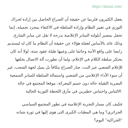
https://alsiasi.com/
يغفل الكثيرون فلربما عن حقيقة أن الصراع الحاصل بين إرادة لحراك
الثوري في تغيير النظام وإرادة السلطة في الاكتفاء بمجرد تجميله، إنما
تحفل بمصير أيلولته المنابر الإعلامية بدرجة لا تقل عن منابر الشارع،
وذلك عائد بالأساس لغفلة هؤلاء عن حقيقة أن النظام ما كان له ليستديم
رابضا على واقع الأمة وجاثما على وعييها طيلة عقود ستة، لولا أنه كان
يحتكر سلطة الكلام في الإعلام، ولما أن تطورت آلة الاتصال بخلقها
للإعلام الشعبي عبر النت، صار الصراع يتكافأ بل يميل لجهة الشعب، غير
أن سوء الأداء الإعلامي من الشعبي واستمالة السلطة للمنابر السمعية
البصرية الثقيلة حالة دون حسم المعركة، موقعا المجتمع في حالة
الالتباس واحتباس خطيرين في مأزق اللحظة الثورية الحالية.
فكيف كان مسار التجربة الإعلامية في تطور المجتمع السياسي
الجزائري؟ وما هي المطبات الكبرى التى هوى إليها في ثورة شبانه
“الحراكية” اليوم؟