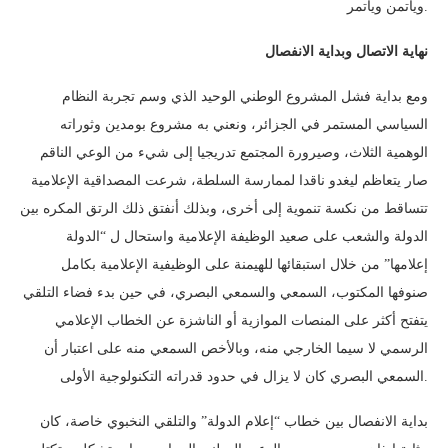
ويأتمن ويأتمر.
نهاية الاتصال وبداية الانفصال
ومع بداية فشل المشروع الوطني الوحيد الذي وسم تجربة النظام
السياسي المستمر في الجزائر، ونعني به مشروع بومدين وثوراته
الوهمية الثلاث، وصيرورة المجتمع تدريجيا إلى شيء من الوعي الناقم
صار يتعاظم ليغدو ناقدا لممارسة السلطة، شرعت المصداقية الإعلامية
تتساقط من نكسة تنموية إلى أخرى، وبذلك أنفتق ذلك الرتق المكره بين
الدولة والشعب على صعيد الوظيفة الإعلامية واستحال ل “الدولة
إعلامها” من خلال استبقائها للهيمنة على الوظيفية الإعلامية بكامل
صنوفها المكتوب، السمعي والسمعي البصري، في حين بدء فضاء التلقي
يتفتح أكثر على المنصات الموازية أو الناشزة عن الخطاب الإعلامي
الرسمي لا سيما الخارجي منه، وبالأخص السمعي منه على اعتبار أن
السمعي البصري كان لا يزال في حدود قدراته التكنولوجية الأولى.
بداية الانفصال بين خطاب “إعلام الدولة” والتلقي النخبوي خاصة، كان