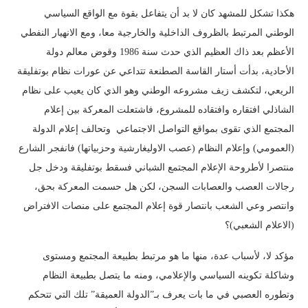
هكذا تشكل للمشهد كان لا بد أن يتفاعل بقوة مع الواقع السياسي
الوطني المرتبط بالظروف الداخلية والخارجية معا، ومع الانهيار النفطي
الأعظم بعد ذاك العظيم الذي حدث سنة 1986 وقوض معالم دولة
الأحادية، بدأت أستار القاسة الصطنعة تتداعي عن عورات نظام بوتفليقة
الريعي، لتكشف زيف مشروعه الوطني وهو الذي كان يعيب على نظام
الشاذلي افتقاره وافتقاده للمشروع، فاشتعلت المعركة بين إعلام
المجتمع الذي تقوى بمواقع التواصل الاجتماعي وتحالف إعلام الدولة
(العمومي) وإعلام النظام (عصب الاوليغارشية وحزبياتها) فانفجر الشارع
منتصرا لأطروحة الإعلام المجتمع الشباني فسقط بوتفليقة ودخل جل
رجالات العصب والعصابات السجن، لكن هل حسمت المعركة بحق،
وانتصر وعي الشعب بانتصار قوة إعلام المجتمع على منصات الافتراض
(الاعلام الشعبي)؟
مؤكد لا، لأسباب عدة، منها ما هو مرتبط بطبيعة المجتمع ومستوى
وشاكلة تكوينه السياسي والإعلامي، ومنه ما يتصل بطبيعة النظام
وتطوره العصبي في ما بات يعرف بـ”الدولة العميقة” تلك التي تتحكم