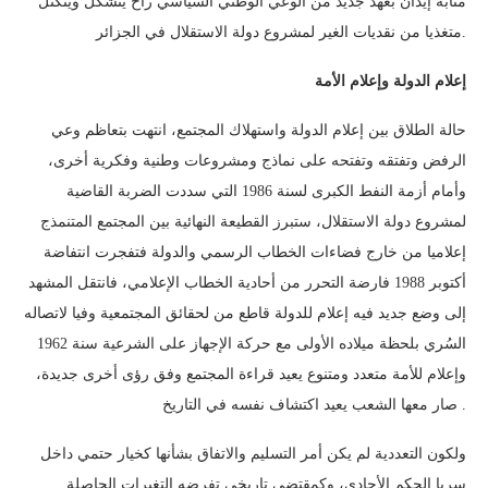
مثابة إيذان بعهد جديد من الوعي الوطني السياسي راح يتشكل ويتكتل
متغذيا من نقديات الغير لمشروع دولة الاستقلال في الجزائر.
إعلام الدولة وإعلام الأمة
حالة الطلاق بين إعلام الدولة واستهلاك المجتمع، انتهت بتعاظم وعي
الرفض وتفتقه وتفتحه على نماذج ومشروعات وطنية وفكرية أخرى،
وأمام أزمة النفط الكبرى لسنة 1986 التي سددت الضربة القاضية
لمشروع دولة الاستقلال، ستبرز القطيعة النهائية بين المجتمع المتنمذج
إعلاميا من خارج فضاءات الخطاب الرسمي والدولة فتفجرت انتفاضة
أكتوبر 1988 فارضة التحرر من أحادية الخطاب الإعلامي، فانتقل المشهد
إلى وضع جديد فيه إعلام للدولة قاطع من لحقائق المجتمعية وفيا لاتصاله
السُري بلحظة ميلاده الأولى مع حركة الإجهاز على الشرعية سنة 1962
وإعلام للأمة متعدد ومتنوع يعيد قراءة المجتمع وفق رؤى أخرى جديدة،
صار معها الشعب يعيد اكتشاف نفسه في التاريخ .
ولكون التعددية لم يكن أمر التسليم والاتفاق بشأنها كخيار حتمي داخل
سريا الحكم الأحادي، وكمقتضى تاريخي تفرضه التغيرات الحاصلة