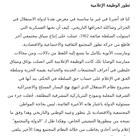
تطور الوظيفة الإعلامية
كنا قد أشرنا في غير ما مناسبة في معرض نقدنا لدولة الاستقلال في
الجزائر وشاكلة انحرافها التاريخي، كيف أن نخبها العسكرية التي
استولت السلطة صائفة 1962، عملت على إنتاج سياق مجتمعي آخر
قاطع من حركة تطور المجتمع الثقافية والاجتماعية والاقتصادية،
ومارست الأبوية بكامل ما يتسع إليه اللفظ من دلالات، ومن مجالات
ممارسة الوصايا تلك كانت الوظيفة الإعلامية التي اتصلت بوثاق وميثاق
غليظين في أعراف المجتمعات الحديثة والحداثية بقيمة الحرية وسلطة
الحق في الإعلام على حساب حق السلطة في الحكم، بيد أنها في
مشروع نظام الاستقلال الذي انتهج نهج اليسار المسلح والاشتراكية
الشرقية المعلبة ونموذج البترياركية المشرقية المطلقة، جُعلت جزء من
مسئولية الدولة باعتبار هاته الأخيرة القائمة، ليس بحاجة المواطن
المجتمعية والاقتصادية بل بتطور وعييه الوطني والتاريخي وهذا وفق ما
تمنحه من منظورها التنشيئي الخاص، وهكذا ظل لـ “الدولة والمجتمع”
إعلام واحد أحادي يخاطب من خلاله النظام المجتمع وهذا الأخير يتلقى