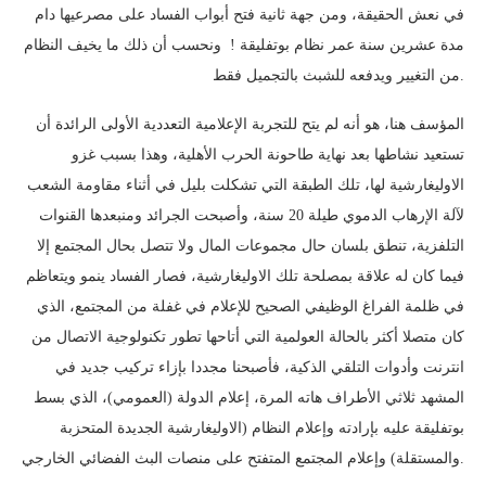
في نعش الحقيقة، ومن جهة ثانية فتح أبواب الفساد على مصرعيها دام
مدة عشرين سنة عمر نظام بوتفليقة ! ونحسب أن ذلك ما يخيف النظام
من التغيير ويدفعه للشبث بالتجميل فقط.
المؤسف هنا، هو أنه لم يتح للتجربة الإعلامية التعددية الأولى الرائدة أن
تستعيد نشاطها بعد نهاية طاحونة الحرب الأهلية، وهذا بسبب غزو
الاوليغارشية لها، تلك الطبقة التي تشكلت بليل في أثناء مقاومة الشعب
لآلة الإرهاب الدموي طيلة 20 سنة، وأصبحت الجرائد ومنبعدها القنوات
التلفزية، تنطق بلسان حال مجموعات المال ولا تتصل بحال المجتمع إلا
فيما كان له علاقة بمصلحة تلك الاوليغارشية، فصار الفساد ينمو ويتعاظم
في ظلمة الفراغ الوظيفي الصحيح للإعلام في غفلة من المجتمع، الذي
كان متصلا أكثر بالحالة العولمية التي أتاحها تطور تكنولوجية الاتصال من
انترنت وأدوات التلقي الذكية، فأصبحنا مجددا بإزاء تركيب جديد في
المشهد ثلاثي الأطراف هاته المرة، إعلام الدولة (العمومي)، الذي بسط
بوتفليقة عليه بإرادته وإعلام النظام (الاوليغارشية الجديدة المتحزبة
والمستقلة) وإعلام المجتمع المتفتح على منصات البث الفضائي الخارجي.