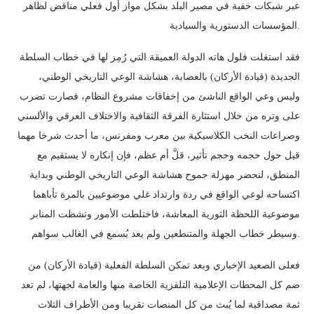
عبر شبكات خفية في مصير البلد بشكل مواز أول فعلي مناقض لظاهر
المؤسسات الدستورية والسيادية.
فقد استغلت فلول هاته الدولة العميقة التي رُمِز لها في خطاب السلطة
الجديدة (قيادة الأركان) بالعصابة، هشاشة الوعي التاريخي الوطني،
وليس وعي الواقع الناشئ من إخفاقات مشروع النظام، فصارت تضرب
على وتره من خلال استثارة الفرقة الثقافية والاختلاف العرقي والألسني
وصراعات النخب الكلاسيكية بين معرب ومفرنس، ما أحدث شرخا مهما
قيل حول حجمه وحجم تأثير، قلَّ أم عظم، فإن إنكاره لا يستقيم مع
المنطق، لنحضر مهزلة جموح هشاشة الوعي التاريخي الوطني وبداية
اكتساحه لوعي الواقع في ردة وارتداد غلي موضوعيين بالمرة تأباهما
موضوعية اللحظة الثورية المعاشة، فاختلطت الأمور وتشظت المنابر
وسيطر خطاب الجهلة والمتنطعين ولم يعد يُسمع في الغالب سواهم.
فعلى الصعيد الإخباري وبعد تمكن السلطة الفعلية (قيادة الأركان) من
ضم كل المحطات الإعلامية التلفزية الخاصة منها والعامة لجهتها، لم تعد
ثمة مصداقية لما يُبث من كل المنصات تقريبا ومن الأطراف الثلاث