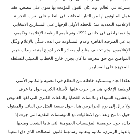
بسرعة في العالم، وما كان القبول المؤقت بها سوى على مضض، فقد
عمل المناوئون لها من التيار المحافظ في النظام على ضرب التجربة
الإعلامية التعددية منذ اللحظة الأولى للإجهاز على المسارين الانتخابي
والديمقراطي في جانفي 1992، وتم تأميم الوظيفة الإعلامية وتكميم،
بداعي الظرفية القاهرة وعدم المساومة في الدم، فنكِّل بالإعلام وقُتَّل
الإعلاميون، وتم تجفيف منابع أو مصادر الخبر لدواع أمنية، وبذلك حرم
المواطن من حق معرفة ما كان يجري خارج الخطاب التعبيئي للسلطة
المجهزة على المسارين.
هكذا اتجاه ومسلكية خاطئة من النظام في التعمية والتكميم الأمني
لوظيفة الإعلام، هي من جرت عليها الأسئلة الكبرى حول ما عرف
بالعشرية السوداء وملابسات القضايا والملفات الكبرى التي لفها الغموض
ولا يزال إلى يوم الجزائريين هذا، حول طبيعة القتل بين القاتل والمقتول،
حول ما نتج ونفذ من الاتفاقيات مع المؤسسات النقدية التي جرت إذ
ذاك، حول خوصصة المؤسسات العمومية التي بناها الشعب ومنحها
بالدينار الرمزي، تكميم وتعمية رسمهما قانون المصالحة الذي دق اسفينا