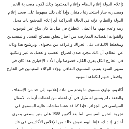
(إعلام الدولة إعلام النظام وإعلام المجتمع) وذلك لكون مصدرية الخبر
ومصدريه صار استخبارتيا بامتياز، وإذا كان ذلك مفهوما على صعيد إعلام
الدولة والنظام، فإنه في الحالة الحراكية أي إعلام المجتمع بات محل
ريبة وعدم فهم، ما أعطى الانطباع في ظل ما كان يذاع عبر اليوتيوب
والقنوات الفضائية المعارضة من أخبار تتعلق بفضائح الفساد والمفسدين
ومخطط الالتفاف على الحراك وإفراغه من محتواه، وترشيح هذا وذاك
عن النظام، أن ذلك مجرد صدى لصراع العصب والعصابات عبر ومكليها
في الخارج الكل يعري الكل، خصوصا وأن الأداء الإخباري هذا كان في
منتهى السوء بسبب المستوى الثقافي لهؤلاء الوكلاء المقيمين في الخارج
وافتقار جلهم للكفاءة المهنية.
أكاديميا تهاوى مستوى ما يقدم من مادة إعلامية إلى حد من الإسفاف
والضعف لم يسبق له مثيل في أي لحظة من لحظات أزمات الانتقال
السياسي في الجزائر، فإذا كنا قد عشنا نقاشات عالية المستوى في
تجربة التحول السياسي لما بعد أكتوبر 1988 على منبر سمعي بصري
أحادي إذ ذاك، فإننا اليوم نعيش حالة من الإفلاس الأكاديمي في فك