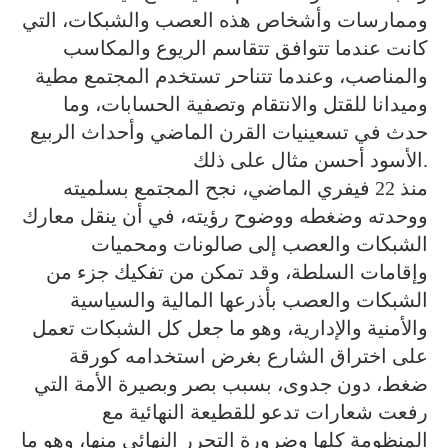
وممارسات وأشخاص هذه العصب والشبكات، التي
كانت عندما تتوافق تتقاسم الريوع والمكاسب
والمناصب، وعندما تتناحر تستخدم المجتمع مطية
وميدانا للقتل والانتقام وتصفية الحسابات، وما
حدث في تسعينيات القرن الماضي وأحداث الربيع
الأسود أحسن مثال على ذلك.
منذ 22 فيفري الماضي، نجح المجتمع بسلميته
ووحدته وضغطه ووضوح رؤيته، في أن ينقل معارك
الشبكات والعصب إلى صالونات ومحميات
وإقامات السلطة، وقد تمكن من تفكيك جزء من
الشبكات والعصب بأذرعها المالية والسياسية
والأمنية والإدارية، وهو ما جعل كل الشبكات تعمل
على اختراق الشارع بغرض استخدامه كورقة
ضغط، دون جدوى، بسبب بصر وبصيرة الأمة التي
رفعت شعارات تدعو للقطيعة النهائية مع
المنظومة كلها وضرورة التحرر النهائي منها، وهو ما