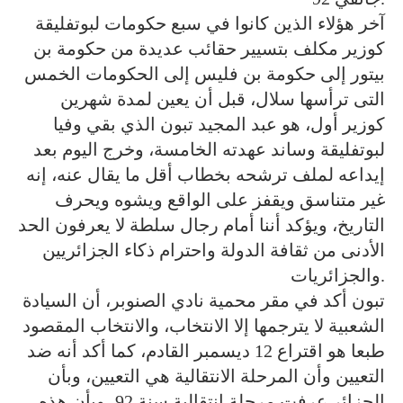
آخر هؤلاء الذين كانوا في سبع حكومات لبوتفليقة
كوزير مكلف بتسيير حقائب عديدة من حكومة بن
بيتور إلى حكومة بن فليس إلى الحكومات الخمس
التى ترأسها سلال، قبل أن يعين لمدة شهرين
كوزير أول، هو عبد المجيد تبون الذي بقي وفيا
لبوتفليقة وساند عهدته الخامسة، وخرج اليوم بعد
إيداعه لملف ترشحه بخطاب أقل ما يقال عنه، إنه
غير متناسق ويقفز على الواقع ويشوه ويحرف
التاريخ، ويؤكد أننا أمام رجال سلطة لا يعرفون الحد
الأدنى من ثقافة الدولة واحترام ذكاء الجزائريين
والجزائريات.
تبون أكد في مقر محمية نادي الصنوبر، أن السيادة
الشعبية لا يترجمها إلا الانتخاب، والانتخاب المقصود
طبعا هو اقتراع 12 ديسمبر القادم، كما أكد أنه ضد
التعيين وأن المرحلة الانتقالية هي التعيين، وبأن
الجزائر عرفت مرحلة انتقالية سنة 92، وبأن هذه