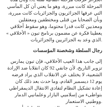
المرحلة كانت مبررة، وهو ما يعني أن كل المآسي
التي عرفها الجزائريون والجزائريات كانت مبررة،
وبأن الضحايا من قتلى ومختطفين ومعتقلين
ومعذبين كانت قدرا محتوما، وهو سقوط أخلاقي
يعطينا فكرة عن مضمون برنامج تبون « الأخلاقي »
الذي وعد به الجزائريين والجزائريات.
رجال السلطة وشخصنة المؤسسات
إلى جانب هذا العيب الأخلاقي، فإن تبون يمارس
تزوير التاريخ، لأن جانفي 92 كان انقلابا ضد الإرادة
الشعبية، لا يختلف عن الانقلاب الذي يراد فرضه
يوم 12 ديسمبر القادم، وما حدث بعد ذلك كان
إعادة تشكيل النظام لتفادي الانتقال الديمقراطي
بتواطىء من إسلاميي البازار وعلمانيي الدمار
ووطنيي الاستعمار.