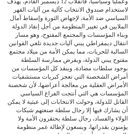
وعمليا وسياسيا، فانقلاب 12 ديسمبر القادم، يهدف
لاستخدام صندوق الانتخاب كآلية من آليات القهر
السياسي ضد الأمة، لإجهاض الثورة وإسقاط آمال
الملايين في تغيير المنظومة من أجل إنقاذ الدولة
وبناء المؤسسات والمجتمع المفتوح، وهو مسار
انتقال ديمقراطي يبني آليات جديدة تلغي القوانين
السالبة للحريات، مما يمكن الأمة من ميلاد مجتمع
مفتوح يبني الدولة، ويفرض ممارسة السلطة
بوجود سلطات مضادة، وينقذ كل المؤسسات من
أمراض الشخصنة التي تعجز كبريات مستشفيات
الأمراض العقلية من معالجة أعراضها، لأن شخصنة
المؤسسات هي التي أنتجت الفراغ السياسي
القاتل للدولة، وحولت الانتخابات إلى عبثية لا يمكن
أن يشارك فيها إلا رجال سلطة صنعتهم شبكات
الولاء والفساد، رجال سلطة يحتقرون الأمة ولا
يؤمنون بقدراتها، ويسعون لإطالة عمر منظومة