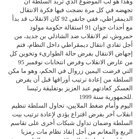
وهذا هو لب الموضوع الذي تريد السلطة أن
تجهضه في كل مرة نضجت فيها فكرة الانتقال
الديمقراطي، ففي جانفي 92 كان الانقلاب قد بدأ
مع أحداث جوان 91 استقالة حكومة مولود
حمروش، ثم الانقلاب ضد الشاذلي بن جديد، من
أجل تفادي انتقال ديمقراطي داخل النظام، فتم
إجهاض الانتقال بفرض حالة الطوارىء وتخوين كل
من عارض الانقلاب وفرض انتخابات نوفمبر 95
التي فرضت اليمين زروال في الحكم، وهو ما مكن
السلطة من إعادة ترتيب أوراقها قبل أن يفرض
العسكر كعادتهم عبد العزيز بوتفليقة رئيسا
للجمهورية سنة 1999.
اليوم وأمام ضغط الملايين، تحاول السلطة تنظيم
انقلاب آخر بفرض اقتراع يؤدي لإعادة ترتيب بيت
السلطة وضمان تداول شبكات أخرى على تقاسم
الريع والمغانم من أجل إنقاذ نظام مات رمزيا