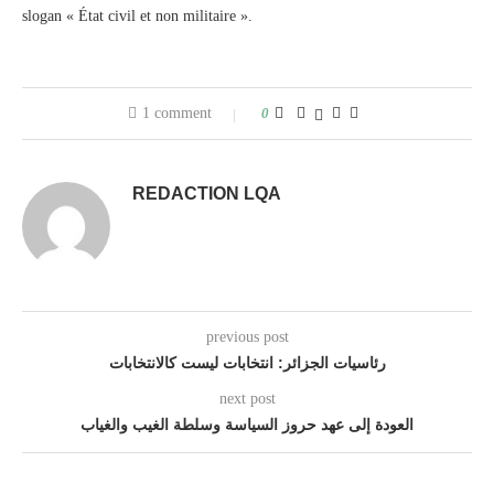
slogan « État civil et non militaire ».
1 comment
0
REDACTION LQA
previous post
رئاسيات الجزائر: انتخابات ليست كالانتخابات
next post
العودة إلى عهد حروز السياسة وسلطة الغيب والغياب