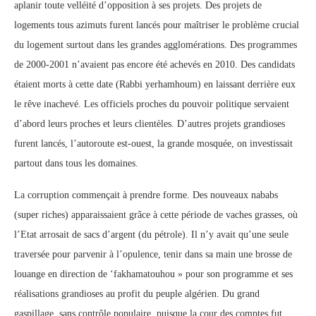
aplanir toute velléité d’opposition à ses projets. Des projets de
logements tous azimuts furent lancés pour maîtriser le problème crucial
du logement surtout dans les grandes agglomérations. Des programmes
de 2000-2001 n’avaient pas encore été achevés en 2010. Des candidats
étaient morts à cette date (Rabbi yerhamhoum) en laissant derrière eux
le rêve inachevé. Les officiels proches du pouvoir politique servaient
d’abord leurs proches et leurs clientèles. D’autres projets grandioses
furent lancés, l’autoroute est-ouest, la grande mosquée, on investissait
partout dans tous les domaines.
La corruption commençait à prendre forme. Des nouveaux nababs
(super riches) apparaissaient grâce à cette période de vaches grasses, où
l’Etat arrosait de sacs d’argent (du pétrole). Il n’y avait qu’une seule
traversée pour parvenir à l’opulence, tenir dans sa main une brosse de
louange en direction de ‘fakhamatouhou » pour son programme et ses
réalisations grandioses au profit du peuple algérien. Du grand
gaspillage, sans contrôle populaire, puisque la cour des comptes fut