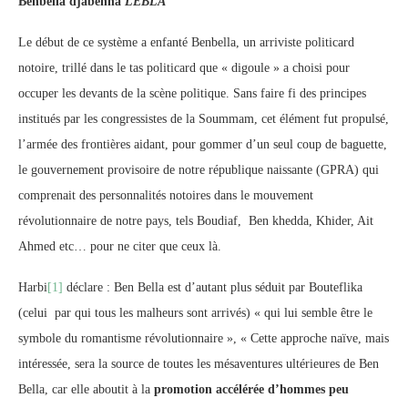
Benbella djabenna
LEBLA
Le début de ce système a enfanté Benbella, un arriviste politicard
notoire, trillé dans le tas politicard que « digoule » a choisi pour
occuper les devants de la scène politique. Sans faire fi des principes
institués par les congressistes de la Soummam, cet élément fut propulsé,
l’armée des frontières aidant, pour gommer d’un seul coup de baguette,
le gouvernement provisoire de notre république naissante (GPRA) qui
comprenait des personnalités notoires dans le mouvement
révolutionnaire de notre pays, tels Boudiaf, Ben khedda, Khider, Ait
Ahmed etc… pour ne citer que ceux là.
Harbi
[1]
déclare : Ben Bella est d’autant plus séduit par Bouteflika
(celui par qui tous les malheurs sont arrivés) « qui lui semble être le
symbole du romantisme révolutionnaire », « Cette approche naïve, mais
intéressée, sera la source de toutes les mésaventures ultérieures de Ben
Bella, car elle aboutit à la
promotion accélérée d’hommes peu