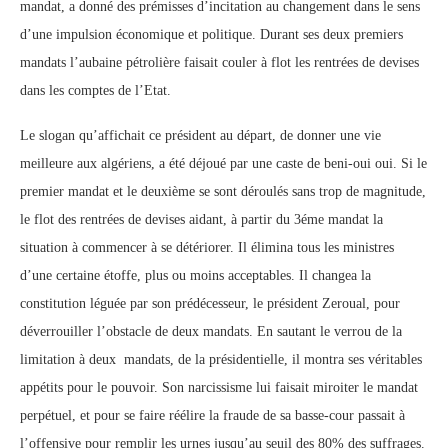
mandat, a donné des prémisses d’incitation au changement dans le sens
d’une impulsion économique et politique. Durant ses deux premiers
mandats l’aubaine pétrolière faisait couler à flot les rentrées de devises
dans les comptes de l’Etat.
Le slogan qu’affichait ce président au départ, de donner une vie
meilleure aux algériens, a été déjoué par une caste de beni-oui oui. Si le
premier mandat et le deuxième se sont déroulés sans trop de magnitude,
le flot des rentrées de devises aidant, à partir du 3éme mandat la
situation à commencer à se détériorer. Il élimina tous les ministres
d’une certaine étoffe, plus ou moins acceptables. Il changea la
constitution léguée par son prédécesseur, le président Zeroual, pour
déverrouiller l’obstacle de deux mandats. En sautant le verrou de la
limitation à deux mandats, de la présidentielle, il montra ses véritables
appétits pour le pouvoir. Son narcissisme lui faisait miroiter le mandat
perpétuel, et pour se faire réélire la fraude de sa basse-cour passait à
l’offensive pour remplir les urnes jusqu’au seuil des 80% des suffrages.