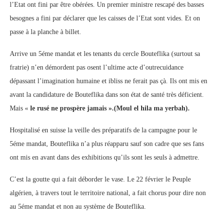
l’Etat ont fini par être obérées. Un premier ministre rescapé des basses
besognes a fini par déclarer que les caisses de l’Etat sont vides. Et on
passe à la planche à billet.
Arrive un 5éme mandat et les tenants du cercle Bouteflika (surtout sa
fratrie) n’en démordent pas osent l’ultime acte d’outrecuidance
dépassant l’imagination humaine et ibliss ne ferait pas çà. Ils ont mis en
avant la candidature de Bouteflika dans son état de santé très déficient.
Mais «
le rusé ne prospère jamais ».(Moul el hila ma yerbah).
Hospitalisé en suisse la veille des préparatifs de la campagne pour le
5éme mandat, Bouteflika n’a plus réapparu sauf son cadre que ses fans
ont mis en avant dans des exhibitions qu’ils sont les seuls à admettre.
C’est la goutte qui a fait déborder le vase. Le 22 février le Peuple
algérien, à travers tout le territoire national, a fait chorus pour dire non
au 5éme mandat et non au système de Bouteflika.