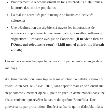
Pratiquement le renchérissement de tous les produits n’était plus à
la portée des couches populaires
La mal vie accentuée par le manque de loisirs et d’activités
culturelles
Une déculturation des algériens à travers les importations de
nouveaux comportements, nouveaux habits, nouvelles coiffures qui
stigmatisent l’imitation aveugle de l’occident
. (Il ne vient rien de
l’Ouest qui réjouisse le cœur). (Lidji men el gharb, ma ifarrah
el qalb).
Devant ce scénario tragique le pauvre a fini par se sentir étranger dans
son pays.
Au 3éme mandat, ou 3éme top de la malédiction bouteflika, celui-ci fut
atteint d’un AVC le 27 avril 2013, sans départir mais en se clouant sur
siège comme « mesmar djeha », pour briguer un 4éme mandat dans une
chaise roulante, qui révélait la nature du système Bouteflika. Une
gouvernance par procuration allouée à sa fratrie qui le dédoublait dans