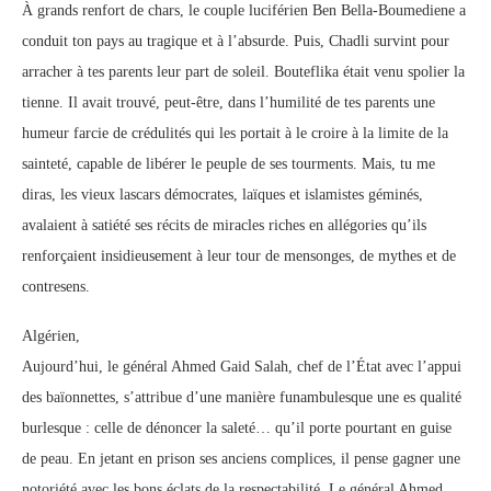
À grands renfort de chars, le couple luciférien Ben Bella-Boumediene a
conduit ton pays au tragique et à l’absurde. Puis, Chadli survint pour
arracher à tes parents leur part de soleil. Bouteflika était venu spolier la
tienne. Il avait trouvé, peut-être, dans l’humilité de tes parents une
humeur farcie de crédulités qui les portait à le croire à la limite de la
sainteté, capable de libérer le peuple de ses tourments. Mais, tu me
diras, les vieux lascars démocrates, laïques et islamistes géminés,
avalaient à satiété ses récits de miracles riches en allégories qu’ils
renforçaient insidieusement à leur tour de mensonges, de mythes et de
contresens.
Algérien,
Aujourd’hui, le général Ahmed Gaid Salah, chef de l’État avec l’appui
des baïonnettes, s’attribue d’une manière funambulesque une es qualité
burlesque : celle de dénoncer la saleté… qu’il porte pourtant en guise
de peau. En jetant en prison ses anciens complices, il pense gagner une
notoriété avec les bons éclats de la respectabilité. Le général Ahmed