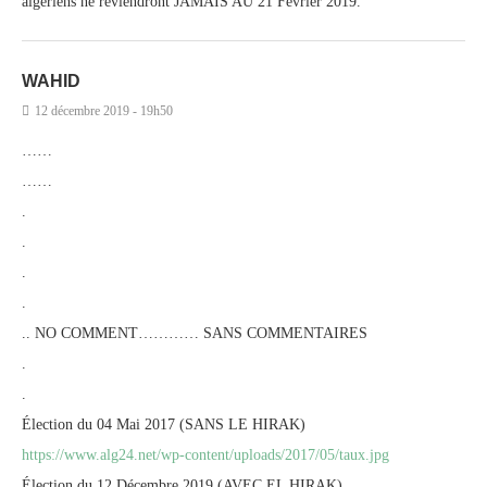
algeriens ne reviendront JAMAIS AU 21 Fevrier 2019.
WAHID
12 décembre 2019 - 19h50
……
……
.
.
.
.
.. NO COMMENT………… SANS COMMENTAIRES
.
.
Élection du 04 Mai 2017 (SANS LE HIRAK)
https://www.alg24.net/wp-content/uploads/2017/05/taux.jpg
Élection du 12 Décembre 2019 (AVEC EL HIRAK)