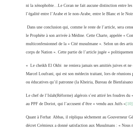
ni la xénophobie…Le Coran ne fait aucune distinction entre les
l’égalité entre l’Arabe et le non-Arabe, entre le Blanc et le Noir
Dans une conclusion qui, comme le reste de l’article, sera censu
le Prophète à son arrivée à Médine. Cette Charte, appelée « C
multiconfessionnel de la « Cité musulmane ». Selon un des artic
corps de Nation ». Cette partie de l’article jugée « politiqueme
« Le cheikh El Okbi ne reniera jamais ses amitiés juives et ne 
Marcel Loufrani, qui est son médecin traitant, lors de réunions p
ou éducatives qu’il patronne (la Kheiria, Bureau de Bienfaisance
Le chef de l’Islah(Réforme) algérois s’est attiré les foudres d
au PPF de Doriot, qui l’accusent d’être « vendu aux Juifs »
[10]
Quant à Ferhat Abbas, il répliqua sèchement au Gouverneur Géné
décret Crémieux a donné satisfaction aux Musulmans : « Nous ne