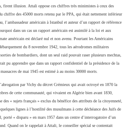
firent illusion. Attali oppose ces chiffres très minimistes à ceux des
 du chiffre des 45000 morts retenu par le PPA, qui était nettement inférieur
u, l’ambassadeur américain à Istanbul et auteur d’un rapport de référence
urquoi dans un cas un rapport américain est assimilé à la loi et aux
lomate américain est déclaré nul et non avenu. Pourtant les Américains
le débarquement du 8 novembre 1942, tous les aérodromes militaires
orties de bombardiers, dont un seul raid pouvait raser plusieurs mechtas,
urait pu apprendre que dans un rapport confidentiel de la présidence de la
es massacres de mai 1945 est estimé à au moins 30000 morts.
r l’abrogation par Vichy du décret Crémieux qui avait octroyé en 1870 la
membres de cette communauté, qui vivaient en Algérie bien avant 1830,
des « sujets français » exclus du bénéfice des attributs de la citoyenneté,
quelques lignes à l’hostilité des musulmans à cette déchéance des Juifs de
l, porté « disparu » en mars 1957 dans un centre d’interrogatoire d’un
d. Quand on le rappelait à Attali, le conseiller spécial se contentait