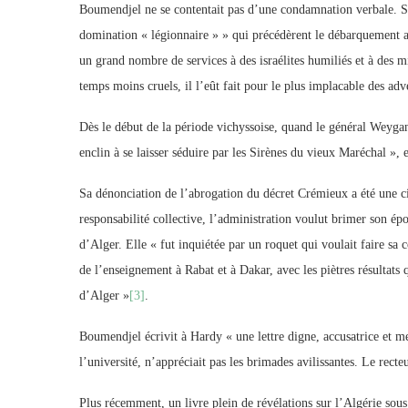
Boumendjel ne se contentait pas d’une condamnation verbale. 
domination « légionnaire » » qui précédèrent le débarquement a
un grand nombre de services à des israélites humiliés et à des mil
temps moins cruels, il l’eût fait pour le plus implacable des adv
Dès le début de la période vichyssoise, quand le général Weygan
enclin à se laisser séduire par les Sirènes du vieux Maréchal »,
Sa dénonciation de l’abrogation du décret Crémieux a été une c
responsabilité collective, l’administration voulut brimer son épo
d’Alger. Elle « fut inquiétée par un roquet qui voulait faire sa
de l’enseignement à Rabat et à Dakar, avec les piètres résultat
d’Alger »
[3]
.
Boumendjel écrivit à Hardy « une lettre digne, accusatrice et 
l’université, n’appréciait pas les brimades avilissantes. Le recte
Plus récemment, un livre plein de révélations sur l’Algérie sou