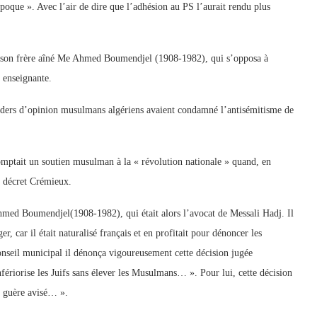
’époque ». Avec l’air de dire que l’adhésion au PS l’aurait rendu plus
son frère aîné Me Ahmed Boumendjel (1908-1982), qui s’opposa à
 enseignante.
eaders d’opinion musulmans algériens avaient condamné l’antisémitisme de
omptait un soutien musulman à la « révolution nationale » quand, en
e décret Crémieux.
Ahmed Boumendjel(1908-1982), qui était alors l’avocat de Messali Hadj. Il
r, car il était naturalisé français et en profitait pour dénoncer les
onseil municipal il dénonça vigoureusement cette décision jugée
fériorise les Juifs sans élever les Musulmans… ». Pour lui, cette décision
it guère avisé… ».