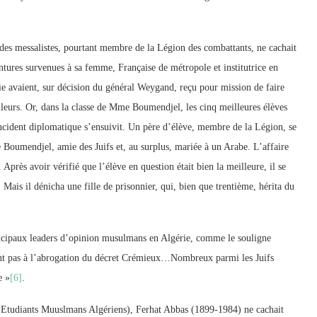
es messalistes, pourtant membre de la Légion des combattants, ne cachait
entures survenues à sa femme, Française de métropole et institutrice en
érie avaient, sur décision du général Weygand, reçu pour mission de faire
uleurs. Or, dans la classe de Mme Boumendjel, les cinq meilleures élèves
 incident diplomatique s’ensuivit. Un père d’élève, membre de la Légion, se
 Boumendjel, amie des Juifs et, au surplus, mariée à un Arabe. L’affaire
près avoir vérifié que l’élève en question était bien la meilleure, il se
 Mais il dénicha une fille de prisonnier, qui, bien que trentième, hérita du
principaux leaders d’opinion musulmans en Algérie, comme le souligne
nt pas à l’abrogation du décret Crémieux…Nombreux parmi les Juifs
e »
[6]
.
Etudiants Muuslmans Algériens), Ferhat Abbas (1899-1984) ne cachait