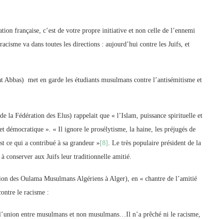
sation française, c’est de votre propre initiative et non celle de l’ennemi
acisme va dans toutes les directions : aujourd’hui contre les Juifs, et
t Abbas) met en garde les étudiants musulmans contre l’antisémitisme et
 la Fédération des Elus) rappelait que « l’Islam, puissance spirituelle et
et démocratique ». « Il ignore le prosélytisme, la haine, les préjugés de
est ce qui a contribué à sa grandeur »
[8]
. Le très populaire président de la
mans à conserver aux Juifs leur traditionnelle amitié.
tion des Oulama Musulmans Algériens à Alger), en « chantre de l’amitié
ontre le racisme :
er l’union entre musulmans et non musulmans…Il n’a prêché ni le racisme,