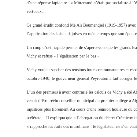
d’une réponse lapidaire : « Mitterrand n’était pas socialiste à l
vertueux…
Ce grand érudit confond Me Ali Boumendjel (1919-1957) avec 
l’application des lois anti-juives en même temps que son épouse
Un coup d’oeil rapide permet de s’apercevoir que les grands l
Vichy et refusé « l’égalisation par le bas ».
Vichy voulait susciter des tensions inter-communautaires et esc
octobre 1940, le gouverneur général Peyrouton a fait abroger l
L’un des premiers à avoir contrarié les calculs de Vichy a été 
venait d’être réélu conseiller municipal du premier collège à Alge
injustices plus librement.Au cours d’une réunion houleuse du c
scélérate. Il expliqua que « l’abrogation du décret Crémieux in
« rapproche les Juifs des musulmans : le législateur ne s’en éta