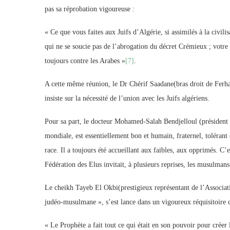
pas sa réprobation vigoureuse :
« Ce que vous faites aux Juifs d’Algérie, si assimilés à la civili
qui ne se soucie pas de l’abrogation du décret Crémieux ; votre r
toujours contre les Arabes »
[7]
.
A cette même réunion, le Dr Chérif Saadane(bras droit de Ferha
insiste sur la nécessité de l’union avec les Juifs algériens.
Pour sa part, le docteur Mohamed-Salah Bendjelloul (président de
mondiale, est essentiellement bon et humain, fraternel, tolérant 
race. Il a toujours été accueillant aux faibles, aux opprimés. C’
Fédération des Elus invitait, à plusieurs reprises, les musul
Le cheikh Tayeb El Okbi(prestigieux représentant de l’Associa
judéo-musulmane », s’est lance dans un vigoureux réquisitoire c
« Le Prophète a fait tout ce qui était en son pouvoir pour cré