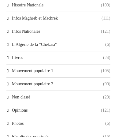
Histoire Nationale
(100)
Infos Maghreb et Machrek
(111)
Infos Nationales
(121)
L'Algérie de la "Chekara"
(6)
Livres
(24)
Mouvement populaire 1
(105)
Mouvement populaire 2
(90)
Non classé
(20)
Opinions
(121)
Photos
(6)
Révolte des opprimés
(16)