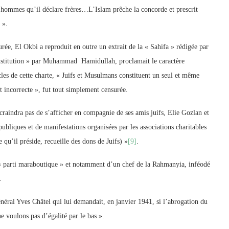
 hommes qu’il déclare frères…L’Islam prêche la concorde et prescrit
 ».
rée, El Okbi a reproduit en outre un extrait de la « Sahifa » rédigée par
onstitution » par Muhammad Hamidullah, proclamait le caractère
les de cette charte, « Juifs et Musulmans constituent un seul et même
nt incorrecte », fut tout simplement censurée.
craindra pas de s’afficher en compagnie de ses amis juifs, Elie Gozlan et
ubliques et de manifestations organisées par les associations charitables
 qu’il préside, recueille des dons de Juifs) »
[9]
.
u « parti maraboutique » et notamment d’un chef de la Rahmanyia, inféodé
.
ral Yves Châtel qui lui demandait, en janvier 1941, si l’abrogation du
 voulons pas d’égalité par le bas ».