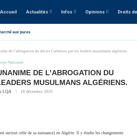
Accueil
Actualités
Infos
Opinions
Droits d
marché aux puces
nime de l’abrogation du décret Crémieux par les leaders musulmans algériens.
toire Nationale
UNANIME DE L’ABROGATION DU
LEADERS MUSULMANS ALGÉRIENS.
on LQA
18 décembre 2019
est surtout celle de sa naissance) en Algérie. Il y étudie les changements