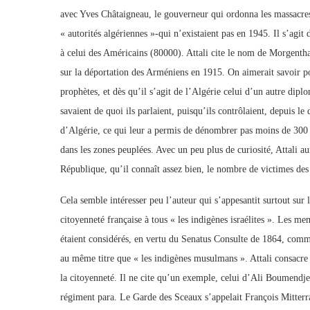
avec Yves Châtaigneau, le gouverneur qui ordonna les massacres, 
« autorités algériennes »-qui n’existaient pas en 1945. Il s’agit
à celui des Américains (80000). Attali cite le nom de Morgentha
sur la déportation des Arméniens en 1915. On aimerait savoir po
prophètes, et dès qu’il s’agit de l’Algérie celui d’un autre dip
savaient de quoi ils parlaient, puisqu’ils contrôlaient, depuis 
d’Algérie, ce qui leur a permis de dénombrer pas moins de 300 s
dans les zones peuplées. Avec un peu plus de curiosité, Attali a
République, qu’il connaît assez bien, le nombre de victimes d
Cela semble intéresser peu l’auteur qui s’appesantit surtout su
citoyenneté française à tous « les indigènes israélites ». Les 
étaient considérés, en vertu du Senatus Consulte de 1864, comme 
au même titre que « les indigènes musulmans ». Attali consacre 
la citoyenneté. Il ne cite qu’un exemple, celui d’Ali Boumendje
régiment para. Le Garde des Sceaux s’appelait François Mitterran