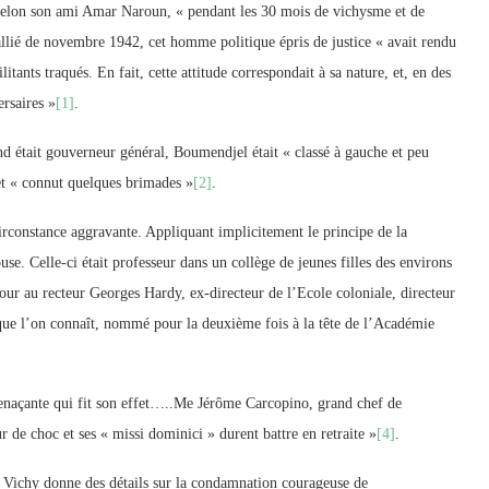
Selon son ami Amar Naroun, « pendant les 30 mois de vichysme et de
llié de novembre 1942, cet homme politique épris de justice « avait rendu
itants traqués. En fait, cette attitude correspondait à sa nature, et, en des
ersaires »
[1]
.
d était gouverneur général, Boumendjel était « classé à gauche et peu
 et « connut quelques brimades »
[2]
.
irconstance aggravante. Appliquant implicitement le principe de la
use. Celle-ci était professeur dans un collège de jeunes filles des environs
 cour au recteur Georges Hardy, ex-directeur de l’Ecole coloniale, directeur
s que l’on connaît, nommé pour la deuxième fois à la tête de l’Académie
menaçante qui fit son effet…..Me Jérôme Carcopino, grand chef de
ur de choc et ses « missi dominici » durent battre en retraite »
[4]
.
s Vichy donne des détails sur la condamnation courageuse de