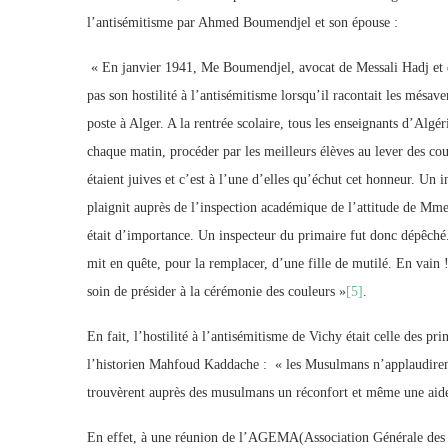
l’antisémitisme par Ahmed Boumendjel et son épouse :
« En janvier 1941, Me Boumendjel, avocat de Messali Hadj et d
pas son hostilité à l’antisémitisme lorsqu’il racontait les mésav
poste à Alger. A la rentrée scolaire, tous les enseignants d’Alg
chaque matin, procéder par les meilleurs élèves au lever des co
étaient juives et c’est à l’une d’elles qu’échut cet honneur. Un
plaignit auprès de l’inspection académique de l’attitude de Mme
était d’importance. Un inspecteur du primaire fut donc dépêché. A
mit en quête, pour la remplacer, d’une fille de mutilé. En vain !
soin de présider à la cérémonie des couleurs »
[5]
.
En fait, l’hostilité à l’antisémitisme de Vichy était celle des 
l’historien Mahfoud Kaddache : « les Musulmans n’applaudire
trouvèrent auprès des musulmans un réconfort et même une aid
En effet, à une réunion de l’AGEMA(Association Générale des 