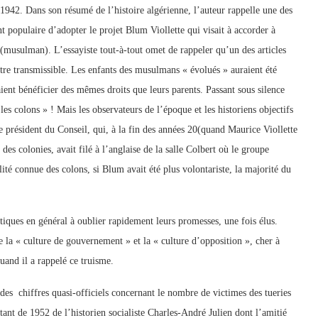
942. Dans son résumé de l’histoire algérienne, l’auteur rappelle une des
populaire d’adopter le projet Blum Viollette qui visait à accorder à
(musulman). L’essayiste tout-à-tout omet de rappeler qu’un des articles
 être transmissible. Les enfants des musulmans « évolués » auraient été
ient bénéficier des mêmes droits que leurs parents. Passant sous silence
 les colons » ! Mais les observateurs de l’époque et les historiens objectifs
 président du Conseil, qui, à la fin des années 20(quand Maurice Viollette
des colonies, avait filé à l’anglaise de la salle Colbert où le groupe
tilité connue des colons, si Blum avait été plus volontariste, la majorité du
itiques en général à oublier rapidement leurs promesses, une fois élus.
ntre la « culture de gouvernement » et la « culture d’opposition », cher à
quand il a rappelé ce truisme.
à des chiffres quasi-officiels concernant le nombre de victimes des tueries
tant de 1952 de l’historien socialiste Charles-André Julien dont l’amitié