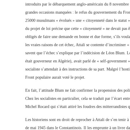
introduits par le débarquement anglo-américain du 8 novembre 1
grandes occasions manquées : le refus du gouvernement du Front 
25000 musulmans « évolués » une « citoyenneté dans le statut »
du projet de loi précise que cette « citoyenneté » ne devait pas
obligés de faire une demande en bonne et due forme, s’ils voula
les vraies raisons de cet échec, Attali se contente d’incriminer «
savent que l’échec s’explique par l’indécision de Léon Blum. Le
était gouverneur en Algérie), avait parlé de « self-government » 
socialiste s’attendait à des instructions de sa part. Malgré l’hos
Front populaire aurait voté le projet.
En fait, l’attitude Blum ne fait confirmer la propension des pol
Chez les socialistes en particulier, cela se traduit par l’écart e
Michel Rocard qui s’était attiré les foudres des mitterrandistes 
Les historiens sont en droit de reprocher à Attali de s’en tenir 
de mai 1945 dans le Constantinois. Il les emprunte à un livre da