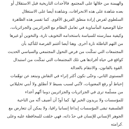
والهيمنة من خلالها على المجتمع. فالأحداث التاريخية قبل الاستقلال أو
بعده شاهدة على هذه الانحرافات، وشاهدة أيضا على الاستغلال
السلطوي لفرض إرادة منطق الفريق الأقوى. كما تفسر هذه الظاهرة
جليا الوضعية المأساوية في تعامل النظام مع الجزائريين والجزائريات،
وكيفية ممارسته للسياسة باستخدامه التخويف تارة، والتخوين أو غيرها
من التهم الباطلة تارة أخرى. وهنا أيضا أغتنم الفرصة للتأكيد بأن
المجتمعات التي تمكّنت من فرض التحول المجتمعي والسياسي الحديث
كواقع في حياة أفرادها هي تلك المجتمعات التي تمكّنت من استبدال
القوة بالقانون، والانتقام بالعدالة.
المستوى الثاني، وحتّى نكون أكثر إثراء في النقاش ونبتعد عن توهّمات
إحباط أو رفع المعنويات، لأنّني لسبب بسيط لا أنطلق ولا أبني تحليلاتي
من مسلّمة ترى في الجزائريات والجزائريين دوما أنّهم أعداء
للمؤسسات ولا يريدون الخير لها. كما أودّ أن أضيف أنّه من الناحية
الفلسفية تبقى المؤسسات إبداعا إنسانيا راقيا، ولا يمكن أن تتعارض مع
الجوهر الإنساني للإنسان في حدّ ذاته، فهي خلقت للمحافظة عليه وعلى
كرامته.