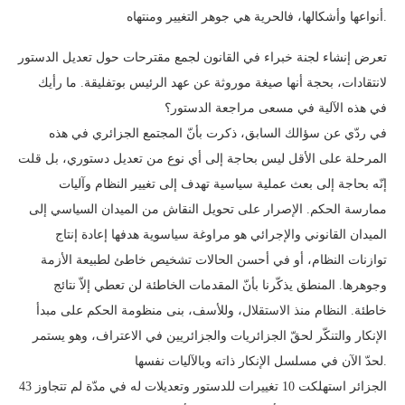
أنواعها وأشكالها، فالحرية هي جوهر التغيير ومنتهاه.
تعرض إنشاء لجنة خبراء في القانون لجمع مقترحات حول تعديل الدستور
لانتقادات، بحجة أنها صيغة موروثة عن عهد الرئيس بوتفليقة. ما رأيك
في هذه الآلية في مسعى مراجعة الدستور؟
في ردّي عن سؤالك السابق، ذكرت بأنّ المجتمع الجزائري في هذه
المرحلة على الأقل ليس بحاجة إلى أي نوع من تعديل دستوري، بل قلت
إنّه بحاجة إلى بعث عملية سياسية تهدف إلى تغيير النظام وآليات
ممارسة الحكم. الإصرار على تحويل النقاش من الميدان السياسي إلى
الميدان القانوني والإجرائي هو مراوغة سياسوية هدفها إعادة إنتاج
توازنات النظام، أو في أحسن الحالات تشخيص خاطئ لطبيعة الأزمة
وجوهرها. المنطق يذكّرنا بأنّ المقدمات الخاطئة لن تعطي إلاّ نتائج
خاطئة. النظام منذ الاستقلال، وللأسف، بنى منظومة الحكم على مبدأ
الإنكار والتنكّر لحقّ الجزائريات والجزائريين في الاعتراف، وهو يستمر
لحدّ الآن في مسلسل الإنكار ذاته وبالآليات نفسها.
الجزائر استهلكت 10 تغييرات للدستور وتعديلات له في مدّة لم تتجاوز 43