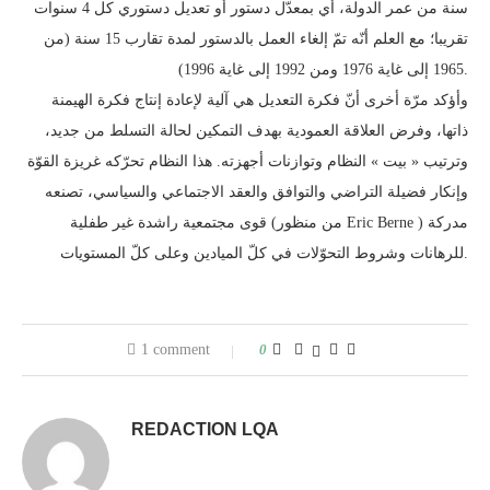
سنة من عمر الدولة، أي بمعدّل دستور أو تعديل دستوري كل 4 سنوات
تقريبا؛ مع العلم أنّه تمّ إلغاء العمل بالدستور لمدة تقارب 15 سنة (من
1965 إلى غاية 1976 ومن 1992 إلى غاية 1996).
وأؤكد مرّة أخرى أنّ فكرة التعديل هي آلية لإعادة إنتاج فكرة الهيمنة
ذاتها، وفرض العلاقة العمودية بهدف التمكين لحالة التسلط من جديد،
وترتيب « بيت » النظام وتوازنات أجهزته. هذا النظام تحرّكه غريزة القوّة
وإنكار فضيلة التراضي والتوافق والعقد الاجتماعي والسياسي، تصنعه
قوى مجتمعية راشدة غير طفلية (من منظور Eric Berne ) مدركة
للرهانات وشروط التحوّلات في كلّ الميادين وعلى كلّ المستويات.
1 comment
0
REDACTION LQA