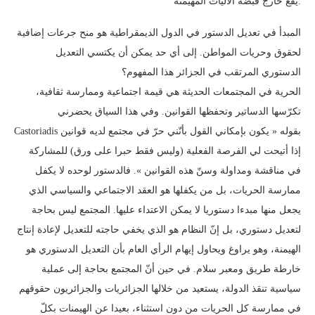
يقع خارج قبضة الآليات المهيمنة.
المبدأ في تعديل الدستور في الدول الديمقراطية هو منح جرعات إضافية
لحقوق وحريات المواطن. إلى أي حد يمكن أن يكتسي التعديل
الدستوري المرتقب في الجزائر هذا المفهوم؟
الحرية في المجتمعات الحديثة هي قيمة اجتماعية وممارسة ثقافية،
تكرّسها الدساتير وتحفظها القوانين. وفي هذا السياق يحضرني
Castoriadis بقوله « يكون بإمكاني القول بأنّني حرّ في مجتمع لديه قوانين
إذا أتيحت لي الفرصة الفعلية (وليس فقط حبرا على ورق) للمشاركة
في مناقشة ومداولة وسنّ هذه القوانين ». فالدستور لوحده لا يكفل
ممارسة الحريات، بل من يكفلها هو العقد الاجتماعي والسياسي الذي
يجعل منها مبدءا دستوريا لا يمكن الاعتداء عليها. المجتمع ليس بحاجة
لتعديل دستوري، بل إنّ النظام هو الذي يخفي حاجته للتعديل لإعادة إنتاج
الهيمنة، وهو يراوغ ويحاول إيهام الرأي العام بأن التعديل الدستوري هو
خارطة طريق ومعبر سلام. في حين أنّ المجتمع بحاجة إلى عملية
سياسية تنقذ الدولة، يستعيد من خلالها الجزائريات والجزائريون حقوقهم
في ممارسة كل الحريات من دون استثناء، بعيدا عن الهيمنات بكلّ