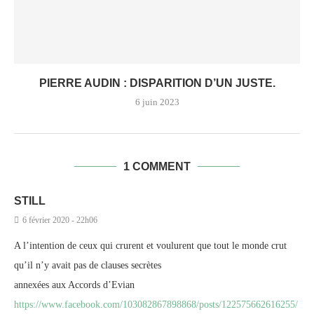
PIERRE AUDIN : DISPARITION D’UN JUSTE.
6 juin 2023
1 COMMENT
STILL
6 février 2020 - 22h06
A l’intention de ceux qui crurent et voulurent que tout le monde crut
qu’il n’y avait pas de clauses secrètes
annexées aux Accords d’Evian
https://www.facebook.com/103082867898868/posts/122575662616255/