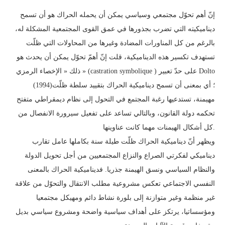
إنّ أهم تحوّل مجتمعي وسياسي يمكن أن يحمله الحراك هو أن تسمح
ديناميكيته التي تضرب بجذورها في عمق القوى المجتمعية المشكلة له،
بالرغم من كل المناورات المضادة وغيرها من المحاولات التي ظلّت
تستهدف تكسير هذه الديناميكية، قلت إنّ أهمّ تحوّل يمكن أن يحدث هو
ذلك « الإخصاء الرمزي » (castration symbolique ) على حدّ تعبير Dolto
(1994)؛ أي بمعنى أن تسمح ديناميكية الحراك بتقييد سلطة ظلّت
مهيمنة، تستدعيها رغبة المجتمع في التحول إلى نظام ديمقراطي متفتح
تحكمه دولة القانون، وبالتالي تساعد على تفعيل سيرورة الانفصال من
كل أشكال الهيمنات مهما كانت عناوينها.
ويظهر أنّ ديناميكية الحراك ظلّت طيلة سنة بكاملها عامل تقارب
ديناميكي لفكرتي الصراع والنزاع المجتمعيين من أجل تحويل الدولة
والنظام السياسي ونسق الهيمنة جذريا. فديناميكية الحراك بالمعنى
النفسي الاجتماعي تعكس مشروعية مطلب الانتقال والتحوّل من علاقة
غير منظمة وغير متوازنة إلى بلورة نشاط دائم ومهيكل مجتمعيا
ومؤسساتيا، يرتكز على أهداف سياسية واضحة ومشروع سياسي بديل