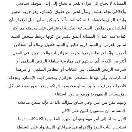
المسألة لا تحتاج إلى قراءة بقدر ما تحتاج إلى إبداء موقف سياسي
وأخلاقي تجاه تعسّف وتنكّر لحق من حقوق الإنسان، وهو حرية التعبير
وإبداء الرأي والانتقاد. فالحاكم المتسلّط لا يمكن له أن يقبل الإقرار بأن
أولئك الذين يملكون الشجاعة الفكرية للاعتراض على سلطته هم أكثر
كفاءة منه. كما أنّ المسألة أعمق بكثير من كونها ترتبط بشخص السيد
سمير بلعربي أو السيد كريم طابو أو السيد فضيل بومالة أو أشخاص
آخرين؛ وإنّما ترتبط جوهريا بحرية الجزائريات والجزائريين في الفعل
أكثر من الكلام؛ أي حريتهم في ممارسة سلطة الرفض السلمي أو
شرعية الرفض المنظّم، عبر الانتخاب أو التظاهر السلمي أو غيرهما،
لممارسات ولّى عهدها تستصغر الجزائري وتحتقر قيمة الإنسان، وتجعله
قاصرا لا يعرف ما يليق به، أو محدودية إدراكه ووعيه بدور ووظائف كل
مؤسسات الجمهورية ورموزها دون استثناء.
ومهما يكن من أمر، وفي سياق سؤالك بالذات فإنّه يمكن مناقشة
المسألة من مستويين اثنين على الأقل:
الأول يحيلنا إلى أمر مهم وهو أن أجهزة النظام وهياكله كانت دوما
تستخدم آليات القوة والإكراه في صراعاتها للاستحواذ على السلطة