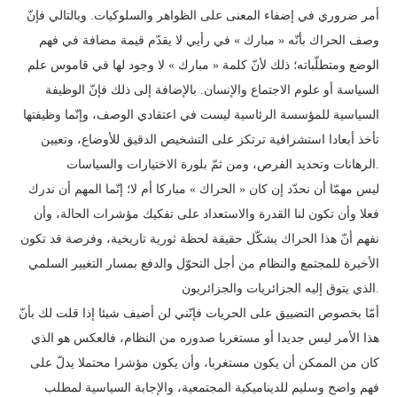
أمر ضروري في إضفاء المعنى على الظواهر والسلوكيات. وبالتالي فإنّ
وصف الحراك بأنّه « مبارك » في رأيي لا يقدّم قيمة مضافة في فهم
الوضع ومتطلّباته؛ ذلك لأنّ كلمة « مبارك » لا وجود لها في قاموس علم
السياسة أو علوم الاجتماع والإنسان. بالإضافة إلى ذلك فإنّ الوظيفة
السياسية للمؤسسة الرئاسية ليست في اعتقادي الوصف، وإنّما وظيفتها
تأخذ أبعادا استشرافية ترتكز على التشخيص الدقيق للأوضاع، وتعيين
الرهانات وتحديد الفرص، ومن ثمّ بلورة الاختيارات والسياسات.
ليس مهمّا أن نحدّد إن كان « الحراك » مباركا أم لا؛ إنّما المهم أن ندرك
فعلا وأن تكون لنا القدرة والاستعداد على تفكيك مؤشرات الحالة، وأن
نفهم أنّ هذا الحراك يشكّل حقيقة لحظة ثورية تاريخية، وفرصة قد تكون
الأخيرة للمجتمع والنظام من أجل التحوّل والدفع بمسار التغيير السلمي
الذي يتوق إليه الجزائريات والجزائريون.
أمّا بخصوص التضييق على الحريات فإنّني لن أضيف شيئا إذا قلت لك بأنّ
هذا الأمر ليس جديدا أو مستغربا صدوره من النظام، فالعكس هو الذي
كان من الممكن أن يكون مستغربا، وأن يكون مؤشرا محتملا يدلّ على
فهم واضح وسليم للديناميكية المجتمعية، والإجابة السياسية لمطلب