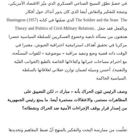
في خضمّ تطوّر النسيج الصناعي العسكري الذي ميّز الاقتصاد الأمريكي،
ونتيجة للتفكير والنقاش أيضا الذي كان يدور آنذاك حول أفكار
Huntington الذي ضمّنها في كتابه (1957) The Soldier and the State. The
Theory and Politics of Civil-Military Relations.. وبالفعل فقد جعل
هنتغتون من مسألة تابعية وخضوع العسكريين للسلطة السياسية عنصرا
مركزيا في تحقيق أهداف استراتيجية احترافية الجيوش، معتبرا في
الوقت ذاته قضية وضع وتنفيذ مراقبة « موضوعية » للقوات المسلّحة،
مع احترام مساحات خبراتها وكفاءاتها الخاصة بالطبع (الجوانب الفنّية
والتقنية)، أحسن وسيلة لضمان توازن عقلاني لعلاقاتها بالسلطة
السياسية الحاكمة.
وصف الرئيس تبَون الحراك بأنه « مبارك »، لكن التضييق على
المظاهرات مستمر، والاعتقالات مستمرة أيضا. ما يمنع رئيس الجمهورية
من إصدار قرار بوقف الإجراءات الأمنية ضد الحراك ونشطائه؟
تعلّمت من ممارسة البحث والتفكير بالمنهج أنّ ضبط المفاهيم وتحديدها