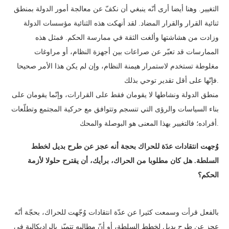
التغيير. وهنا أيضا أرى أنّه ينبغي أن نكفّ عن معالجة أمور الدولة بمنطق
ثنائية القرار والقرار المضاد. لقد أنهكت هذه الثنائية مؤسسات الدولة
وزادت من هشاشتها وألغت الثقة في ممارسة الحكم. فمثل هذه
الممارسات قد تعبّر عن صراعات بين أجهزة النظام، أو مراوغات
مغلوطة تستخدم لاستمرار هيمنة النظام، وإن لم يكن هذا الأمر صحيحا
فإنّها على أقل تقدير توحي بذلك.
منطق الدولة ونشاطها لا يقومان فقط على القرارات، وإنّما يقومان على
بناء السياسات والرؤى التي تنسجم وتتوافق مع حركية المجتمع وتطلّعات
أفراده؛ فالتغيير بهذا المعنى هو البوصلة والمحك.
وُجهت انتقادات عدَة للحراك بحجة أنه عجز عن طرح بديل لخطط
السلطة. هل كان مطلوبا من الحراك، برأيك، أن يقترح حلولا لأزمة
الحكم؟
بالفعل قرأت وسمعت كثيرا عن عدّة انتقادات وُجّهت للحراك، بحجّة أنّه
عجز عن طرح بديل لخطط السلطة، أو أنّ مطالبه تتميّز بالراديكالية في