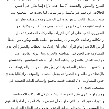
الطرح والتصوّر. والحقيقة أنّ مثل هذه الآراء إنّما تعبّر، في أحسن
الحالات، عن فهم غير مكتمل وغير شامل لما يحدث في المجتمع منذ
سنة بالضبط. فالحراك هو ثورة في الوعي، وهو ديناميكية تعبّر عن
قطيعة ذهنية مع كل ما يرمز للنظام. وفي مسألة الراديكالية، من
الضروري التأكيد على أن كل الثورات والحركات المجتمعية تحمل
راديكالية وقطيعة فكرية وممارساتية مع أنظمة بالية، ويكون من الخطأ
أو من التلاعب إيهام الرأي العام بأنّ راديكالية الخطاب والتصوّر؛ أي عدم
المساومة في الحق في المواطنة والحرية وبناء دولة القانون، هي
مرادفة للعنف والتطرّف. وعليه أعتقد أن اهتمام السياسيين والناشطين
والمثقفين بالمشاعر المجتمعية التي يعبّر عنها الحراك، والمرتبطة أصلا
بالإجحاف والظلم و « الحقرة »، يجعل الخطاب والموقف راديكاليا يتعدىّ
حدود المساومة، لأنّ القضية قضية مجتمع وإسقاط للذات الجمعية في
مستقبل يصنع الآن.
ومن زاوية أخرى تبيّن التجربة التاريخية أنّ كل الحركات الاجتماعية
والثورات عبر العالم، التي حاولت أن تفرض حلولا، لم يكن أمامها لتحقيق
هذا المسعى إلاّ استخدام منطق القوّة والعنف. وفي الحالة الجزائرية