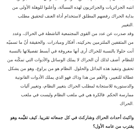
انتبه الجزائريات والجزائريون لهذه المسألة، وأعلنوا للوهلة الأولى من
بداية الحراك رفضهم المطلق لاستخدام أداة العنف لتحقيق مطلب
التغيير.
وقد صدرت عن عدد من القوى المجتمعية الناشطة في الحراك، وعدد
من المثقفين الملتزمين بحركيته، أفكار ومبادرات. والحقيقة أنّ ما تسميّه
أنت حلولا بالنسبة للحراك أرى أنها معروفة في أبسط تفصيلاتها بالنسبة
للنظام. أضف لذلك أن الحراك لا يملك الوسائل والأدوات التي تمكّنه من
تحقيق وتنفيذ هذه البدائل والحلول. النظام هو من يراوغ، وهو من يشكل
عطالة للتغيير، والأهم من هذا وذاك فهو الذي يملك الأدوات القانونية
والدستورية للاستجابة لمطلب الحراك بتغيير النظام، وتغيير آليات
ممارسة الحكم. فالكرة هي في ملعب النظام وليست في ملعب
الحراك.
واكبتَ أحداث الحراك وشاركتَ في كل جمعاته تقريبا. كيف تقيِّمه وهو
يقترب من عامه الأول؟