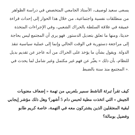
يسعى سعيد لوصيف، الأستاذ الجامعي المتخصص في دراسة الظواهر
من منطلقات نفسية واجتماعية، من خلال هذا الحوار إلى إحداث قراءة
عميقة في علاقة السلطة بالحراك الشعبي، وفي الإجراءات المتخذة
حديثا، ومنها ما تعلق بتعديل الدستور. فهو يرى أن المجتمع ليس بحاجة
إلى مراجعة دستورية في الوقت الحالي وإنما إلى عملية سياسية تنقذ
الدولة. ويقول بشأن ما يؤخذ على الحراك من أنه عاجز عن تقديم بديل
للنظام، بأن ذلك « يعبِّر عن فهم غير مكتمل وغير شامل لما يحدث في
المجتمع منذ سنة بالضبط ».
كيف تقرأ تبرئة الناشط سمير بلعربي من تهمة « إضعاف معنويات
الجيش » التي اتخذت مطية لحبس دام 5 أشهر؟ وهل ذلك مؤشر إيجابي
لبقية المعتقلين الذين يشتركون معه في التهمة، خاصة كريم طابو
وفضيل بومالة؟