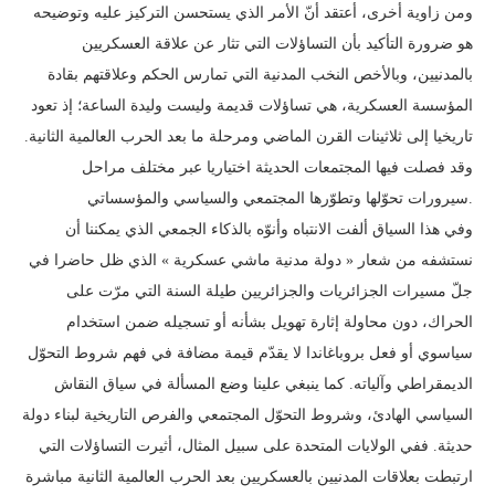
ومن زاوية أخرى، أعتقد أنّ الأمر الذي يستحسن التركيز عليه وتوضيحه
هو ضرورة التأكيد بأن التساؤلات التي تثار عن علاقة العسكريين
بالمدنيين، وبالأخص النخب المدنية التي تمارس الحكم وعلاقتهم بقادة
المؤسسة العسكرية، هي تساؤلات قديمة وليست وليدة الساعة؛ إذ تعود
تاريخيا إلى ثلاثينات القرن الماضي ومرحلة ما بعد الحرب العالمية الثانية.
وقد فصلت فيها المجتمعات الحديثة اختياريا عبر مختلف مراحل
سيرورات تحوّلها وتطوّرها المجتمعي والسياسي والمؤسساتي.
وفي هذا السياق ألفت الانتباه وأنوّه بالذكاء الجمعي الذي يمكننا أن
نستشفه من شعار « دولة مدنية ماشي عسكرية » الذي ظل حاضرا في
جلّ مسيرات الجزائريات والجزائريين طيلة السنة التي مرّت على
الحراك، دون محاولة إثارة تهويل بشأنه أو تسجيله ضمن استخدام
سياسوي أو فعل بروباغاندا لا يقدّم قيمة مضافة في فهم شروط التحوّل
الديمقراطي وآلياته. كما ينبغي علينا وضع المسألة في سياق النقاش
السياسي الهادئ، وشروط التحوّل المجتمعي والفرص التاريخية لبناء دولة
حديثة. ففي الولايات المتحدة على سبيل المثال، أثيرت التساؤلات التي
ارتبطت بعلاقات المدنيين بالعسكريين بعد الحرب العالمية الثانية مباشرة