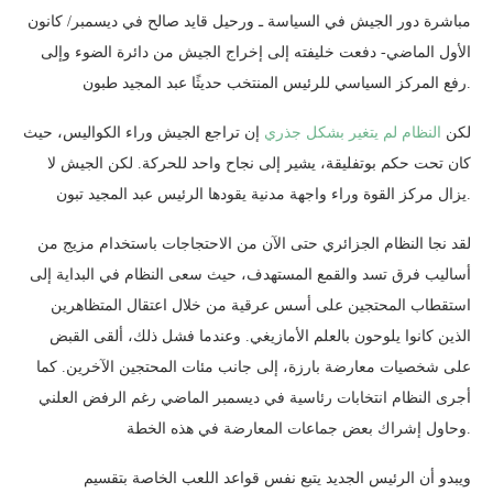
مباشرة دور الجيش في السياسة ـ ورحيل قايد صالح في ديسمبر/ كانون
الأول الماضي- دفعت خليفته إلى إخراج الجيش من دائرة الضوء وإلى
رفع المركز السياسي للرئيس المنتخب حديثًا عبد المجيد طبون.
لكن
النظام لم يتغير بشكل جذري
إن تراجع الجيش وراء الكواليس، حيث
كان تحت حكم بوتفليقة، يشير إلى نجاح واحد للحركة. لكن الجيش لا
يزال مركز القوة وراء واجهة مدنية يقودها الرئيس عبد المجيد تبون.
لقد نجا النظام الجزائري حتى الآن من الاحتجاجات باستخدام مزيج من
أساليب فرق تسد والقمع المستهدف، حيث سعى النظام في البداية إلى
استقطاب المحتجين على أسس عرقية من خلال اعتقال المتظاهرين
الذين كانوا يلوحون بالعلم الأمازيغي. وعندما فشل ذلك، ألقى القبض
على شخصيات معارضة بارزة، إلى جانب مئات المحتجين الآخرين. كما
أجرى النظام انتخابات رئاسية في ديسمبر الماضي رغم الرفض العلني
وحاول إشراك بعض جماعات المعارضة في هذه الخطة.
ويبدو أن الرئيس الجديد يتبع نفس قواعد اللعب الخاصة بتقسيم