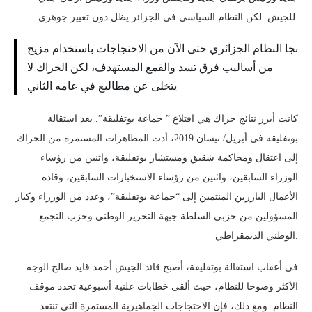
للجيش. لكن النظام السياسي في الجزائر يظل دون تغيير جوهري.
نجا النظام الجزائري حتى الآن من الاحتجاجات باستخدام مزيج
من أساليب فرق تسد والقمع المستهدف، لكن الحراك لا
يتخلى عن مطالبع في عامه الثاني
كانت أبرز نتائج حراك هي اقتلاع ” جماعة بوتفليقة”. بعد استقالة
بوتفليقة في أبريل/ نيسان 2019، أدت المظاهرات المستمرة من الحراك
إلى اعتقال ومحاكمة شقيق ومستشار بوتفليقة، واثنين من رؤساء
الوزراء السابقين، واثنين من رؤساء الاستخبارات السابقين، وقادة
الأعمال البارزين المنتمين إلى “جماعة بوتفليقة”، وعدد من الوزراء وكبار
المسؤولين من حزبي السلطة جبهة التحرير الوطني وحزب التجمع
الوطني الديمقراطي.
في أعقاب استقالة بوتفليقة، أصبح قائد الجيش أحمد قايد صالح الوجه
الأكثر وضوحا للنظام، حيث ألقى خطابات علنية أسبوعية تحدد موقف
النظام. ومع ذلك، فإن الاحتجاجات الجماهيرية المستمرة التي تنتقد