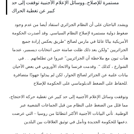
مستمرة للإصلاح..ووسائل الإعلام الأجنبية توقفت إلى حد
كبير عن تغطية الحراك
ويشدد الباحثان على أن النظام الجزائري استفاد أيضا من عدم وجود
ضغوط دولية مستمرة لإصلاح النظام السياسي. وقد أصدرت الحكومة
الأمريكية بيانًا عامًا في مارس لصالح “طريق يعكس إرادة جميع
الجزائريين “ولكن بعد ذلك ظلت صامتة حتى انتخابات ديسمبر، عندما
هنأت تبون مع ملاحظة أن الجزائريين” عبروا عن تطلعاتهم. . . في
الشوارع ، كذلك “. وقدمت فرنسا والاتحاد الأوروبي في بعض الأحيان
بيانات علنية عن الجزائر لصالح الحوار، لكن لم يبذلوا جهودًا متضافرة
للحفاظ على الضغط الدبلوماسي على الحكومة للإصلاح.
وتوقفت وسائل الإعلام الأجنبية إلى حد كبير عن تغطية حركة الاحتجاج،
مما قلل من الضغط على النظام من قبل الجماعات الشعبية عبر
الوطنية. تأتي البيانات الأجنبية الأكثر انتظامًا من روسيا – التي عرضت
دعمها للحكومة الجديدة وتأمل في توثيق العلاقات بين البلدين.