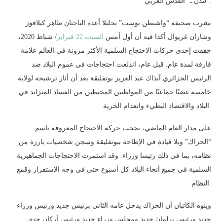
لندن ـ “القدس العربي”:
نشرت صحيفة “واشنطن بوست” تحليلا أعده الباحثان طاهر كيلافوز
وشاران غريوال أكدا فيه أن أول أمس
السبت 22 فبراير
/ شباط 2020،
حققت إحدى حركات الاحتجاج السلمية الأكثر مرونة في العالم علامة
فارقة لمدة عام. قبل عام، اندلعت احتجاجات في عموم البلاد ضد
الرئيس الجزائري آنذاك عبد العزيز بوتفليقة بعد أن أثار ترشيحه لولاية
خامسة غضبًا جماعيًا من المواطنين المحبطين من الفساد المتزايد في
البلاد والاقتصاد البطيء وانعدام الحرية.
على مدار العام الماضي، نجحت حركة الاحتجاج المعروفة باسم
“الحراك” وبلا قيادة في الإطاحة ببوتفليقة وسجن شخصيات بارزة من
نظامه، بما في ذلك رئيسا وزراء. وقد استمرت الاحتجاجات الجماهيرية
السلمية في جميع أنحاء البلاد كل أسبوع حتى في وجه الاستفزاز وقمع
النظام.
وينوه الكاتبان أن الحراك يدخل عامه الثاني برئيس جديد ورئيس وزراء
جديد ورئيس برلمان جديد ومجلس وزراء جديد ورئيس أركان جدي