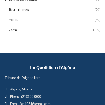
Revue de presse
(70)
Vidéos
(30)
Zoom
(150)
Le Quotidien d'Algérie
Tribune de l’Algérie libre
Algiers, Algeria
Phone: (213) 00 0000
Email: fcn1954@gmail.com