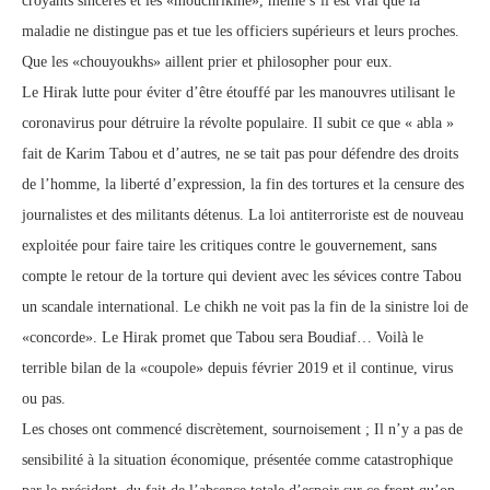
croyants sincères et les «mouchrikine», même s’il est vrai que la
maladie ne distingue pas et tue les officiers supérieurs et leurs proches.
Que les «chouyoukhs» aillent prier et philosopher pour eux.
Le Hirak lutte pour éviter d’être étouffé par les manouvres utilisant le
coronavirus pour détruire la révolte populaire. Il subit ce que « abla »
fait de Karim Tabou et d’autres, ne se tait pas pour défendre des droits
de l’homme, la liberté d’expression, la fin des tortures et la censure des
journalistes et des militants détenus. La loi antiterroriste est de nouveau
exploitée pour faire taire les critiques contre le gouvernement, sans
compte le retour de la torture qui devient avec les sévices contre Tabou
un scandale international. Le chikh ne voit pas la fin de la sinistre loi de
«concorde». Le Hirak promet que Tabou sera Boudiaf… Voilà le
terrible bilan de la «coupole» depuis février 2019 et il continue, virus
ou pas.
Les choses ont commencé discrètement, sournoisement ; Il n’y a pas de
sensibilité à la situation économique, présentée comme catastrophique