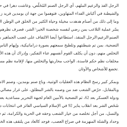
الرجل الفذ والزعيم الملهم، أي الرجل الصنم المُخَلّص، وعاشت دهرا في 
والشيطنة في أكباش الفداء المتهاوين، فتوهموا من جهة ان بومدين فريد ز
وما إلى ذلك من أصنام هدهدت مخيلة وحياة الكثير من الخلق في الوطن ا
يسّر عملية التلاعب بمن رضي لنفسه شخصنة الخير\ الشر، فصرف نظرهم 
الصنم\الزعيم\الرجل المنقذ، استطاعوا أيضا الالتفاف على غضب الجماهير
التضحية، بمن تم شيطنتهم وتلطيخ سمعتهم بصورة دراماتيكية، وإيهام ال
التخلص منهم، دون أن يكلف القوم أنفسهم عناء التفكير، وإدراك أن هذه الأص
مخلفات نظم حكم فاسدة، الواجب محاربتها والتخلص منها، لإقامة نظم مستد
تخضع للأشخاص والأوثان.
وبمكر كبير رسخ النظام هذه العقليات الوثنية، وباع صنم بومدين، وصنم الاشت
وبالمقابل، حرّض الشعب ضد من وصمه بالشر المطلق، على غرار مصالي ا
والنسل، من أجل تخلصه من خيار الشعب وحقه في الحرية والكرامة، ث
وحداد والشلة المنهزمة في صراع العصب، فوجد كالعاد من يلتقف هذه الخد