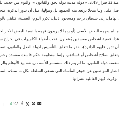
منذ 22 فبرار 2019، « دولة مدنية دولة لحق والقانون »، واليوم م
قبل قليل وثنا مبجلا يرتعد منه الجميع، بل ومؤلها، قبل أن تدور الدائرة، 
الهامل، إلى شيطان يرجم ومسجون ذليل، تكرر اليوم، العملية، فتلقي بالواسيني بين انياب المواطنين.
ما لم يفهمه البعض للأسف (أو ربما لا يريدون فهمه بالنسبة للبعض الآخر لح
غدا، قضية اشخاص مفسدين يُعتقلون، تحت أضواء الكاميرات في إخراج سين
أن تدور عليهم الدائرة)، بقدر ما تتعلق بالتأسيس لدولة العدل والقانون، 
يتعلق بصلاح أشخاص أو فسادهم، وإنما بمنظومة حكم فاسدة مفسدة وجب است
تضمنه دولة القانون، ما لم يتم ذلك ستستمر للأسف رياضة بيع الأوهام والز
انظار المواطنين عن جوهر المأساة التي تسعى السلطة بكل ما تملك، التملص م
توفرت فيهم القابلية لشرائها.
0