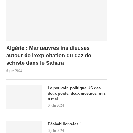
Algérie : Manœuvres insidieuses
autour de l’exploitation du gaz de
schiste dans le Sahara
6 juin 2024
Le pouvoir politique US des
deux poids, deux mesures, mis
à mal
6 juin 2024
Déshabillons-les !
6 juin 2024