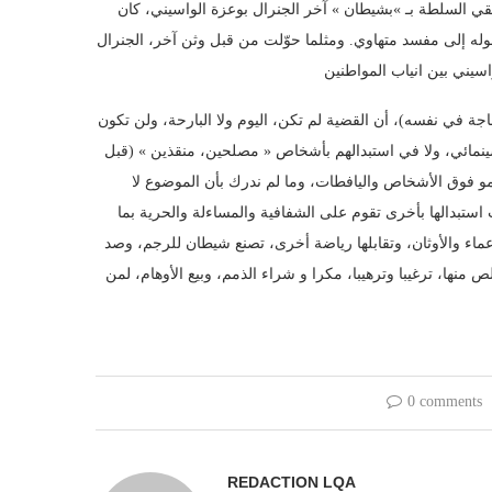
ن جديد، تلقي السلطة بـ »بشيطان » آخر الجنرال بوعزة الواسيني، كان
فتحوله إلى مفسد متهاوي. ومثلما حوّلت من قبل وثن آخر، الجنرال
اجة في نفسه)، أن القضية لم تكن، اليوم ولا البارحة، ولن تكون
مائي، ولا في استبدالهم بأشخاص « مصلحين، منقذين » (قبل
تسمو فوق الأشخاص واليافطات، وما لم ندرك بأن الموضوع لا
بدالها بأخرى تقوم على الشفافية والمساءلة والحرية بما
عماء والأوثان، وتقابلها رياضة أخرى، تصنع شيطان للرجم، وصد
نها، ترغيبا وترهيبا، مكرا و شراء الذمم، وبيع الأوهام، لمن
0 comments
REDACTION LQA