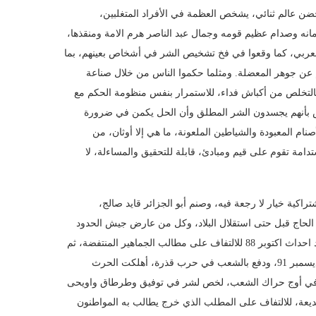
حضن عالم ثنائي، يشخص العظمة في الأفراد المتغلبين،
مانه وصدام عظيم قومه وجمال عبد الناصر هرم الامة ومنقذها،
لعربي، كما وقعوا في فخ تشخيص الشر في أشخاص بعينهم، بما
عن جوهر المعضلة. ومثلما حكموا الناس من خلال صناعة
 بالتخلص من أكباش فداء، للاستمرار بنفس منظومة الحكم مع
ناس بأنهم يجسدون الشر المطلق وأن الحل يكمن في ضرورة
نام المعبودة والشياطين الملعونة، ما هي إلا أوثان، من
امة تقوم على قيم ومبادئ، قابلة للتحقيق والمساءلة، لا
راكية خيار لا رجعة فيه، وصنم أبو الجزائر قايد صالج،
لحاج قبل حتى استقلال البلاد، وكل من عارض جيش الحدود
ودولة العسكر بعد 62، ثم التضحية بالأمين العام لجبهة التحرير مساعدية بعد احداث اكتوبر 88 للالتفاف على مطالب الجماهير المنتفضة، ثم
شَخَص الشر بعد انقلاب يناير 92 في الإسلام السياسي الفائز في انتخابات ديسمبر 91، ودفع بالشعب في حرب قذرة، أهلكت الحرث
م في أوج حراك الشعب، لخص لشر في توفيق وطرطاق واويحى
يعة، للالتفاف على المطلب الذي خرج يطالب به المواطنون