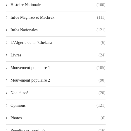
Histoire Nationale
(100)
Infos Maghreb et Machrek
(111)
Infos Nationales
(121)
L'Algérie de la "Chekara"
(6)
Livres
(24)
Mouvement populaire 1
(105)
Mouvement populaire 2
(90)
Non classé
(20)
Opinions
(121)
Photos
(6)
Révolte des opprimés
(16)