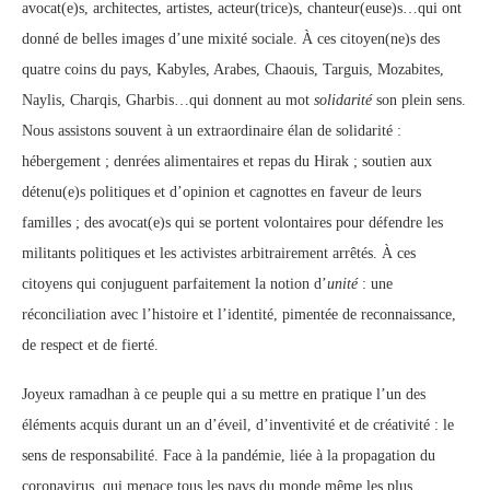
avocat(e)s, architectes, artistes, acteur(trice)s, chanteur(euse)s…qui ont
donné de belles images d’une mixité sociale. À ces citoyen(ne)s des
quatre coins du pays, Kabyles, Arabes, Chaouis, Targuis, Mozabites,
Naylis, Charqis, Gharbis…qui donnent au mot
solidarité
son plein sens.
Nous assistons souvent à un extraordinaire élan de solidarité :
hébergement ; denrées alimentaires et repas du Hirak ; soutien aux
détenu(e)s politiques et d’opinion et cagnottes en faveur de leurs
familles ; des avocat(e)s qui se portent volontaires pour défendre les
militants politiques et les activistes arbitrairement arrêtés. À ces
citoyens qui conjuguent parfaitement la notion d’
unité
: une
réconciliation avec l’histoire et l’identité, pimentée de reconnaissance,
de respect et de fierté.
Joyeux ramadhan à ce peuple qui a su mettre en pratique l’un des
éléments acquis durant un an d’éveil, d’inventivité et de créativité : le
sens de responsabilité. Face à la pandémie, liée à la propagation du
coronavirus, qui menace tous les pays du monde même les plus