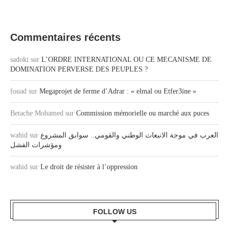
Commentaires récents
sadoki
sur
L’ORDRE INTERNATIONAL OU CE MECANISME DE
DOMINATION PERVERSE DES PEUPLES ?
fouad
sur
Megaprojet de ferme d’Adrar : « elmal ou Etfer3ine »
Betache Mohamed
sur
Commission mémorielle ou marché aux puces
wahid
sur
العرب في موجة الانبعاث الوطني والقومي.. سوابق المشروع
ومؤشرات الفشل
wahid
sur
Le droit de résister à l’oppression
FOLLOW US