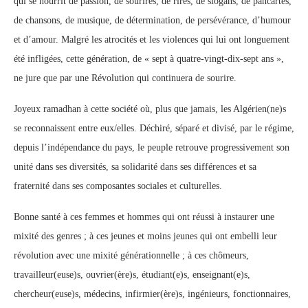
qui se nourrit de passion, de sourires, de rires, de slogans, de pancartes,
de chansons, de musique, de détermination, de persévérance, d’humour
et d’amour. Malgré les atrocités et les violences qui lui ont longuement
été infligées, cette génération, de « sept à quatre-vingt-dix-sept ans »,
ne jure que par une Révolution qui continuera de sourire.
Joyeux ramadhan à cette société où, plus que jamais, les Algérien(ne)s
se reconnaissent entre eux/elles. Déchiré, séparé et divisé, par le régime,
depuis l’indépendance du pays, le peuple retrouve progressivement son
unité dans ses diversités, sa solidarité dans ses différences et sa
fraternité dans ses composantes sociales et culturelles.
Bonne santé à ces femmes et hommes qui ont réussi à instaurer une
mixité des genres ; à ces jeunes et moins jeunes qui ont embelli leur
révolution avec une mixité générationnelle ; à ces chômeurs,
travailleur(euse)s, ouvrier(ère)s, étudiant(e)s, enseignant(e)s,
chercheur(euse)s, médecins, infirmier(ère)s, ingénieurs, fonctionnaires,