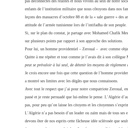
pas déconnectés des réalités et nous vivons au sein de notre soc
enfants de l’institution militaire que nous côtoyons dans nos fami
leçons des massacres d’octobre 88 et de la « sale guerre » des 
attitude de l’armée tunisienne lors de l’intifadha de son peuple.
Si, sur le plan du constat, je partage avec Mohamed Chafik Mesba
sur plusieurs points par rapport à son approche des solutions.
Pour lui, un homme providentiel – Zeroual – avec comme objectif
Quitte à me répéter et tout comme je l’avais dit à son collègue
peut se prévaloir à lui seul, de détenir les moyens de règlement 
Je crois encore une fois que cette question de l’homme providen
a montré ses limites avec les dégâts que nous connaissons.
Avec tout le respect que j’ai pour notre compatriote Zeroual, en 
passé et je reste persuadé que lui-même le pense. L’Algérie d
pas, pour peu qu’on laisse les citoyens et les citoyennes s’expr
L’Algérie n’a pas besoin d’un leader ou zaïm mais de tous ses en
devons ôter de nos esprits cette fâcheuse idée sclérosée que seul