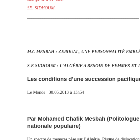
SE. SIDHOUM.
___________________________________________________
M.C MESBAH : ZEROUAL, UNE PERSONNALITÉ EMBLÉ
S.E SIDHOUM : L’ALGÉRIE A BESOIN DE FEMMES ET
Les conditions d’une succession pacifiqu
Le Monde | 30.05.2013 à 13h54
Par Mohamed Chafik Mesbah (Politologue, o
nationale populaire)
Un spectre de menaces pèse sur l’Algérie. Risque de dislocation 