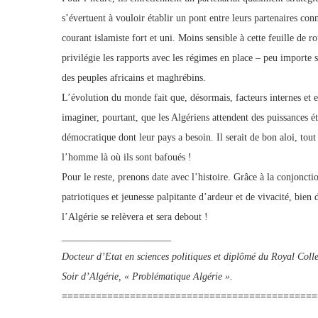
s’évertuent à vouloir établir un pont entre leurs partenaires co
courant islamiste fort et uni. Moins sensible à cette feuille de r
privilégie les rapports avec les régimes en place – peu importe s
des peuples africains et maghrébins.
L’évolution du monde fait que, désormais, facteurs internes et ex
imaginer, pourtant, que les Algériens attendent des puissances ét
démocratique dont leur pays a besoin. Il serait de bon aloi, tou
l’homme là où ils sont bafoués !
Pour le reste, prenons date avec l’histoire. Grâce à la conjoncti
patriotiques et jeunesse palpitante d’ardeur et de vivacité, bien
l’Algérie se relèvera et sera debout !
______________________
Docteur d’Etat en sciences politiques et diplômé du Royal Colle
Soir d’Algérie, « Problématique Algérie ».
=============================================