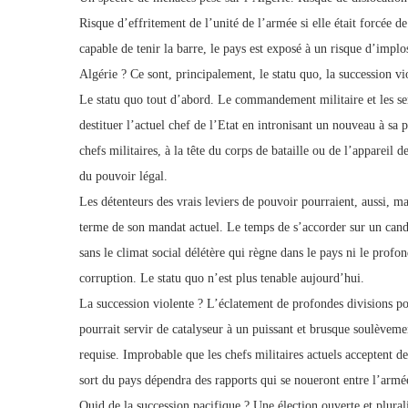
Risque d’effritement de l’unité de l’armée si elle était forcée 
capable de tenir la barre, le pays est exposé à un risque d’implo
Algérie ? Ce sont, principalement, le statu quo, la succession vi
Le statu quo tout d’abord. Le commandement militaire et les se
destituer l’actuel chef de l’Etat en intronisant un nouveau à sa 
chefs militaires, à la tête du corps de bataille ou de l’appareil d
du pouvoir légal.
Les détenteurs des vrais leviers de pouvoir pourraient, aussi, m
terme de son mandat actuel. Le temps de s’accorder sur un can
sans le climat social délétère qui règne dans le pays ni le profo
corruption. Le statu quo n’est plus tenable aujourd’hui.
La succession violente ? L’éclatement de profondes divisions po
pourrait servir de catalyseur à un puissant et brusque soulèvemen
requise. Improbable que les chefs militaires actuels acceptent de
sort du pays dépendra des rapports qui se noueront entre l’armée
Quid de la succession pacifique ? Une élection ouverte et plurali