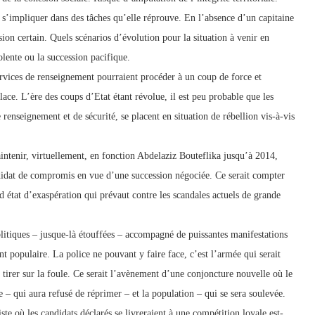
de s’impliquer dans des tâches qu’elle réprouve. En l’absence d’un capitaine
sion certain. Quels scénarios d’évolution pour la situation à venir en
olente ou la succession pacifique.
rvices de renseignement pourraient procéder à un coup de force et
place. L’ère des coups d’Etat étant révolue, il est peu probable que les
e renseignement et de sécurité, se placent en situation de rébellion vis-à-vis
aintenir, virtuellement, en fonction Abdelaziz Bouteflika jusqu’à 2014,
didat de compromis en vue d’une succession négociée. Ce serait compter
nd état d’exaspération qui prévaut contre les scandales actuels de grande
litiques – jusque-là étouffées – accompagné de puissantes manifestations
t populaire. La police ne pouvant y faire face, c’est l’armée qui serait
 tirer sur la foule. Ce serait l’avènement d’une conjoncture nouvelle où le
 – qui aura refusé de réprimer – et la population – qui se sera soulevée.
ste où les candidats déclarés se livreraient à une compétition loyale est-