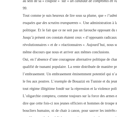
au sein de sa « coupole » sur «
un candidat de compromis en vu
99.
Tout comme je suis heureux de lire sous sa plume, que «
l’admi
truquées que des scrutins transparents
». Une administration à l
politique. Et le fait que ce ne soit pas un farouche opposant du
Jusqu’à présent ces constats étaient ceux « d’opposants radicaux 
révolutionnaires » et de « réactionnaires ». Aujourd’hui, nous s
même discours que nous et arriver aux mêmes conclusions.
Oui, en l’absence d’une courageuse alternative politique de chan
qualifié de tsunami populaire. La rente distribuée de manière pr
l’embrasement. Un embrasement éminemment potentiel qui n’att
le feu aux poutres. L’exemple de Bouazizi en Tunisie et du jeune
tout régime illégitime fondé sur la répression et la violence poli
L’oligarchie comptera, comme toujours sur la force des armes et
dire que cette fois-ci nos jeunes officiers et hommes de troupe n
boucliers humains, ni de chair à canon, pour sauver les intérê