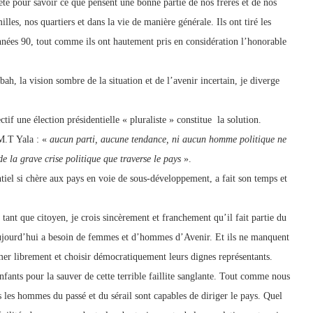
iété pour savoir ce que pensent une bonne partie de nos frères et de nos
lles, nos quartiers et dans la vie de manière générale. Ils ont tiré les
années 90, tout comme ils ont hautement pris en considération l’honorable
h, la vision sombre de la situation et de l’avenir incertain, je diverge
 une élection présidentielle « pluraliste » constitue la solution.
 M.T Yala : «
aucun parti, aucune tendance, ni aucun homme politique ne
de la grave crise politique que traverse le pays
».
tiel si chère aux pays en voie de sous-développement, a fait son temps et
tant que citoyen, je crois sincèrement et franchement qu’il fait partie du
’aujourd’hui a besoin de femmes et d’hommes d’Avenir. Et ils ne manquent
imer librement et choisir démocratiquement leurs dignes représentants.
fants pour la sauver de cette terrible faillite sanglante. Tout comme nous
s les hommes du passé et du sérail sont capables de diriger le pays. Quel