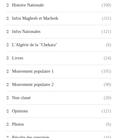
Histoire Nationale
(100)
Infos Maghreb et Machrek
(111)
Infos Nationales
(121)
L'Algérie de la "Chekara"
(6)
Livres
(24)
Mouvement populaire 1
(105)
Mouvement populaire 2
(90)
Non classé
(20)
Opinions
(121)
Photos
(6)
Révolte des opprimés
(16)