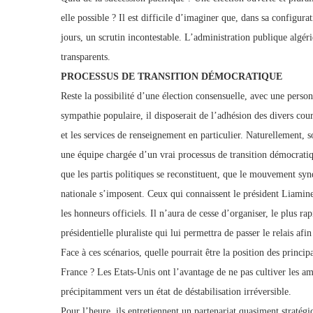
elle possible ? Il est difficile d’imaginer que, dans sa configura
jours, un scrutin incontestable. L’administration publique algéri
transparents.
PROCESSUS DE TRANSITION DÉMOCRATIQUE
Reste la possibilité d’une élection consensuelle, avec une perso
sympathie populaire, il disposerait de l’adhésion des divers cour
et les services de renseignement en particulier. Naturellement, 
une équipe chargée d’un vrai processus de transition démocratiqu
que les partis politiques se reconstituent, que le mouvement syn
nationale s’imposent. Ceux qui connaissent le président Liamine
les honneurs officiels. Il n’aura de cesse d’organiser, le plus ra
présidentielle pluraliste qui lui permettra de passer le relais af
Face à ces scénarios, quelle pourrait être la position des princip
France ? Les Etats-Unis ont l’avantage de ne pas cultiver les am
précipitamment vers un état de déstabilisation irréversible.
Pour l’heure, ils entretiennent un partenariat quasiment stratég