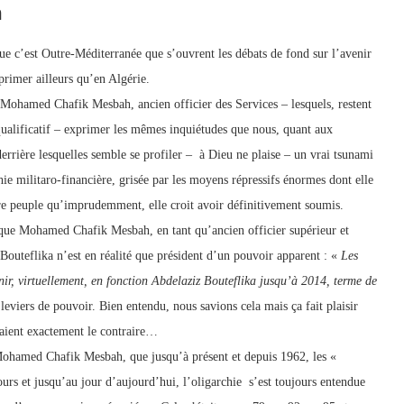
m
que c’est Outre-Méditerranée que s’ouvrent les débats de fond sur l’avenir
primer ailleurs qu’en Algérie.
 Mohamed Chafik Mesbah, ancien officier des Services – lesquels, restent
qualificatif – exprimer les mêmes inquiétudes que nous, quant aux
 derrière lesquelles semble se profiler – à Dieu ne plaise – un vrai tsunami
hie militaro-financière, grisée par les moyens répressifs énormes dont elle
pre peuple qu’imprudemment, elle croit avoir définitivement soumis.
er que Mohamed Chafik Mesbah, en tant qu’ancien officier supérieur et
Bouteflika n’est en réalité que président d’un pouvoir apparent : «
Les
enir, virtuellement, en fonction Abdelaziz Bouteflika jusqu’à 2014, terme de
s leviers de pouvoir. Bien entendu, nous savions cela mais ça fait plaisir
isaient exactement le contraire…
 Mohamed Chafik Mesbah, que jusqu’à présent et depuis 1962, les «
ours et jusqu’au jour d’aujourd’hui, l’oligarchie s’est toujours entendue