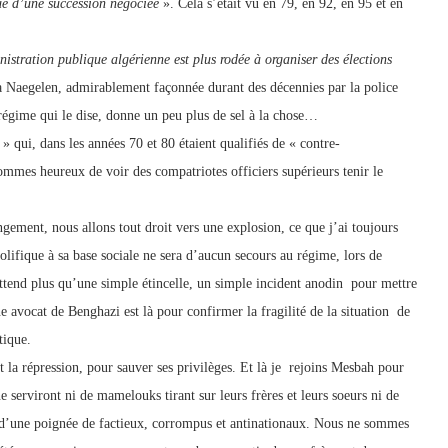
e d’une succession négociée
». Cela s’était vu en 79, en 92, en 95 et en
nistration publique algérienne est plus rodée à organiser des élections
a Naegelen, admirablement façonnée durant des décennies par la police
 régime qui le dise, donne un peu plus de sel à la chose…
» qui, dans les années 70 et 80 étaient qualifiés de « contre-
ommes heureux de voir des compatriotes officiers supérieurs tenir le
gement, nous allons tout droit vers une explosion, ce que j’ai toujours
olifique à sa base sociale ne sera d’aucun secours au régime, lors de
end plus qu’une simple étincelle, un simple incident anodin pour mettre
 avocat de Benghazi est là pour confirmer la fragilité de la situation de
tique.
 la répression, pour sauver ses privilèges. Et là je rejoins Mesbah pour
e serviront ni de mamelouks tirant sur leurs frères et leurs soeurs ni de
ts d’une poignée de factieux, corrompus et antinationaux. Nous ne sommes