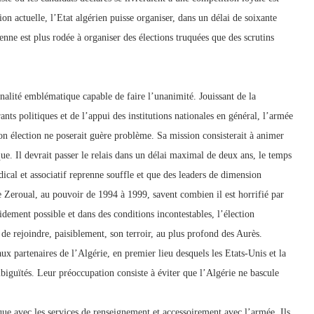
tion actuelle, l’Etat algérien puisse organiser, dans un délai de soixante
enne est plus rodée à organiser des élections truquées que des scrutins
nnalité emblématique capable de faire l’unanimité. Jouissant de la
ants politiques et de l’appui des institutions nationales en général, l’armée
son élection ne poserait guère problème. Sa mission consisterait à animer
e. Il devrait passer le relais dans un délai maximal de deux ans, le temps
dical et associatif reprenne souffle et que des leaders de dimension
 Zeroual, au pouvoir de 1994 à 1999, savent combien il est horrifié par
pidement possible et dans des conditions incontestables, l’élection
in de rejoindre, paisiblement, son terroir, au plus profond des Aurès.
aux partenaires de l’Algérie, en premier lieu desquels les Etats-Unis et la
biguïtés. Leur préoccupation consiste à éviter que l’Algérie ne bascule
ique avec les services de renseignement et accessoirement avec l’armée. Ils