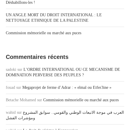
Déshabillons-les !
UN ANGLE MORT DU DROIT INTERNATIONAL : LE
NETTOYAGE ETHNIQUE DE LA PALESTINE
Commission mémorielle ou marché aux puces
Commentaires récents
sadoki
sur
L’ORDRE INTERNATIONAL OU CE MECANISME DE
DOMINATION PERVERSE DES PEUPLES ?
fouad
sur
Megaprojet de ferme d’Adrar : « elmal ou Etfer3ine »
Betache Mohamed
sur
Commission mémorielle ou marché aux puces
wahid
sur
العرب في موجة الانبعاث الوطني والقومي.. سوابق المشروع
ومؤشرات الفشل