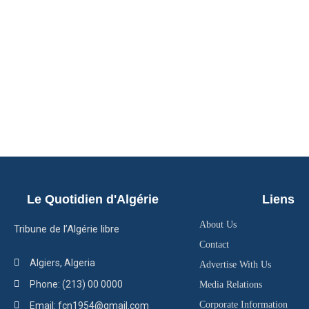
Le Quotidien d'Algérie
Liens
About Us
Tribune de l’Algérie libre
Contact
Algiers, Algeria
Advertise With Us
Phone: (213) 00 0000
Media Relations
Corporate Information
Email: fcn1954@gmail.com