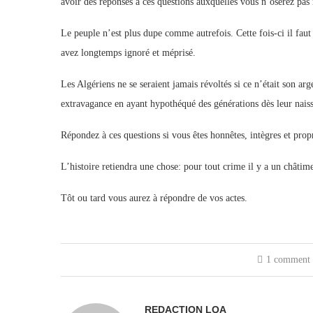
avoir des réponses à ces questions auxquelles vous n’oserez pas
Le peuple n’est plus dupe comme autrefois. Cette fois-ci il faut 
avez longtemps ignoré et méprisé.
Les Algériens ne se seraient jamais révoltés si ce n’était son arg
extravagance en ayant hypothéqué des générations dès leur naissa
Répondez à ces questions si vous êtes honnêtes, intègres et prop
L’histoire retiendra une chose: pour tout crime il y a un châtim
Tôt ou tard vous aurez à répondre de vos actes.
1 comment
REDACTION LQA