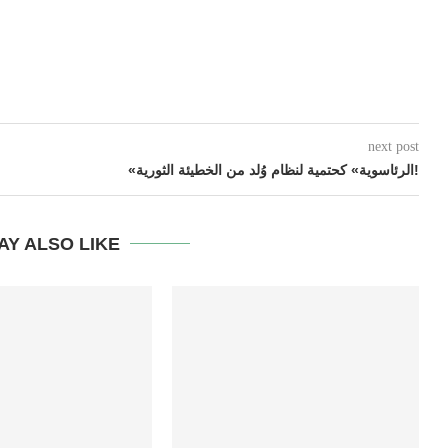
next post
«الرئاسوية» كحتمية لنظام وُلد من الخطيئة الثورية!
AY ALSO LIKE