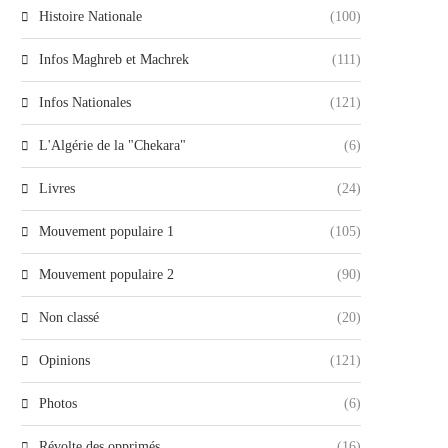
Histoire Nationale
(100)
Infos Maghreb et Machrek
(111)
Infos Nationales
(121)
L'Algérie de la "Chekara"
(6)
Livres
(24)
Mouvement populaire 1
(105)
Mouvement populaire 2
(90)
Non classé
(20)
Opinions
(121)
Photos
(6)
Révolte des opprimés
(16)