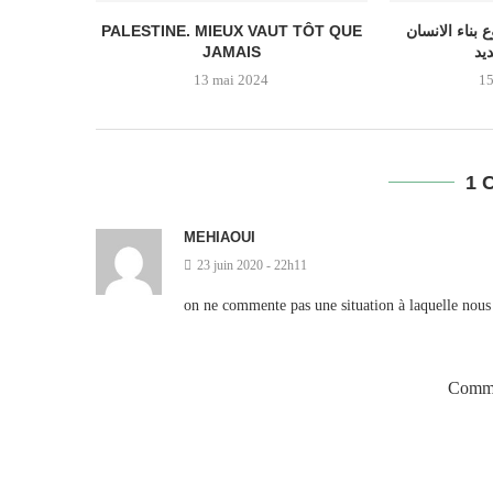
PALESTINE. MIEUX VAUT TÔT QUE
 بناء الانسان
JAMAIS
يد
13 mai 2024
15
1 
MEHIAOUI
23 juin 2020 - 22h11
on ne commente pas une situation à laquelle nous
Comme