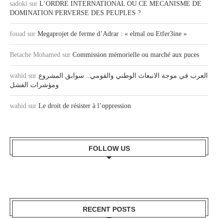
sadoki
sur
L’ORDRE INTERNATIONAL OU CE MECANISME DE
DOMINATION PERVERSE DES PEUPLES ?
fouad
sur
Megaprojet de ferme d’Adrar : « elmal ou Etfer3ine »
Betache Mohamed
sur
Commission mémorielle ou marché aux puces
wahid
sur
العرب في موجة الانبعاث الوطني والقومي.. سوابق المشروع
ومؤشرات الفشل
wahid
sur
Le droit de résister à l’oppression
FOLLOW US
RECENT POSTS