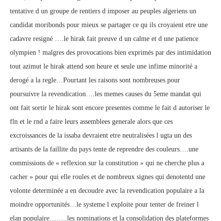
tentative d un groupe de rentiers d imposer au peuples algeriens un
candidat moribonds pour mieux se partager ce qu ils croyaient etre une
cadavre resigné ….le hirak fait preuve d un calme et d une patience
olympien ! malgres des provocations bien exprimés par des intimidation
tout azimut le hirak attend son heure et seule une infime minorité a
derogé a la regle…Pourtant les raisons sont nombreuses pour
poursuivre la revendication….les memes causes du 5eme mandat qui
ont fait sortir le hirak sont encore presentes comme le fait d autoriser le
fln et le rnd a faire leurs assemblees generale alors que ces
excroissances de la issaba devraient etre neutralisées l ugta un des
artisants de la faillite du pays tente de reprendre des couleurs….une
commissions de « reflexion sur la constitution » qui ne cherche plus a
cacher » pour qui elle roules et de nombreux signes qui denotentd une
volonte determinée a en decoudre avec la revendication populaire a la
moindre opportunités…le systeme l exploite pour tenter de freiner l
elan populaire……..les nominations et la consolidation des plateformes