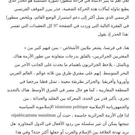
لعل أهم ما يثير الانتباه في قراءة سطورا للثورة السلمية هو الحذر الذي
يطبع تناوله لمآلات هذه الحركة الشعبية، حذر يبرر الموقف الفرنسي
الرسمي الذي يميل أكثر إلى دعم استمرار الوضع القائم، ويلخص سطورا
في الفقرة التالية التي وردت في الصفحة 97 كل التعقيدات التي تفسر
هذا الحذر إذ يقول:
» هنا، في فرنسا، يشعر ملايين الأشخاص – بمن فيهم كثير من
المغتربين الجزائريين- بالقلق بدرجات متفاوتة من تطور الأزمة هناك.
وبالمثل ، يلاحظ الجزائريون باهتمام ما يحدث على الجانب الآخر من
البحر المتوسط. إنهم على مفترق طرق بين ثلاثة عوالم ، العالم العربي
وأوروبا وأفريقيا. والجزائر بطريقة معينة ، تمثل قطبا مرجعيا في
المنطقة المغاربية ، كما هو حال مصر في الشرق الأوسط. هناك بالتحديد
تجري، بأكبر قدر من الحدة، المعركة بين التقليد والحداثة ، بين
الإسلاموية السياسية islamisme politique والجمهوريانية الإسلامية
républicanisme musulman لذا فإن الأزمة الجزائرية حاسمة ، حيث أن
نتيجتها يمكن أن تثير سلسلة من ردود الأفعال في الدول المجاورة. هل
نريد تهدئة العلاقة بين الإسلام والغرب أو جعلها أكثر حدة؟ وفي هذا