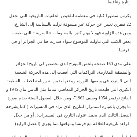
إثارة وتناقضا.
يكرس سطورا كتابه في معظمه لتلخيص الخلفيات التاريخية التي تجعل
22 فيفري تعبيرا عن حركة غير مسبوقة نزلت بالسياسة إلى الشارع،
ومن هذه الزاوية فهو لا يهتم كثيرا بالمعلومات « السرية » التي طبعت
بعض الكتب التي تناولت الموضوع سواء صدرت هنا في الجزائر أو في
فرنسا.
على مدى 160 صفحة يلخص المؤرخ الذي تخصص في تاريخ الجزائر
والمنطقة المغاربية، التراكمات التي أفضت إلى هذه الحركة الشعبية
التي لا يتردد في وصفها بالثورة، ويضعها ضمن » رزنامة لحظات القطيعة
الكبرى التي طبعت تاريخ الجزائر المعاصر، تماما مثل الثامن ماي 1945 و
الفاتح نوفمبر 1954 وصيف 1962″، ومن خلال الفصول الستة يقدم صورة
ما يجري باعتباره استمرارا للتاريخ الذي نراه في المسيرات ( كما يشرحه
الفصل الثالث الذي يحمل عنوان التاريخ في المسيرات)، أو من خلال
قراءة تاريخية للعلاقة مع فرنسا وموقفها مما يجري (الفصل الرابع).