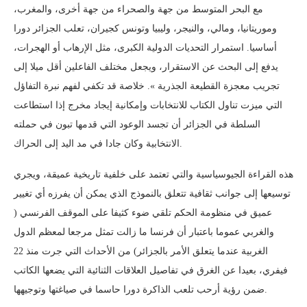
مع البحر المتوسط من جهة والصحراء من جهة أخرى، والمغرب،
وموريتانيا، ومالي، والنيجر، وليبيا وتونس كجيران، تعلب الجزائر دورا
أساسيا. استمرار التحديات الدولية الكبرى، مثل الإرهاب أو الهجرات،
يدفع إلى البحث عن الاستقرار، ويجعل مختلف الفاعلين أقل ميلا إلى
تجريب معجزة القطيعة الجذرية ». خلاصة قد تكفي لفهم نبرة التفاؤل
التي ميزت تناول الكتاب للانتخابات وإمكانية إيجاد مخرج إذا استطاعت
السلطة في الجزائر أن تجسد الوعود التي قدمها تبون في حملته
الانتخابية وكان جادا في مد اليد إلى الحراك.
هذه القراءة الجيوسياسية والتي تعتمد على خلفية تاريخية عميقة، ويجري
توسيعها إلى جوانب ثقافية تتعلق بالنموذج الذي يمكن أن يفرزه أي تغيير
عميق في منظومة الحكم تلقي ضوء كثيفا على الموقف الفرنسي (
والغربي عموما باعتبار أن فرنسا ما زالت تمثل مرجعا لمعظم الدول
الغربية عندما يتعلق الأمر بالجزائر) من الأحداث التي جرت منذ 22
فيفري، بعيدا عن الغرق في تفاصيل العلاقات الثنائية التي يضعها الكاتب
ضمن رؤية أرحب تلعب الذاكرة دورا حاسما في صياغتها وتوجيهها.