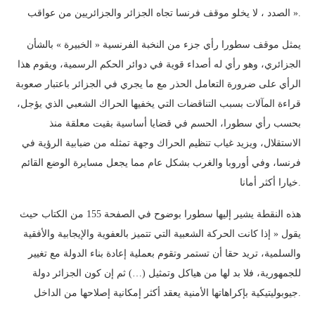
الصدد ، لا يخلو موقف فرنسا تجاه الجزائر والجزائريين من عواقب ».
يمثل موقف سطورا رأي جزء من النخبة الفرنسية « الخبيرة » بالشأن
الجزائري، وهو رأي له أصداء قوية في دوائر الحكم الرسمية، ويقوم هذا
الرأي على ضرورة التعامل الحذر مع ما يجري في الجزائر باعتبار صعوبة
قراءة المآلات بسبب التناقضات التي يخفيها الحراك الشعبي الذي يؤجل،
بحسب رأي سطورا، الحسم في قضايا أساسية بقيت معلقة منذ
الاستقلال، ويزيد غياب تنظيم الحراك وجهة تمثله من ضبابية الرؤية في
فرنسا، وفي أوروبا والغرب بشكل عام مما يجعل مسايرة الوضع القائم
خيارا أكثر أمانا.
هذه النقطة يشير إليها سطورا بوضوح في الصفحة 155 من الكتاب حيث
يقول « إذا كانت الحركة الشعبية التي تتميز بالعفوية والإيجابية والأفقية
والسلمية، تريد حقا أن تستمر وتقوم بعملية إعادة بناء الدولة مع تغيير
للجمهورية، فلا بد لها من هياكل وتمثيل (…) ثم إن كون الجزائر دولة
جيوبوليتيكية بإكراهاتها الأمنية يعقد أكثر إمكانية إصلاحها من الداخل.