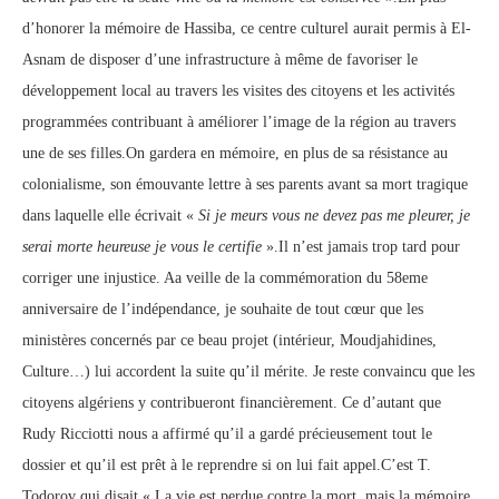
d’honorer la mémoire de Hassiba, ce centre culturel aurait permis à El-
Asnam de disposer d’une infrastructure à même de favoriser le
développement local au travers les visites des citoyens et les activités
programmées contribuant à améliorer l’image de la région au travers
une de ses filles.On gardera en mémoire, en plus de sa résistance au
colonialisme, son émouvante lettre à ses parents avant sa mort tragique
dans laquelle elle écrivait «
Si je meurs vous ne devez pas me pleurer, je
serai morte heureuse je vous le certifie
».Il n’est jamais trop tard pour
corriger une injustice. Aa veille de la commémoration du 58eme
anniversaire de l’indépendance, je souhaite de tout cœur que les
ministères concernés par ce beau projet (intérieur, Moudjahidines,
Culture…) lui accordent la suite qu’il mérite. Je reste convaincu que les
citoyens algériens y contribueront financièrement. Ce d’autant que
Rudy Ricciotti nous a affirmé qu’il a gardé précieusement tout le
dossier et qu’il est prêt à le reprendre si on lui fait appel.C’est T.
Todorov qui disait « La vie est perdue contre la mort, mais la mémoire