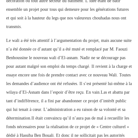
décoration ou tout autre secteur du bâtiment. L’idée étant de bâtir
ensemble un projet pour tous qui demeure pour les générations futures
et qui soit à la hauteur du legs que nos valeureux chouhadas nous ont
transmis.
Le wali a été très attentif à l’argumentation du projet, mais aucune suite
n’a été donnée ce d’autant qu’il a été muté et remplacé par M. Faouzi
Benhoussine le nouveau wali d’El-asnam. Nadir ne se décourage pas
pour autant malgré son emploi du temps chargé. Il revient à la charge et
essaye encore une fois de prendre contact avec ce nouveau Wali. Toutes
les demandes d’audience ont été refusées. Il s’est présenté lui-même à la
wilaya d’El-Asnam dans l’espoir d’être reçu. En vain.Las et abattu par
tant d’indifférence, il a fini par abandonner ce projet d’intérêt public
qui lui tenait à cœur. L’administration a eu raison de sa volonté et sa
détermination.Il était convaincu qu’il n’aura pas de mal à recueillir les
fonds nécessaires pour la réalisation de ce projet de « Centre culturel »
dédié à Hassiba Ben Bouali. Et donc il ne sollicitait pas les autorités