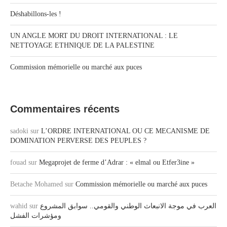
Déshabillons-les !
UN ANGLE MORT DU DROIT INTERNATIONAL : LE
NETTOYAGE ETHNIQUE DE LA PALESTINE
Commission mémorielle ou marché aux puces
Commentaires récents
sadoki
sur
L’ORDRE INTERNATIONAL OU CE MECANISME DE
DOMINATION PERVERSE DES PEUPLES ?
fouad
sur
Megaprojet de ferme d’Adrar : « elmal ou Etfer3ine »
Betache Mohamed
sur
Commission mémorielle ou marché aux puces
wahid
sur
العرب في موجة الانبعاث الوطني والقومي.. سوابق المشروع
ومؤشرات الفشل