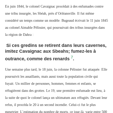
En juin 1844, le colonel Cavaignac procédait à des enfumades contre
une tribu insurgée, les Sbéah, près d’Orléansville. Il fut même
considéré un temps comme un modèle. Bugeaud écrivait le 11 juin 1845
au colonel Aimable Pélissier, qui poursuivait des tribus insurgées dans
la région de Dahra :
Si ces gredins se retirent dans leurs cavernes,
imitez Cavaignac aux Sbeahs; fumez-les à
7
outrance, comme des renards
.
Une semaine plus tard, le 18 juin, la colonne Pélissier fut attaquée. Elle
poursuivit les assaillants, mais aussi toute la population civile qui
fuyait. Un millier de personnes, hommes, femmes et enfants, se
réfugièrent dans des grottes. Le 19, une première enfumade eut lieu, à
la suite de quoi le colonel lança un ultimatum aux réfugiés. Devant leur
refus, il procéda le 20 à un second incendie. Celui-ci fut le plus
meurtrier. L’estimation du nombre de morts, ce jour-là, varie entre 500