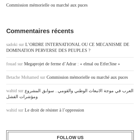
Commission mémorielle ou marché aux puces
Commentaires récents
sadoki
sur
L’ORDRE INTERNATIONAL OU CE MECANISME DE
DOMINATION PERVERSE DES PEUPLES ?
fouad
sur
Megaprojet de ferme d’Adrar : « elmal ou Etfer3ine »
Betache Mohamed
sur
Commission mémorielle ou marché aux puces
wahid
sur
العرب في موجة الانبعاث الوطني والقومي.. سوابق المشروع
ومؤشرات الفشل
wahid
sur
Le droit de résister à l’oppression
FOLLOW US