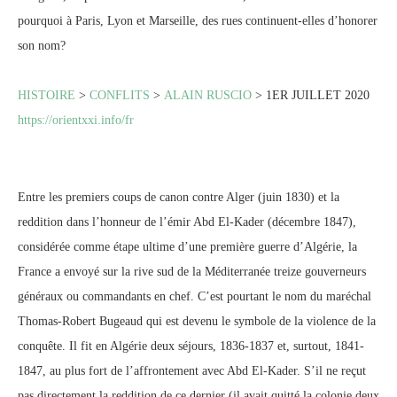
pourquoi à Paris, Lyon et Marseille, des rues continuent-elles d’honorer
son nom?
HISTOIRE
>
CONFLITS
>
ALAIN RUSCIO
> 1ER JUILLET 2020
https://orientxxi.info/fr
Entre les premiers coups de canon contre Alger (juin 1830) et la
reddition dans l’honneur de l’émir Abd El-Kader (décembre 1847),
considérée comme étape ultime d’une première guerre d’Algérie, la
France a envoyé sur la rive sud de la Méditerranée treize gouverneurs
généraux ou commandants en chef. C’est pourtant le nom du maréchal
Thomas-Robert Bugeaud qui est devenu le symbole de la violence de la
conquête. Il fit en Algérie deux séjours, 1836-1837 et, surtout, 1841-
1847, au plus fort de l’affrontement avec Abd El-Kader. S’il ne reçut
pas directement la reddition de ce dernier (il avait quitté la colonie deux