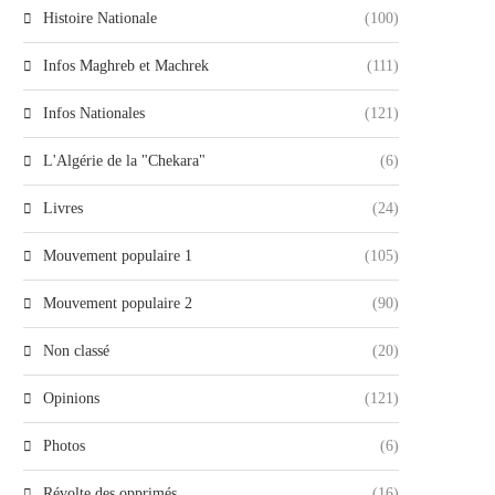
Histoire Nationale
(100)
Infos Maghreb et Machrek
(111)
Infos Nationales
(121)
L'Algérie de la "Chekara"
(6)
Livres
(24)
Mouvement populaire 1
(105)
Mouvement populaire 2
(90)
Non classé
(20)
Opinions
(121)
Photos
(6)
Révolte des opprimés
(16)