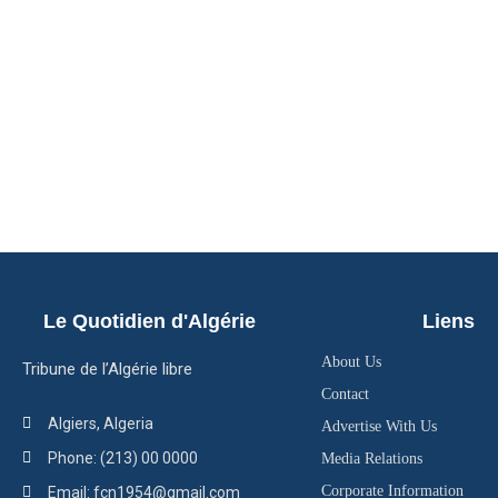
Le Quotidien d'Algérie
Liens
About Us
Tribune de l’Algérie libre
Contact
Algiers, Algeria
Advertise With Us
Phone: (213) 00 0000
Media Relations
Corporate Information
Email: fcn1954@gmail.com