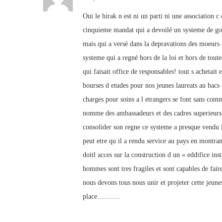
Oui le hirak n est ni un parti ni une association
cinquieme mandat qui a devoilé un systeme de gouv
mais qui a versé dans la depravations des moeurs e
systeme qui a regné hors de la loi et hors de toute
qui faisait office de responsables! tout s achetait 
bourses d etudes pour nos jeunes laureats au bacs e
charges pour soins a l etrangers se font sans com
nomme des ambassadeurs et des cadres superieurs 
consolider son regne ce systeme a presque vendu le 
peut etre qu il a rendu service au pays en montra
doitl acces sur la construction d un « eddifice in
hommes sont tres fragiles et sont capables de fair
nous devons tous nous unir et projeter cette jeun
place……….