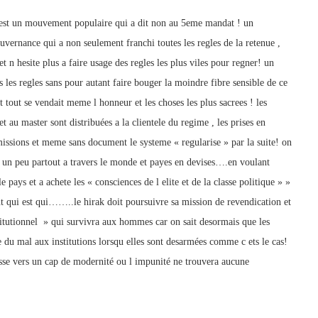
 c est un mouvement populaire qui a dit non au 5eme mandat ! un
ernance qui a non seulement franchi toutes les regles de la retenue ,
t n hesite plus a faire usage des regles les plus viles pour regner! un
s les regles sans pour autant faire bouger la moindre fibre sensible de ce
et tout se vendait meme l honneur et les choses les plus sacrees ! les
t au master sont distribuées a la clientele du regime , les prises en
missions et meme sans document le systeme « regularise » par la suite! on
un peu partout a travers le monde et payes en devises….en voulant
pays et a achete les « consciences de l elite et de la classe politique » »
nt qui est qui……..le hirak doit poursuivre sa mission de revendication et
stitutionnel » qui survivra aux hommes car on sait desormais que les
e du mal aux institutions lorsqu elles sont desarmées comme c ets le cas!
esse vers un cap de modernité ou l impunité ne trouvera aucune