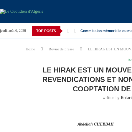
jeudi, août 6, 2026
TOP POSTS
Commission mémorielle ou ma
Home
Revue de presse
LE HIRAK EST UN MOUV
Re
LE HIRAK EST UN MOUV
REVENDICATIONS ET NON
COOPTATION DE 
written by
Redac
Abdellah CHEBBAH M