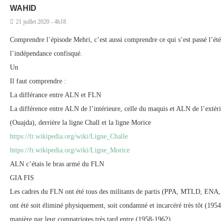
WAHID
21 juillet 2020 - 4h18
Comprendre l’épisode Mehri, c’est aussi comprendre ce qui s’est passé l’é
l’indépendance confisqué.
Un
Il faut comprendre :
La différance entre ALN et FLN
La différence entre ALN de l’intérieure, celle du maquis et ALN de l’extér
(Ouajda), derrière la ligne Chall et la ligne Morice
https://fr.wikipedia.org/wiki/Ligne_Challe
https://fr.wikipedia.org/wiki/Ligne_Morice
ALN c’étais le bras armé du FLN
GIA FIS
Les cadres du FLN ont été tous des militants de partis (PPA, MTLD, ENA,
ont été soit éliminé physiquement, soit condamné et incarcéré très tôt (19
manière par leur compatriotes très tard entre (1958-1962).