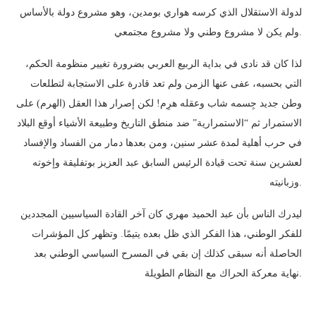
لدولة الاستقلال الذي كرسه هواري بومدين، وهو مشروع دولة بالأساس
ولم يكن لا مشروع وطني ولا مشروع مجتمعي.
لذا كان قد نادى في بداية الربيع العربي بضرورة تغيير منظومة الحكم،
التي بحسبه، عفى عنها الزمن ولم تعد قادرة على الاستجابة لتطلعات
وطن جديد جِسمه شاب وعقله هرِم! لكن إصرار هذا العقل (الهرم) على
الاستمرار ثم “الاستمرارية” ضد منطق التاريخ وطبيعة الأشياء أوقع البلاد
في حرب أهلية لمدة عشر سنين، ومن بعدها دمار من الفساد والإفساد
لعشرين سنة تحت قيادة الرئيس السابق عبد العزيز بوتفليقة وإخوته
وزبانيته.
ليدرك الناس بأن عبد الحميد مهري كان آخر القادة السياسيين المجددين
للفكر الوطني، هذا الفكر الذي ظل بعده يتيمًا. وتظهر كل المؤشرات
الحاصلة أنه سبقى كذلك إن بقي في المسرح السياسي الوطني بعد
نهاية معركة الحراك مع النظام الطويلة.