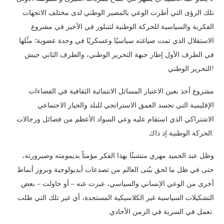
تلك الرؤى التي أطرت الوعي بالمصير الوطني لدى مختلف الاتجهات
الفكرية والسياسية للحركة الوطنية لتتبلور في الأخير في مشروع
الاستقلال الذي تمت صياغته سياسيًا وعسكريًا في وحدة عضوية؛ مثّلها
في الطرف الأول إطار جبهة التحرير الوطني، والطرف الثاني جيش
التحرير الوطني!
مشروع أخذ بعين الاعتبار المسائل الانتمائية الثقافية في الفضاءات
الإقليمية التي تجسد العمق الاستراتجي للبلد والخيار الاجتماعي
الاشتراكي الذي استقام عليه وعي السواد الأعظم من فصائل ورجالات
الحركة الوطنية إذ ذاك.
وظل عبد الحميد مهري متشبثًا بهذا الفكر مؤمناً بديمومته وصيرورته،
حتى في ظل ما لحق ببُنى العالم من تصدعات أيديولوجية وبروز أنماط
أخرى من الوعي الإنساني والسياسي، عبرت عنه – أو حاولت – بعض
التشكيلات السياسية غير الكلاسيكية المستجدة، أي غير تلك التي ظلت
تعمل في السرية في الزمن الأحادي.