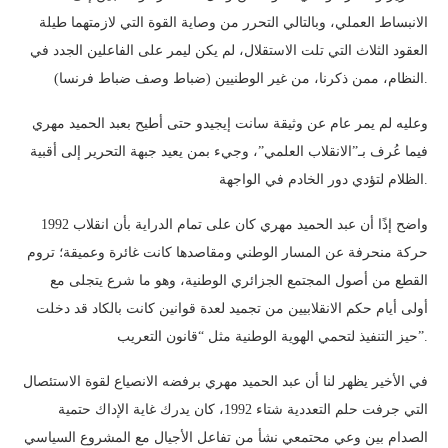
الانبساط العملي، وبالتالي التحرر من وصاية القوة التي لازمتهما طيلة
العقود الثلاث التي تلت الاستقلال، لم يكن ليمر على الفاعلين الجدد في
النظام، ممن ذكرنا، من غير الوطنيين (ضباط وصف ضباط فرنسا).
وعليه لم يمر عام عن وثيقة سانت إيجيدو حتى أطيح بعبد الحميد مهري
فيما عُرف بـ”الانقلاب العلمي”، وجيء بمن يعيد جبهة التحرير إلى أقبية
الظلام لتؤدي دور الخادم في الواجهة.
واضح إذًا أن عبد الحميد مهري كان على تمام الدراية بأن انقلاب 1992
حركة منحرفة عن المسار الوطني ومقاصدها كانت غائرة وعميقة؛ تروم
القطع من أصول المجتمع الجزائري الوطنية، وهو ما شرع يتجلى مع
أولى أيام حكم الانقلابيين من تجميد لعدة قوانين كانت بالكاد قد دخلت
حيز التنفيذ لتحمي الهوية الوطنية مثل “قانون التعريب”.
في الأخير يظهر لنا أن عبد الحميد مهري برفضه الانصياع لقوة الاستئصال
التي جرفت حلم التعددية شتاء 1992، كان يدرك غاية الإداك حتمية
الصدام بين وعي محتمعي نشأ من تفاعل الأجيال مع المشروع السياسي