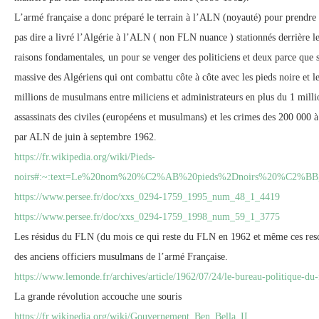
L’armé française a donc préparé le terrain à l’ALN (noyauté) pour prendre
pas dire a livré l’Algérie à l’ALN ( non FLN nuance ) stationnés derrière 
raisons fondamentales, un pour se venger des politiciens et deux parce que 
massive des Algériens qui ont combattu côte à côte avec les pieds noire et l
millions de musulmans entre miliciens et administrateurs en plus du 1 millio
assassinats des civiles (européens et musulmans) et les crimes des 200 000 
par ALN de juin à septembre 1962.
https://fr.wikipedia.org/wiki/Pieds-
noirs#:~:text=Le%20nom%20%C2%AB%20pieds%2Dnoirs%20%C2%BB
https://www.persee.fr/doc/xxs_0294-1759_1995_num_48_1_4419
https://www.persee.fr/doc/xxs_0294-1759_1998_num_59_1_3775
Les résidus du FLN (du mois ce qui reste du FLN en 1962 et même ces resca
des anciens officiers musulmans de l’armé Française.
https://www.lemonde.fr/archives/article/1962/07/24/le-bureau-politique-
La grande révolution accouche une souris
https://fr.wikipedia.org/wiki/Gouvernement_Ben_Bella_II