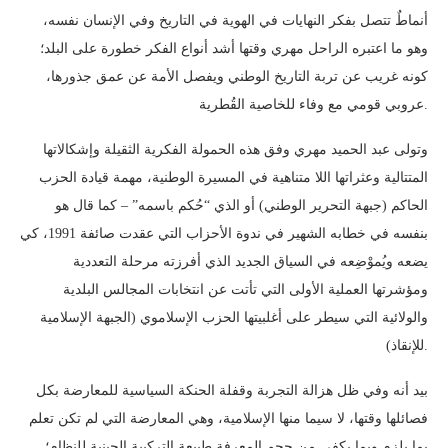
أنماطٌ تتصل بفكر النهايات في الهوية في التاريخ وفي الإنسان نفسه،
وهو ما اعتبره الراحل مهري وقتها أشد أنواع الفكر خطورة على البلد؛
كونه غريب عن تربة التاريخ الوطني ويفصل الأمة عن عمق جذورها،
عروبي قومي مع وفاء للخاصية القُطرية.
وتولى عبد الحميد مهري وفق هذه الحمولة الفكرية الثقيلة وإشكالاتها
المتتالية وعثراتها اللا متناهية في المسيرة الوطنية، مهمة قيادة الحزب
الحاكم (جبهة التحرير الوطني) أو الذي “حُكم باسمه” – كما قال هو
بنفسه في خطابه الشهير في ندوة الأحزاب التي عقدت صائفة 1991، كي
يضعه ويُموْضِعه في السياق الجديد الذي أفرزته مرحلة التعددية
ومؤشرتها العملية الأولى التي تأتت عن انتخابات المجالس البلدية
والولائية التي سيطر على أغلبيتها الحزب الإسلاموي (الجبهة الإسلامية
للإنقاذ).
بيد أنه وفي ظل هزالة التجربة وقفلة الحنكة السياسية للمعارضة بكل
فصائلها وقتها، لا سيما منها الإسلامية، وهي المعارضة التي لم تكن تعلم
بما يلزم وبما يكفي من حجم المعرفة طبيعة التركيبة الجينية للنظام؛