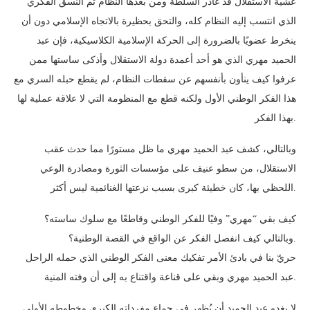
عشية الاستقلال قد غادر السلطة ومن بعدها النظام ثم النسق الفكري
الذي انتسب إليه النظام كله، والتحق بحظيرة بالاتجاه الإسلامي دون أن
ينخرط عضويًا بالضرورة إلى الحركة الإسلامية الكلاسيكية، فإن عبد
الحميد مهري الذي هو أحد أعمدة دولة الاستقلال وأذكى ساستها ممن
عرفوا كيف ينأون بأنفسهم عن سقطات النظام، لم يقطع حبله السري مع
هذا الفكر الوطني الأول ولكنه قطع مع المنظومة التي لا علاقة عملية لها
بهذا الفكر.
وبالتالي، كشف عبد الحميد مهري ما ظل مستورًا مما حدث عقب
الاستقلال، من سطو عنيف على مؤسسات الثورة ومصادرة الوعي
اللحظي بها، كان خطيئة كبرى بسبب نزعتها الغنائمية ليس أكثر.
كيف بقي “مهري” وفيًا للفكر الوطني وقاطعًا مع سلوك ساسته؟
وبالتالي كيف انفصل الفكر عن الواقع في القصة الوطنية؟.
حريّ بنا في بادئ الأمر تفكيك معنى الفكر الوطني الذي حمله الراحل
عبد الحميد مهري وبقي على قناعة واقتناع به إلى أن وفته المنية.
لا يغدو عبد الحميد أن يُظهر في جماع مفرداته الكبرى وخطوطه الأولى