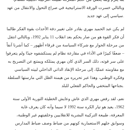
وبالتالي خسرت الورقة الاستراتيجية في صراع التحول والانتقال من عهد
سياسي إلى عهد جديد.
لم يكن عبد الحميد مهري بقادر على تغيير دفة الأحداث بقوة الفكر طالما
أن فكر القوة هو من صار يحكم بعد انقلاب 11 يناير 1992، وبالتالي انتقل
من مرحلة الحوار مع شركاء السياسة من فرقاء أظهور – كما أشرنا آنفاً
– ضعفًا كبيرًا في الأداء في مقارعة نظام لم يستكشفوه جيدًا ولم يتعرفوا
على سر قوته، ذلك السر الذي كان مهري يمتلكه ويمتنع عن التصريح به
مع مقاومته عمليًا، إلى مرحلة الإنقاذ الذاتي الداخلي لبيته السياسي
وفكره الوطني، وهذا عبر تحريره من هيمنة الظل التي مارستها السلطة
بجناحها المتخفي والحاكم الفعلي للبلد.
نعم، لقد رفض مهري الذي عاش وعايش الخطيئة الثورية الأولى سنة
1962، يعيد هو تيار الكره سنة 1992 لا سيما وأنه كان يعرف غاية
المعرفة، طبيعة التركيبة البشرية للانقلابيين وخلفيتهم غير الوطنية،
وسوابق جلهم الاستعمارية كونهم من ضباط وصف ضباط المدارس