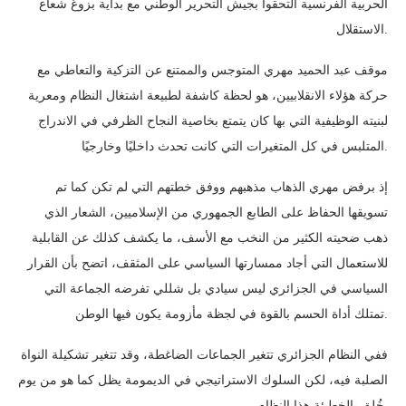
الحربية الفرنسية التحقوا بجيش التحرير الوطني مع بداية بزوغ شعاع
الاستقلال.
موقف عبد الحميد مهري المتوجس والممتنع عن التزكية والتعاطي مع
حركة هؤلاء الانقلابيين، هو لحظة كاشفة لطبيعة اشتغال النظام ومعرية
لبنيته الوظيفية التي بها كان يتمتع بخاصية النجاح الظرفي في الاندراج
المتلبس في كل المتغيرات التي كانت تحدث داخليًا وخارجيًا.
إذ برفض مهري الذهاب مذهبهم ووفق خطتهم التي لم تكن كما تم
تسويقها الحفاظ على الطابع الجمهوري من الإسلاميين، الشعار الذي
ذهب ضحيته الكثير من النخب مع الأسف، ما يكشف كذلك عن القابلية
للاستعمال التي أجاد ممسارتها السياسي على المثقف، اتضح بأن القرار
السياسي في الجزائري ليس سيادي بل شللي تفرضه الجماعة التي
تمتلك أداة الحسم بالقوة في لجظة مأزومة يكون فيها الوطن.
ففي النظام الجزائري تتغير الجماعات الضاغطة، وقد تتغير تشكيلة النواة
الصلبة فيه، لكن السلوك الاستراتيجي في الديمومة يظل كما هو من يوم
خُلق بالخطيئة هذا النظام.