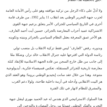
ولا أدلّ على ذكاء الرجل من تزكية مواقفه وهو على رأس الأمانة العامة
لحزب جبهة التحرير الوطني بعد انقلاب 11 يناير 1992، من طرف قامة
أخرى في التاريخ السياسي للجزائر، الأمر يتعلق بزعيم جبهة القوى
الاشتراكية عميد أحزاب المعارضة بالجزائر، حسين آيت أحمد العارف،
هو الأخر عمق المعرفة بعقل النظام السياسي بالجزائر وبنيته وتكوينه.
وبدوره، رفض “العارف” ليس فقط تزكية الانقلاب بل منصب تولي
رئاسة الدولة التي اقترحها عليه جنرال الانقلاب خالد نزار، وشكلا معًا
إلى جانب من ظل خارج السجن من قادة الجبهة الاسلامية للاإنقاذ كتلة
معارضة تاريخية للجزائر المستقلة، تعكس فسيفساء فكرية، أيديولوجية
متنوعة. وهذا من خلال عقد سانت إيجيديو الوطني بروما؛ وهو العقد الذي
هز البيت الانقلابي وأدخله في أزمة داخلية طاحنة، ولولا دعم الغرب
والمشرق للنظام لانهار في تلك الفترة.
هذا السلوك الاستراتيجي الذي هندس له عبد الحميد مهري لينقل جبهة
التحرير والفكر الوطني عمومًا من وحل المصادرة والتدجين إلى