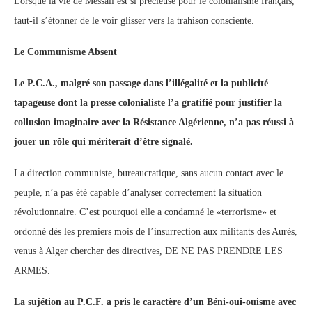
Lorsque la vie de Messali est si précieuse pour le colonialisme français,
faut-il s’étonner de le voir glisser vers la trahison consciente.
Le Communisme Absent
Le P.C.A., malgré son passage dans l’illégalité et la publicité
tapageuse dont la presse colonialiste l’a gratifié pour justifier la
collusion imaginaire avec la Résistance Algérienne, n’a pas réussi à
jouer un rôle qui mériterait d’être signalé.
La direction communiste, bureaucratique, sans aucun contact avec le
peuple, n’a pas été capable d’analyser correctement la situation
révolutionnaire. C’est pourquoi elle a condamné le «terrorisme» et
ordonné dès les premiers mois de l’insurrection aux militants des Aurès,
venus à Alger chercher des directives, DE NE PAS PRENDRE LES
ARMES.
La sujétion au P.C.F. a pris le caractère d’un Béni-oui-ouisme avec