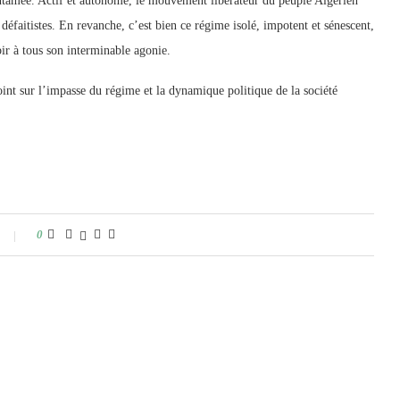
ntamée. Actif et autonome, le mouvement libérateur du peuple Algérien
défaitistes. En revanche, c’est bien ce régime isolé, impotent et sénescent,
ubir à tous son interminable agonie.
nt sur l’impasse du régime et la dynamique politique de la société
0