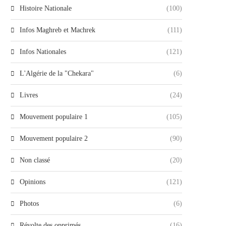
Histoire Nationale
(100)
Infos Maghreb et Machrek
(111)
Infos Nationales
(121)
L'Algérie de la "Chekara"
(6)
Livres
(24)
Mouvement populaire 1
(105)
Mouvement populaire 2
(90)
Non classé
(20)
Opinions
(121)
Photos
(6)
Révolte des opprimés
(16)