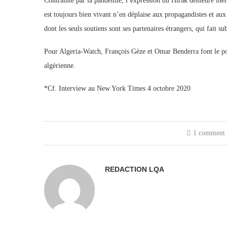
Contrainte par la pandémie, l’expression du Hirak demeure ine
est toujours bien vivant n’en déplaise aux propagandistes et aux 
dont les seuls soutiens sont ses partenaires étrangers, qui fait s
Pour Algeria-Watch, François Gèze et Omar Benderra font le poi
algérienne.
*Cf. Interview au New York Times 4 octobre 2020
1 comment
REDACTION LQA