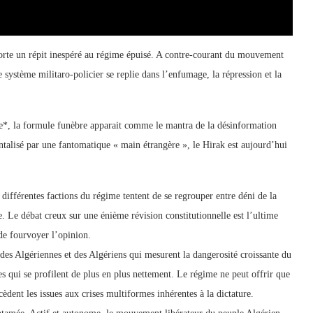
rte un répit inespéré au régime épuisé. A contre-courant du mouvement
e système militaro-policier se replie dans l’enfumage, la répression et la
ne*, la formule funèbre apparait comme le mantra de la désinformation
entalisé par une fantomatique « main étrangère », le Hirak est aujourd’hui
différentes factions du régime tentent de se regrouper entre déni de la
me. Le débat creux sur une énième révision constitutionnelle est l’ultime
 de fourvoyer l’opinion.
e des Algériennes et des Algériens qui mesurent la dangerosité croissante du
es qui se profilent de plus en plus nettement. Le régime ne peut offrir que
cèdent les issues aux crises multiformes inhérentes à la dictature.