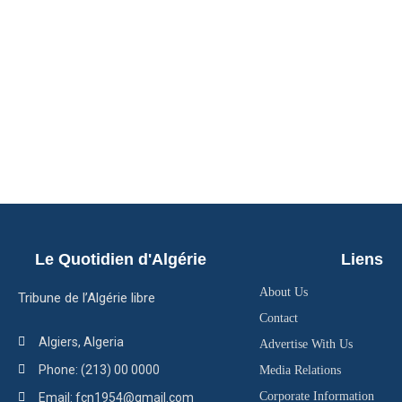
Le Quotidien d'Algérie
Liens
About Us
Tribune de l’Algérie libre
Contact
Algiers, Algeria
Advertise With Us
Phone: (213) 00 0000
Media Relations
Corporate Information
Email: fcn1954@gmail.com