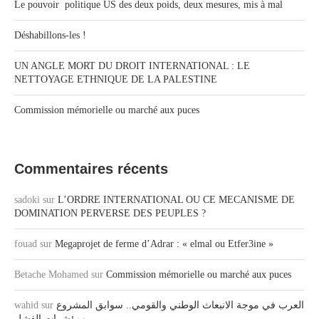
Le pouvoir politique US des deux poids, deux mesures, mis à mal
Déshabillons-les !
UN ANGLE MORT DU DROIT INTERNATIONAL : LE
NETTOYAGE ETHNIQUE DE LA PALESTINE
Commission mémorielle ou marché aux puces
Commentaires récents
sadoki
sur
L’ORDRE INTERNATIONAL OU CE MECANISME DE
DOMINATION PERVERSE DES PEUPLES ?
fouad
sur
Megaprojet de ferme d’Adrar : « elmal ou Etfer3ine »
Betache Mohamed
sur
Commission mémorielle ou marché aux puces
wahid
sur
العرب في موجة الانبعاث الوطني والقومي.. سوابق المشروع
ومؤشرات الفشل