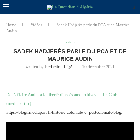
Home
Vidéos
Sadek Hadjérès parle du PCA et de Maurice
Audin
Vidéos
SADEK HADJÉRÈS PARLE DU PCA ET DE
MAURICE AUDIN
written by
Redaction LQA
10 décembre 2021
De l’affaire Audin à la liberté d’accès aux archives — Le Club
(mediapart.fr)
https://blogs.mediapart.fr/histoire-coloniale-et-postcoloniale/blog/