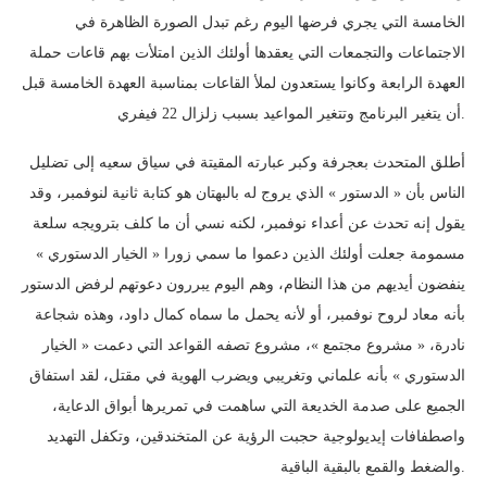
الخامسة التي يجري فرضها اليوم رغم تبدل الصورة الظاهرة في
الاجتماعات والتجمعات التي يعقدها أولئك الذين امتلأت بهم قاعات حملة
العهدة الرابعة وكانوا يستعدون لملأ القاعات بمناسبة العهدة الخامسة قبل
أن يتغير البرنامج وتتغير المواعيد بسبب زلزال 22 فيفري.
أطلق المتحدث بعجرفة وكبر عبارته المقيتة في سياق سعيه إلى تضليل
الناس بأن « الدستور » الذي يروج له بالبهتان هو كتابة ثانية لنوفمبر، وقد
يقول إنه تحدث عن أعداء نوفمبر، لكنه نسي أن ما كلف بترويجه سلعة
مسمومة جعلت أولئك الذين دعموا ما سمي زورا « الخيار الدستوري »
ينفضون أيديهم من هذا النظام، وهم اليوم يبررون دعوتهم لرفض الدستور
بأنه معاد لروح نوفمبر، أو لأنه يحمل ما سماه كمال داود، وهذه شجاعة
نادرة، « مشروع مجتمع »، مشروع تصفه القواعد التي دعمت « الخيار
الدستوري » بأنه علماني وتغريبي ويضرب الهوية في مقتل، لقد استفاق
الجميع على صدمة الخديعة التي ساهمت في تمريرها أبواق الدعاية،
واصطفافات إيديولوجية حجبت الرؤية عن المتخندقين، وتكفل التهديد
والضغط والقمع بالبقية الباقية.