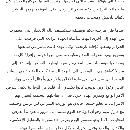
بحاجة إلى هؤلاء البشر » التي لوح بها الرئيس السابق لأركان الجيش بكل
ما حملته النبرة من وعيد يصدر عن رجل يمثل القوة بمفهومها الخشن
كقائد للجيش ومتحدث باسمه.
عندما نقرأ مرحلة حكم بوتفليقة سنكتشف حالة الانحدار التي استمرت
من عهدة إلى أخرى انتهت بمأساة العهدة الرابعة التي فرضت على
الجزائر وشعبها كإهانة تاريخية، وكل عهدة كانت تتميز عن سابقتها
بتسريع نهب مقدرات البلاد وتفكيك ما بقي من الدولة، وإفراغ كل ما
يوصف بالمؤسسات من المعنى، وتتفيه الوظيفة السامية بإسنادها إلى
من لا كفاءة لهم، وبالوصول إلى العهدة الرابعة كانت الوقاحة هي السلاح
الوحيد الذي بقي في أيدي قادة الأفلان والأرندي وأمثال أويحيى وولد
عباس وغول وبن يونس، كانوا يعتقدون أن قليلا من الوقاحة يكفي لفرض
الأمر الواقع وتمرير عهدة أخرى قبل أن تفاجئهم السلمية لينتهي بهم
الأمر إلى ما نعلم جميعا. خالدي هو الوريث الشرعي لبن يونس وخليفته،
مع فارق مهم وهو أن الوقاحة اليوم تستند إلى مرور بالقوة بدأ بفرض
انتخابات 12/12 وهو مستمر اليوم بفرض « دستور » بالتضليل الإعلامي،
والكذب، والقمع وقتل الحريات، وكل هذا ينسجم تماما مع العهدة