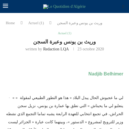
وريث بن يونس وعبرة السجن
Actuel (1)
Home
Actuel (1)
وريث بن يونس وعبرة السجن
written by
Redaction LQA
23 octobre 2020
Nadjib Belhimer
· « لي ما عجبوش الحال يبدل البلاد » هذا هو التطور الطبيعي لمقولة »
ينعلبو لي ما يحبناش » التي نطق بها عمارة بن يونس، نزيل سجن
الحراش، في تجمع انتخابي للعهدة الرابعة يشبه تماما التجمع الذي نشطه
وزير للترويج لمشروع « الدستور »، وبينهما كانت عبارة « الجزائر ليست