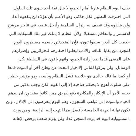
يقف اليوم النظام عاريا أمام الجميع لا ينال ثقة أحد سوى تلك الفلول
التي احترفت التطبيل لكل حاكم، وهو الأعلم بأن هؤلاء لن ينفعوه أبدا،
ولن ينقذوه وقد عصف به زلزال السلمية وأدخل عصبه في تناحر مرشح
للاستمرار والتفاقم مستقبلا. ولأن النظام لا يملك غير تلك الشبكات التي
خدمت كل الذين سبقوا تبون، فإن المتحدثين باسمه مضطرون اليوم
للتجرد من بقايا اللباقة والأدب ليعلنوا احتقارهم للجزائريين وإصرارهم
على المضي قدما ضد إرادة الجميع، وانهم باقون في السلطة بكل
الوسائل، ولن يتركوا للناس إلا خيار البحث عن وطن آخر أو الموت قمعا
أو كمدا.ما قاله خالدي هو خلاصة فشل النظام ويأسه، وهو مؤشر خطير
على سلوك أهوج لا يحتكم صاحبه إلا إلى القوة، لكن وجب تذكير من
يعنيه الأمر أن الإنكار والمكابرة دفع بفريق ممن كانوا يعتقدون ان بيدهم
الحياة والموت إلى غياهب السجون، وهم اليوم يتعرضون إلى الإذلال، ولن
تكون نهاية العهدة الخامسة بأفضل مما انتهت إليه الرابعة، ومن ورث
المسؤولية اليوم قد يرث السجن غدا، ولن يهزم شعب يرفض الإهانة.