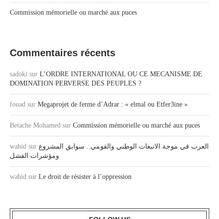
Commission mémorielle ou marché aux puces
Commentaires récents
sadoki
sur
L’ORDRE INTERNATIONAL OU CE MECANISME DE
DOMINATION PERVERSE DES PEUPLES ?
fouad
sur
Megaprojet de ferme d’Adrar : « elmal ou Etfer3ine »
Betache Mohamed
sur
Commission mémorielle ou marché aux puces
wahid
sur
العرب في موجة الانبعاث الوطني والقومي.. سوابق المشروع
ومؤشرات الفشل
wahid
sur
Le droit de résister à l’oppression