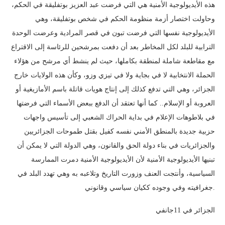
هذه الأيديولوجية الأمنية هي التي فرضت عبد العزيز بوتفليقة في الحكم،
وحاولت اختصار أزمة منظومة الحكم في شخص بوتفليقة، وهي
الأيديولوجية نفسها التي فرضت تبون في قصر المرادية وعرضت الوحدة
الترابية للبلد لكل المخاطر بعد أن دفعت بمرشحين للرئاسة إلى الاقتراع
مع مقاطعة شاملة لمنطقة بكاملها، حيث لم ينشط أي مرشح من هؤلاء
الحملة الانتخابية لا في بجاية ولا في تيزي وزو، وكأن هذه الولايات خارج
الجزائر، وهي التي تدفع كذلك إلى إنتاج هويات قاتلة باسم الأمازيغية أو
العروبة أو الإسلام.. كما أنها تعتقد أن الدفع ببعض الأسماء التي فرضتها
في بلاطوهات الإعلام في بداية الحراك الشعبي إلى تأسيس واجهات
حزبية جديدة بالمنطق الأمني نفسه كفيل بقتل طموحات الجزائريين
والجزائريات في بناء دولة الحق والقانون، وهي الدولة التي لا يمكن أن
تبنيها الأيديولوجية الأمنية لأن الأيديولوجية الأمنية دمرت الممارسة
السياسية، وأنتجت العنف وزورت التاريخ وتلاعبه به وهي تهدد البلد في
جغرافيته وفي وجوده ككيان سياسي وقانوني.
الجزائر في 11جانفي