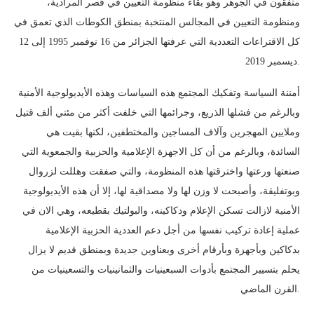
متفقون في الجوهر وهو بقاء منظومة التعيين في قصر المرادية،
ومنظومة التعيين في المجالس المنتخبة بمنطق الكوطات الذي تعمق في
كل الاقتراعات التعددية التي عرفتها الجزائر من 16 نوفمبر 1995 إلى 12
ديسمبر 2019.
أمننة السياسة وتفكيك المجتمع هذه السياسات وهذه الأيديولوجية الأمنية
وبالرغم من فشلها الذريع، وجرائمها التي خلفت أكثر من مئتي ألف قتيل
وملايين المهجرين وآلاف المساجين والمختطفين، لكنها بقيت هي
السائدة، وبالرغم من أن كل الاجهزة الإعلامية والحزبية والجمعوية التي
صنعتها ورعتها واخترقتها هذه المنظومة، والتي صفقت وهللت لزروال
وبوتفليقة، وأصبحت لا وزن لها ولا مصداقية لها، إلا أن هذه الأيديولوجية
الأمنية لازالت تسكن الإعلام ودكاكينه، والبولتيك بقطيعه، وهي الان في
عملية إعادة تركيب نفسها من أجل دعم العددية الحزبية الإعلامية
بدكاكين وبأجهزة وبأرقام أخرى وبعناوين جديدة وبمنطق قديم لا يزال
يحلم بتسيير المجتمع بأدوات السبعينيات والثمانينيات والتسعينيات من
القرن الماضي.