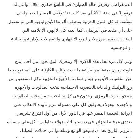
الديمقراطي وفرض حالة الطوارئ في التاسع فيفري 1992، والتي لم
ترفع إلا في سنة 2011 أي بعد 19 سنة! توقيف المسار الديمقراطي
صفّقت له كل القوى الحزبية بمختلف ألوانها الأيديولوجية التي لم تحصل
على أي مقعد في البرلمان، كما أيدته كل الأجهزة الإعلامية التي
استفادت بعدها من ملايير الريع الاشهاري والتسهيلات الإدارية والجبائية
واللوجستية.
وفي كل مرة تحل هذه الذكرى إلا ويتحرك المؤدلجون من أجل إنتاج
تلوث رمزي يمنعنا من قراءة ما حدث واثاره الكارثية على المجتمع بعيدا
عن الخلفيات الأيديولوجية وحسابات الأجهزة الحزبية وكل المنتفعين من
ريع البولتيك والدعاية.العنصرية الاجتماعية لنخب الصالونات والأجهزة
منتجو التلوث الرمزي يوجدون في كل « النخب » من نخب الصالونات
والأجهزة، وهؤلاء يحاولون كل على مستواه تبرير تأييده الانقلاب على
الإرادة الشعبية المعبر عنها في الدور الأول من أول اقتراع تشريعي
تعددي عرفته الجزائر في ديسمبر 91، وهؤلاء يحاولون ـ كل على مستواه
ـ تزوير التاريخ بعد أن شوهوا الواقع وساهموا في حملات التضليل