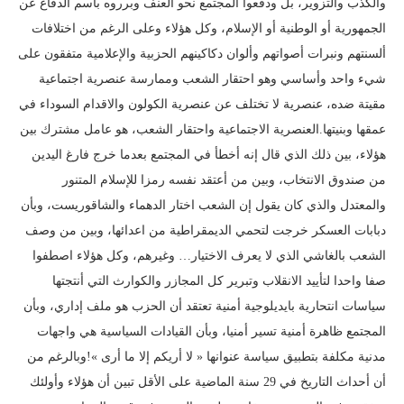
والكذب والتزوير، بل ودفعوا المجتمع نحو العنف وبرروه باسم الدفاع عن
الجمهورية أو الوطنية أو الإسلام، وكل هؤلاء وعلى الرغم من اختلافات
ألسنتهم ونبرات أصواتهم وألوان دكاكينهم الحزبية والإعلامية متفقون على
شيء واحد وأساسي وهو احتقار الشعب وممارسة عنصرية اجتماعية
مقيتة ضده، عنصرية لا تختلف عن عنصرية الكولون والاقدام السوداء في
عمقها وبنيتها.العنصرية الاجتماعية واحتقار الشعب، هو عامل مشترك بين
هؤلاء، بين ذلك الذي قال إنه أخطأ في المجتمع بعدما خرج فارغ اليدين
من صندوق الانتخاب، وبين من أعتقد نفسه رمزا للإسلام المتنور
والمعتدل والذي كان يقول إن الشعب اختار الدهماء والشاقوريست، وبأن
دبابات العسكر خرجت لتحمي الديمقراطية من اعدائها، وبين من وصف
الشعب بالغاشي الذي لا يعرف الاختيار… وغيرهم، وكل هؤلاء اصطفوا
صفا واحدا لتأييد الانقلاب وتبرير كل المجازر والكوارث التي أنتجتها
سياسات انتحارية بايديلوجية أمنية تعتقد أن الحزب هو ملف إداري، وبأن
المجتمع ظاهرة أمنية تسير أمنيا، وبأن القيادات السياسية هي واجهات
مدنية مكلفة بتطبيق سياسة عنوانها « لا أريكم إلا ما أرى »!وبالرغم من
أن أحداث التاريخ في 29 سنة الماضية على الأقل تبين أن هؤلاء وأولئك