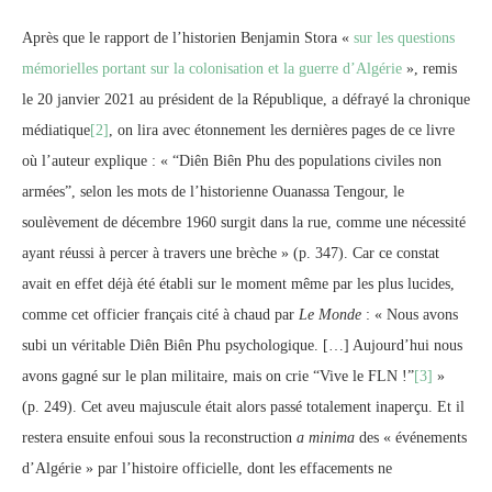
Après que le rapport de l’historien Benjamin Stora «
sur les questions
mémorielles portant sur la colonisation et la guerre d’Algérie
», remis
le 20 janvier 2021 au président de la République, a défrayé la chronique
médiatique
[2]
, on lira avec étonnement les dernières pages de ce livre
où l’auteur explique : « “Diên Biên Phu des populations civiles non
armées”, selon les mots de l’historienne Ouanassa Tengour, le
soulèvement de décembre 1960 surgit dans la rue, comme une nécessité
ayant réussi à percer à travers une brèche » (p. 347). Car ce constat
avait en effet déjà été établi sur le moment même par les plus lucides,
comme cet officier français cité à chaud par
Le Monde
: « Nous avons
subi un véritable Diên Biên Phu psychologique. […] Aujourd’hui nous
avons gagné sur le plan militaire, mais on crie “Vive le FLN !”
[3]
»
(p. 249). Cet aveu majuscule était alors passé totalement inaperçu. Et il
restera ensuite enfoui sous la reconstruction
a minima
des « événements
d’Algérie » par l’histoire officielle, dont les effacements ne