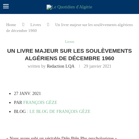
Home
Livres
Un livre majeur sur les soulèvements algériens
de décembre 1960
Livres
UN LIVRE MAJEUR SUR LES SOULÈVEMENTS
ALGÉRIENS DE DÉCEMBRE 1960
written by
Redaction LQA
29 janvier 2021
27 JANV. 2021
PAR
FRANÇOIS GÈZE
BLOG :
LE BLOG DE FRANÇOIS GÈZE
« Nous avons subi un véritable Diên Biên Phu psychologique »,