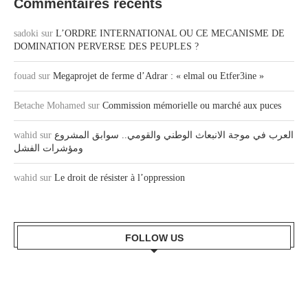
Commentaires récents
sadoki
sur
L’ORDRE INTERNATIONAL OU CE MECANISME DE
DOMINATION PERVERSE DES PEUPLES ?
fouad
sur
Megaprojet de ferme d’Adrar : « elmal ou Etfer3ine »
Betache Mohamed
sur
Commission mémorielle ou marché aux puces
wahid
sur
العرب في موجة الانبعاث الوطني والقومي.. سوابق المشروع
ومؤشرات الفشل
wahid
sur
Le droit de résister à l’oppression
FOLLOW US