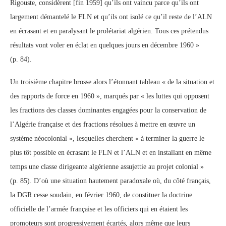
Rigouste, considèrent [fin 1959] qu’ils ont vaincu parce qu’ils ont
largement démantelé le FLN et qu’ils ont isolé ce qu’il reste de l’ALN
en écrasant et en paralysant le prolétariat algérien. Tous ces prétendus
résultats vont voler en éclat en quelques jours en décembre 1960 »
(p. 84).
Un troisième chapitre brosse alors l’étonnant tableau « de la situation et
des rapports de force en 1960 », marqués par « les luttes qui opposent
les fractions des classes dominantes engagées pour la conservation de
l’Algérie française et des fractions résolues à mettre en œuvre un
système néocolonial », lesquelles cherchent « à terminer la guerre le
plus tôt possible en écrasant le FLN et l’ALN et en installant en même
temps une classe dirigeante algérienne assujettie au projet colonial »
(p. 85). D’où une situation hautement paradoxale où, du côté français,
la DGR cesse soudain, en février 1960, de constituer la doctrine
officielle de l’armée française et les officiers qui en étaient les
promoteurs sont progressivement écartés, alors même que leurs