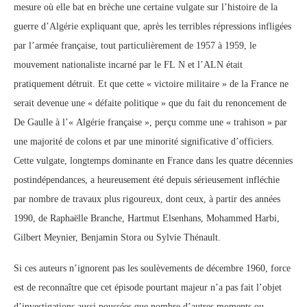
mesure où elle bat en brèche une certaine vulgate sur l’histoire de la
guerre d’Algérie expliquant que, après les terribles répressions infligées
par l’armée française, tout particulièrement de 1957 à 1959, le
mouvement nationaliste incarné par le FL N et l’ALN était
pratiquement détruit. Et que cette « victoire militaire » de la France ne
serait devenue une « défaite politique » que du fait du renoncement de
De Gaulle à l’« Algérie française », perçu comme une « trahison » par
une majorité de colons et par une minorité significative d’officiers.
Cette vulgate, longtemps dominante en France dans les quatre décennies
postindépendances, a heureusement été depuis sérieusement infléchie
par nombre de travaux plus rigoureux, dont ceux, à partir des années
1990, de Raphaëlle Branche, Hartmut Elsenhans, Mohammed Harbi,
Gilbert Meynier, Benjamin Stora ou Sylvie Thénault.
Si ces auteurs n’ignorent pas les soulèvements de décembre 1960, force
est de reconnaître que cet épisode pourtant majeur n’a pas fait l’objet
d’investigations aussi poussées que nombre d’autres moments ou