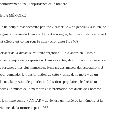
 définitivement une jurisprudence en la matière.
DE LA MÉMOIRE
 à un coup d’état orchestré par une « camarilla » de généraux à la tête de
 le général Reynaldo Bignone. Durant son règne, la junte militaire a ouvert
rement célèbre est connu sous le nom (acronyme) l’ESMA.
tants de la dictature militaire argentine. Il a d’abord été l’Ecole
 névralgique de la répression. Dans ce centre, des milliers d’opposants à
us barbares et les plus immondes. Pendant des années, des associations et
pour demander la transformation de cette « usine de la mort » en un
 sous la pression de grandes mobilisations populaires, le Président
trocités un musée de la mémoire et la promotion des droits de l’homme.
ue, le sinistre centre « ANTAR » deviendra un musée de la mémoire et la
ctimes de la torture depuis 1962.