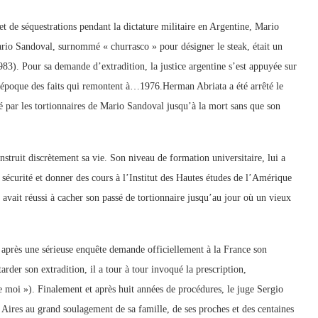
et de séquestrations pendant la dictature militaire en Argentine, Mario
rio Sandoval, surnommé « churrasco » pour désigner le steak, était un
983). Pour sa demande d’extradition, la justice argentine s’est appuyée sur
l’époque des faits qui remontent à…1976.Herman Abriata a été arrêté le
é par les tortionnaires de Mario Sandoval jusqu’à la mort sans que son
struit discrètement sa vie. Son niveau de formation universitaire, lui a
 sécurité et donner des cours à l’Institut des Hautes études de l’Amérique
avait réussi à cacher son passé de tortionnaire jusqu’au jour où un vieux
re après une sérieuse enquête demande officiellement à la France son
tarder son extradition, il a tour à tour invoqué la prescription,
moi »). Finalement et après huit années de procédures, le juge Sergio
s Aires au grand soulagement de sa famille, de ses proches et des centaines