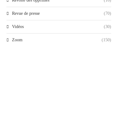
Révolte des opprimés
(16)
Revue de presse
(70)
Vidéos
(30)
Zoom
(150)