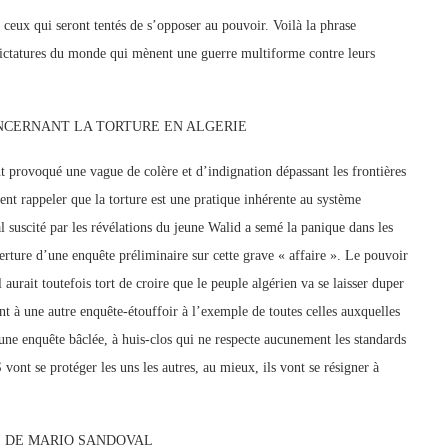
r ceux qui seront tentés de s’opposer au pouvoir. Voilà la phrase
s dictatures du monde qui mènent une guerre multiforme contre leurs
NCERNANT LA TORTURE EN ALGERIE
 provoqué une vague de colère et d’indignation dépassant les frontières
ent rappeler que la torture est une pratique inhérente au système
 suscité par les révélations du jeune Walid a semé la panique dans les
erture d’une enquête préliminaire sur cette grave « affaire ». Le pouvoir
 aurait toutefois tort de croire que le peuple algérien va se laisser duper
 à une autre enquête-étouffoir à l’exemple de toutes celles auxquelles
une enquête bâclée, à huis-clos qui ne respecte aucunement les standards
vont se protéger les uns les autres, au mieux, ils vont se résigner à
E DE MARIO SANDOVAL