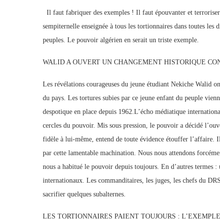
Il faut fabriquer des exemples ! Il faut épouvanter et terrorise
sempiternelle enseignée à tous les tortionnaires dans toutes le
peuples. Le pouvoir algérien en serait un triste exemple.
WALID A OUVERT UN CHANGEMENT HISTORIQUE CO
Les révélations courageuses du jeune étudiant Nekiche Walid ont
du pays. Les tortures subies par ce jeune enfant du peuple vienn
despotique en place depuis 1962.L’écho médiatique international
cercles du pouvoir. Mis sous pression, le pouvoir a décidé l’ouv
fidèle à lui-même, entend de toute évidence étouffer l’affaire. Il
par cette lamentable machination. Nous nous attendons forcément
nous a habitué le pouvoir depuis toujours. En d’autres termes : 
internationaux. Les commanditaires, les juges, les chefs du DRS 
sacrifier quelques subalternes.
LES TORTIONNAIRES PAIENT TOUJOURS : L’EXEMPL