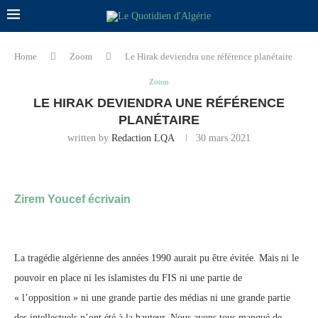
Home
Zoom
Le Hirak deviendra une référence planétaire
Zoom
LE HIRAK DEVIENDRA UNE RÉFÉRENCE
PLANÉTAIRE
written by
Redaction LQA
30 mars 2021
Zirem Youcef écrivain
La tragédie algérienne des années 1990 aurait pu être évitée. Mais ni le
pouvoir en place ni les islamistes du FIS ni une partie de
« l’opposition » ni une grande partie des médias ni une grande partie
des intellectuels n’ont été à la hauteur. Nous avons tous manqué de