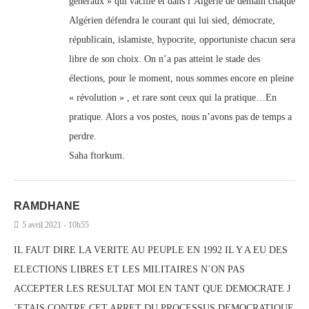
généraux » qui vacille et dans l’Algérie de demain chaque
Algérien défendra le courant qui lui sied, démocrate,
républicain, islamiste, hypocrite, opportuniste chacun sera
libre de son choix. On n’a pas atteint le stade des
élections, pour le moment, nous sommes encore en pleine
« révolution » , et rare sont ceux qui la pratique…En
pratique. Alors a vos postes, nous n’avons pas de temps a
perdre.
Saha ftorkum.
RAMDHANE
5 avril 2021 - 10h55
IL FAUT DIRE LA VERITE AU PEUPLE EN 1992 IL Y A EU DES
ELECTIONS LIBRES ET LES MILITAIRES N´ON PAS
ACCEPTER LES RESULTAT MOI EN TANT QUE DEMOCRATE J
´ETAIS CONTRE CET ARRET DU PROCESSUS DEMOCRATIQUE