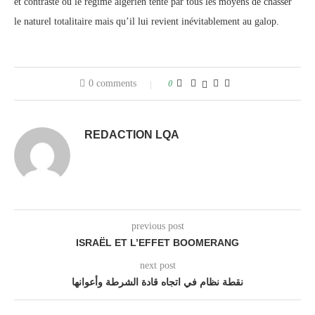
et contrasté où le régime algérien tente par tous les moyens de chasser
le naturel totalitaire mais qu’il lui revient inévitablement au galop.
0 comments
0
REDACTION LQA
previous post
ISRAËL ET L’EFFET BOOMERANG
next post
نقطة نظام في اتجاه قادة الشرطة وأعوانها