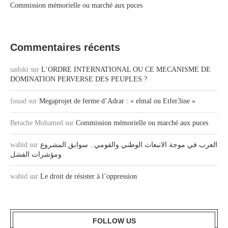
Commission mémorielle ou marché aux puces
Commentaires récents
sadoki
sur
L’ORDRE INTERNATIONAL OU CE MECANISME DE
DOMINATION PERVERSE DES PEUPLES ?
fouad
sur
Megaprojet de ferme d’Adrar : « elmal ou Etfer3ine »
Betache Mohamed
sur
Commission mémorielle ou marché aux puces
wahid
sur
العرب في موجة الانبعاث الوطني والقومي.. سوابق المشروع
ومؤشرات الفشل
wahid
sur
Le droit de résister à l’oppression
FOLLOW US