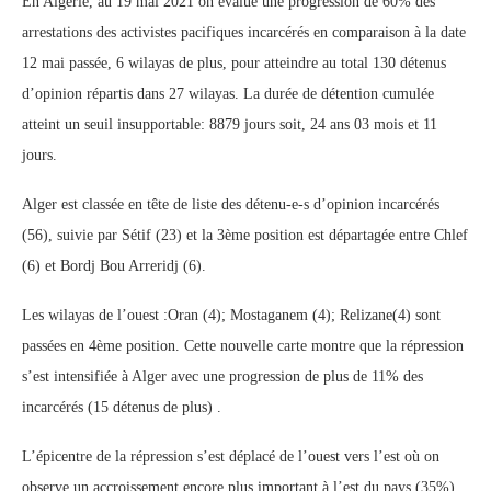
En Algérie, au 19 mai 2021 on évalue une progression de 60% des
arrestations des activistes pacifiques incarcérés en comparaison à la date
12 mai passée, 6 wilayas de plus, pour atteindre au total 130 détenus
d’opinion répartis dans 27 wilayas. La durée de détention cumulée
atteint un seuil insupportable: 8879 jours soit, 24 ans 03 mois et 11
jours.
Alger est classée en tête de liste des détenu-e-s d’opinion incarcérés
(56), suivie par Sétif (23) et la 3ème position est départagée entre Chlef
(6) et Bordj Bou Arreridj (6).
Les wilayas de l’ouest :Oran (4); Mostaganem (4); Relizane(4) sont
passées en 4ème position. Cette nouvelle carte montre que la répression
s’est intensifiée à Alger avec une progression de plus de 11% des
incarcérés (15 détenus de plus) .
L’épicentre de la répression s’est déplacé de l’ouest vers l’est où on
observe un accroissement encore plus important à l’est du pays (35%),