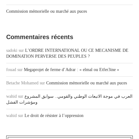
Commission mémorielle ou marché aux puces
Commentaires récents
sadoki
sur
L’ORDRE INTERNATIONAL OU CE MECANISME DE
DOMINATION PERVERSE DES PEUPLES ?
fouad
sur
Megaprojet de ferme d’Adrar : « elmal ou Etfer3ine »
Betache Mohamed
sur
Commission mémorielle ou marché aux puces
wahid
sur
العرب في موجة الانبعاث الوطني والقومي.. سوابق المشروع
ومؤشرات الفشل
wahid
sur
Le droit de résister à l’oppression