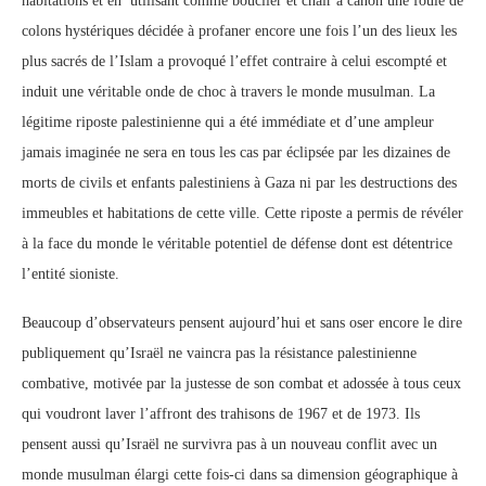
habitations et en utilisant comme bouclier et chair à canon une foule de
colons hystériques décidée à profaner encore une fois l’un des lieux les
plus sacrés de l’Islam a provoqué l’effet contraire à celui escompté et
induit une véritable onde de choc à travers le monde musulman. La
légitime riposte palestinienne qui a été immédiate et d’une ampleur
jamais imaginée ne sera en tous les cas par éclipsée par les dizaines de
morts de civils et enfants palestiniens à Gaza ni par les destructions des
immeubles et habitations de cette ville. Cette riposte a permis de révéler
à la face du monde le véritable potentiel de défense dont est détentrice
l’entité sioniste.
Beaucoup d’observateurs pensent aujourd’hui et sans oser encore le dire
publiquement qu’Israël ne vaincra pas la résistance palestinienne
combative, motivée par la justesse de son combat et adossée à tous ceux
qui voudront laver l’affront des trahisons de 1967 et de 1973. Ils
pensent aussi qu’Israël ne survivra pas à un nouveau conflit avec un
monde musulman élargi cette fois-ci dans sa dimension géographique à