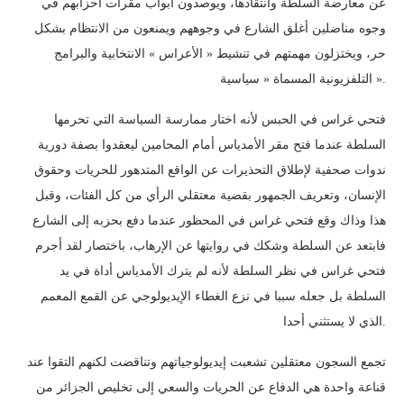
عن معارضة السلطة وانتقادها، ويوصدون أبواب مقرات أحزابهم في
وجوه مناضلين أغلق الشارع في وجوههم ويمنعون من الانتظام بشكل
حر، ويختزلون مهمتهم في تنشيط « الأعراس » الانتخابية والبرامج
التلفزيونية المسماة « سياسية ».
فتحي غراس في الحبس لأنه اختار ممارسة السياسة التي تحرمها
السلطة عندما فتح مقر الأمدياس أمام المحامين ليعقدوا بصفة دورية
ندوات صحفية لإطلاق التحذيرات عن الواقع المتدهور للحريات وحقوق
الإنسان، وتعريف الجمهور بقضية معتقلي الرأي من كل الفئات، وقبل
هذا وذاك وقع فتحي غراس في المحظور عندما دفع بحزبه إلى الشارع
فابتعد عن السلطة وشكك في روايتها عن الإرهاب، باختصار لقد أجرم
فتحي غراس في نظر السلطة لأنه لم يترك الأمدياس أداة في يد
السلطة بل جعله سببا في نزع الغطاء الإيديولوجي عن القمع المعمم
الذي لا يستثني أحدا.
تجمع السجون معتقلين تشعبت إيديولوجياتهم وتناقضت لكنهم التقوا عند
قناعة واحدة هي الدفاع عن الحريات والسعي إلى تخليص الجزائر من