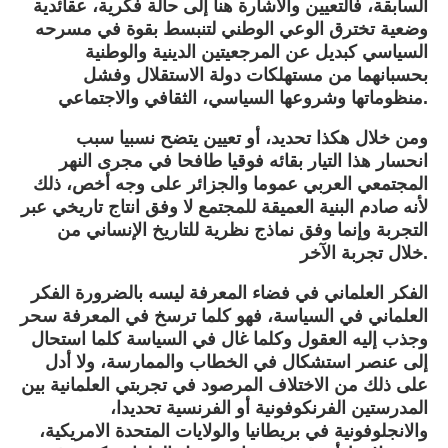
السابقة، فالتعيين والاشارة هنا إلى حالة فكرية، عقائدية
وضعية تخترق الوعي الوطني لتنبسط بقوة في مسرحه
السياسي كبديل عن المرجعيتين الدينية والوطنية
بحسبانهما من مستهلكات دولة الاستقلال وفشل
منظوماتها وشروعها السياسي، الثقافي والاجتماعي.
ومن خلال هكذا تحديد، أو تعيين يتضح نسبيا سبب
انحسار هذا التيار بقائه فوقيا طافحا في مجرى النهر
المجتمعي العربي عموما والجزائر على وجه أخص، ذلك
لأنه صادم البنية العميقة للمجتمع لا وفق انتاج تاريخي عبر
التجربة وإنما وفق نماذج نظرية للتاريخ الإنساني من
خلال تجربة الآخر.
الفكر العلماني في فضاء المعرفة ليسه بالضرورة الفكر
العلماني في السياسة، فهو كلما ترسخ في المعرفة سحر
وجذب إليه العقول وكلما غال في السياسة كلما استحال
إلى عنصر استشكال في الخطاب والممارسة، ولا أدل
على ذلك من الاختلاف المرصود في تجربتي العلمانية بين
المدرستين الفرنكوفونية أو الفرنسية تحديدا،
والانجلوفونية في بريطانيا والولايات المتحدة الامريكية،