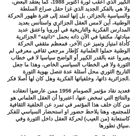
الكبير الذي أعقب ثورة أكتوبر 1988، كما يعتقد البعض،
ولا هي بالفكر الجديد الذي غزا حقل صراع السلطة
والسياسية بالجزائر، بل إنها لتمتد إلى فترة ظهور الحركة
الوطنية، أين لامس العقل الجزائري واستأنس بعديد
المدارس الفكرية والتاريخية في أوروبا واعتنق عديد
مبادئها، مكتفيا في الآن ذاته بحمل “ذاتيته” الجزائرية
كأداة امتياز وتميز عن الآخر، فمعظم مثقفي الحركة
الوطنية حملوا العلمانية كإطار مرجعي ثقافي معرفي لم
يعبروا عنه بالقدر الكبير أو الواضح سياسيا لا في خطاب
الثورة ولا في الخطاب السياسي الخاص، وهذا ما جعل
التاريخ الثوري محل أسئلة عدة تتصل بهوية الثورة
الجزائرية ذاتها، وخلفياتها الفكرية وهل كان لها أصلا فكر.
فعديد نقاد مؤتمر الصومام 1956 ممن عارضوا انعقاده
والنتائج التي تمخض عنها، اعتبروا أن العقل العلماني هو
من كان خلف هذا المؤتمر في تمرد عن الخلفية الثقافية
للمجتمع، وهنا يلاحظ حضور او استحضار السياسي للفكر
كاستعابة (من العيب) لحركة العقل داخل الثورة وفي
سياق تطورها.