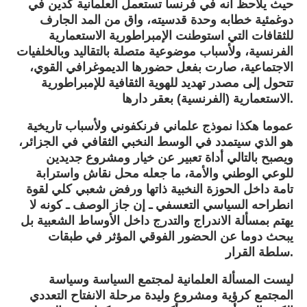
حيث يلاحظ أنه في فرنسا تستعمل العلمانية كدين في
دوغمئية خطابه وحدة قدسيته، واق من المد الجارف
للثقافات التي استوطنت الإمبراطورية الاستعمارية
الفرنسية، ولأسباب موضوعية متصلة بالتقاليد وبالخلفيات
الاجتماعية، صارت بفعل حضورها الديموغرافي القوي،
تتحول إلى مصدر تهديد للهوية الثقافية للإمبراطورية
الاستعمارية (الفرنسية) بعقر دارها.
عموما هكذا نموذج علماني فرنكفوني ولأسباب تاريخية
هو الذي سيتمدد في الوسط النخبي الثقافي في الجزائر،
ويصبح بالتالي أداة تعبير عن خيار ومشروع جديدين
للوعي الوطني والأمة، ما جعله محل نقاش واسترابة
تامة داخل الحوزة النخبية ذاتها ورفض شعبي كلي لقوة
انطراحه السياسي التعسفي ـ إن جاز الوصف ـ كونه لا
يهتم بمسألة الاندراج والتدرج داخل الأوساط الشعبية بل
يبحث دوما عن الحضور الفوقي المؤثر في طبقات
سلطة القرار.
ليست المسألة العلمانية لمجتمع السياسة وسياسة
المجتمع كرؤية ومشروع وليدة مرحلة الانفتاح التعددي