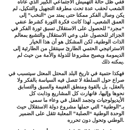
ففي ظل حالة التهميش الاجتماعي الكبير الذي عاناه
الشعب لحقب عدة تحت مطرقة التجهيل والتنكيل، لم
يكن وصال الفكر ممكنا حتى يمتد من “النخب” إلى
العمق الشعبي، لهذا كانت فكرة الثورة كشرط عنفي
“مجرد” للحصول على الاستقلال تسبق ثورة الفكر في
الجزائر للحصول على وعي الاستقلال والتشبع بمعالم
الذات الوطنية، لكن المشكل هو أن هذا الخيار
الاستراتيجي الحتمي الطارئ سينتقل من الطارئية إلى
الديمومة ويصبح مشروعا للدولة والأمة من حيث لم
يمكنه ذلك.
فهكذا حتمية في تاريخ البلد المحتل المعتل سيتسبب في
صراع حول السلطة لا تتصل فيه السياسة بالفكر ولا
بالعقل، بل بالقوة ومنطق الغنيمة والسبق والتسابق
نحوها وإليها، فانهارت كل المشاريع وذابت كل
الأيديولوجيات وتجمد العقل في وعاء ما سمي
بـ”الوطنية” التي حملها مشروع دولة الاستقلال حيث
الوحدة الوطنية “الصلبة” المعلبة تثقل على الضمير
الوطني وتحول دون تحرره.