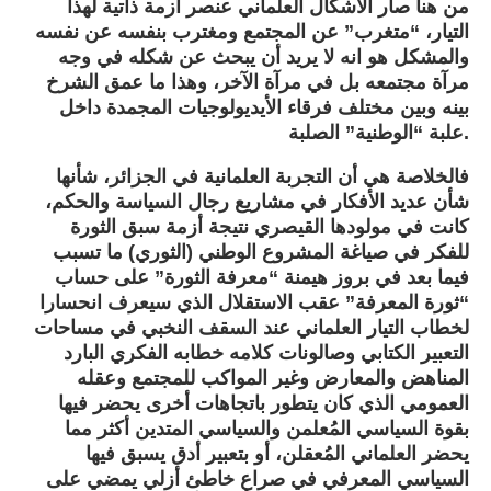
من هنا صار الاشكال العلماني عنصر أزمة ذاتية لهذا
التيار، “متغرب” عن المجتمع ومغترب بنفسه عن نفسه
والمشكل هو انه لا يريد أن يبحث عن شكله في وجه
مرآة مجتمعه بل في مرآة الآخر، وهذا ما عمق الشرخ
بينه وبين مختلف فرقاء الأيديولوجيات المجمدة داخل
علبة “الوطنية” الصلبة.
فالخلاصة هي أن التجربة العلمانية في الجزائر، شأنها
شأن عديد الأفكار في مشاريع رجال السياسة والحكم،
كانت في مولودها القيصري نتيجة أزمة سبق الثورة
للفكر في صياغة المشروع الوطني (الثوري) ما تسبب
فيما بعد في بروز هيمنة “معرفة الثورة” على حساب
“ثورة المعرفة” عقب الاستقلال الذي سيعرف انحسارا
لخطاب التيار العلماني عند السقف النخبي في مساحات
التعبير الكتابي وصالونات كلامه خطابه الفكري البارد
المناهض والمعارض وغير المواكب للمجتمع وعقله
العمومي الذي كان يتطور باتجاهات أخرى يحضر فيها
بقوة السياسي المُعلمن والسياسي المتدين أكثر مما
يحضر العلماني المُعقلن، أو بتعبير أدق يسبق فيها
السياسي المعرفي في صراع خاطئ أزلي يمضي على