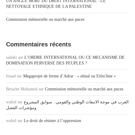
UN ANGLE MORT DU DROIT INTERNATIONAL : LE
NETTOYAGE ETHNIQUE DE LA PALESTINE
Commission mémorielle ou marché aux puces
Commentaires récents
sadoki
sur
L’ORDRE INTERNATIONAL OU CE MECANISME DE
DOMINATION PERVERSE DES PEUPLES ?
fouad
sur
Megaprojet de ferme d’Adrar : « elmal ou Etfer3ine »
Betache Mohamed
sur
Commission mémorielle ou marché aux puces
wahid
sur
العرب في موجة الانبعاث الوطني والقومي.. سوابق المشروع
ومؤشرات الفشل
wahid
sur
Le droit de résister à l’oppression