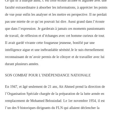
Ce qui m’a marqué aussi, c’est cette écoute affinée et aiguisée avec une
faculté extraordinaire à absorber les informations, à apprécier les points
de vue pour enfin les analyser et les mettre en perspective. Il ne perdait
pas une miette de ce qu’on pouvait lui dire. Aussi grand dans l’écoute
que dans l’expression. Je garderais à jamais ces moments passionnants
de travail, de réflexion et d’échanges avec cet homme curieux de tout.
Il avait gardé vivante cette fougueuse jeunesse, bonifié par une
intelligence aigue et une inébranlable sérénité.Je le suis éternellement
reconnaissant de m’avoir permis de le côtoyer et de travailler avec lui
durant plusieurs années.
SON COMBAT POUR L’INDÉPENDANCE NATIONALE
En 1947, et âgé seulement de 21 ans, Ait Ahmed prend la direction de
l’Organisation Spéciale chargée de la préparation de la lutte armée en
remplacement de Mohamed Belouizdad. Le 1er novembre 1954, il est
l’un des 9 historiques dirigeants du FLN qui allaient déclencher la