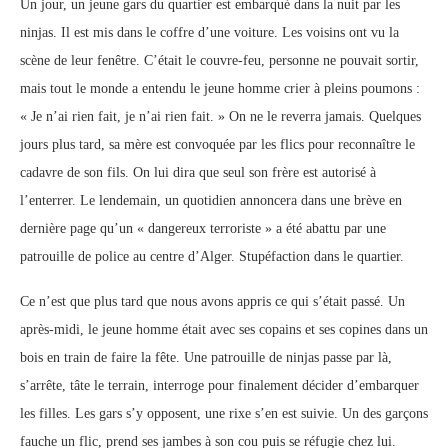
Un jour, un jeune gars du quartier est embarqué dans la nuit par les
ninjas. Il est mis dans le coffre d’une voiture. Les voisins ont vu la
scène de leur fenêtre. C’était le couvre-feu, personne ne pouvait sortir,
mais tout le monde a entendu le jeune homme crier à pleins poumons :
« Je n’ai rien fait, je n’ai rien fait. » On ne le reverra jamais. Quelques
jours plus tard, sa mère est convoquée par les flics pour reconnaître le
cadavre de son fils. On lui dira que seul son frère est autorisé à
l’enterrer. Le lendemain, un quotidien annoncera dans une brève en
dernière page qu’un « dangereux terroriste » a été abattu par une
patrouille de police au centre d’Alger. Stupéfaction dans le quartier.
Ce n’est que plus tard que nous avons appris ce qui s’était passé. Un
après-midi, le jeune homme était avec ses copains et ses copines dans un
bois en train de faire la fête. Une patrouille de ninjas passe par là,
s’arrête, tâte le terrain, interroge pour finalement décider d’embarquer
les filles. Les gars s’y opposent, une rixe s’en est suivie. Un des garçons
fauche un flic, prend ses jambes à son cou puis se réfugie chez lui.