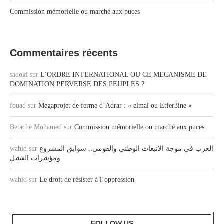
Commission mémorielle ou marché aux puces
Commentaires récents
sadoki
sur
L’ORDRE INTERNATIONAL OU CE MECANISME DE
DOMINATION PERVERSE DES PEUPLES ?
fouad
sur
Megaprojet de ferme d’Adrar : « elmal ou Etfer3ine »
Betache Mohamed
sur
Commission mémorielle ou marché aux puces
wahid
sur
العرب في موجة الانبعاث الوطني والقومي.. سوابق المشروع
ومؤشرات الفشل
wahid
sur
Le droit de résister à l’oppression
FOLLOW US