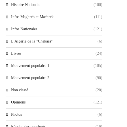
Histoire Nationale
(100)
Infos Maghreb et Machrek
(111)
Infos Nationales
(121)
L'Algérie de la "Chekara"
(6)
Livres
(24)
Mouvement populaire 1
(105)
Mouvement populaire 2
(90)
Non classé
(20)
Opinions
(121)
Photos
(6)
Révolte des opprimés
(16)