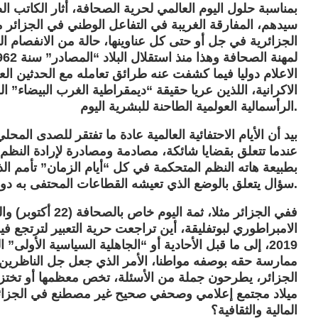
بمناسبة حلول اليوم العالمي لحرية الصحافة، أثار الكاتب 
سيدهم، المفارقة الغريبة في التفاعل الوطني في الجزائر
الجزائرية في جل أو حتى كل عناوينها، حالة من الانفصام ال
الاعلام دوليا فيما كشفت عنه طرائق تعامله مع الحدثين الع
الاكرانية، اللذين عريا حقيقة “ديمقراطية الغرب البيضاء” 
الرأسمالية العولمية الطاحنة للبشرية اليوم.
بيد أن الأيام الاحتفائية العالمية عادة ما تفتقر للصدى الم
عندما تتعلق بقضايا شائكة، مصادمة ومصادرة لإرادة النظم 
بطبيعة هاته النظم المتحكمة في كل “أيام الزمان” تأمم ال
سؤال يتعلق بالوضع الذي تعيشه القطاعات المحتفى به دوليا، والتي عادة ما تكون أوضاعها مزرية محليا.
ففي الجزائر مثلا، ث
2019، إلى ما قبل الأحادية أو “الجاهلية السياسية الأول
ممارسة حقه بوصفه مواطنا، الأمر الذي جعل جل الناظرين 
الجزائر، يطرحون جملة من الأسئلة، تخص معظمها أو تخ
ميلاد مجتمع إعلامي وصحفي صحيح غير مصطنع في الجزائر
المالية والثقافية؟