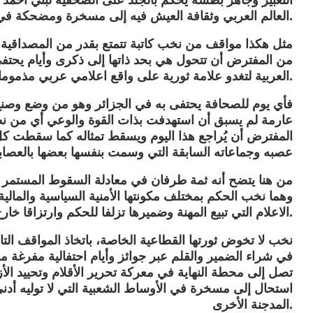
التعبير وجاهز بطشه يحكم بالجلد على الصحفية لبني أحمد 
العالم العربي وثقافة العيش فيه إلى مسخرة ومضحكة في العالم بأسره.
مثل هكذا مواقف من نخب كاتبة تتمتع بقدر من المصداقية في
من المفترض أن تتحول هي بحد ذاتها إلى ذكرى وأيام يحتف
العربية لتغدو علامة ثورية على واقع اعلامي عربي مذموما مدحورا في ضمير ووعي مجتمعاته.
فأي يوم للصحافة يحتفى به في الجزائر وهو من وضع وصنع
عارمة لم يسبق أن استهدفت بذات القوة والوعي أي من نظ
المفترض أن يُراجع هذا اليوم ويسقط تمثاله كما سقطت كل
عصبه وجماعاته السابقة التي وسمت بنفسها بعضها بالعصاب
من هنا يتضح أنه ثمة طرفان في معادلة السقوط المستمر للم
وهما نخب الحكم بمختلف مكونتها الأمنية السياسية والمالية
الاعلام التي تبيع المهنة وضميرها تزلفا للحكم وارتزاقا خارج مشروعيات القانون والدين معا.
نخب لا تخوض ثورتها القطاعية الخاصة، باتخاذ المواقف التا
في شراء الضمير والقلم عبر جوائز وأيام احتفالية مفرغ
تصل إلى محطة النهاية في معركة تحرير الأقلام وتحييد ال
استحال إلى مسخرة في الأوساط الشعبية التي لا توليه أدن
المدجنة الأخرى.