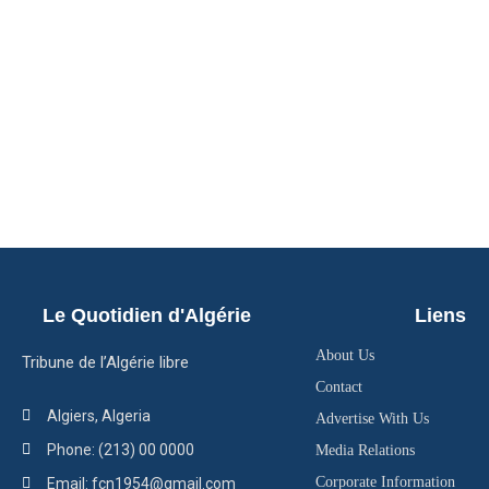
Le Quotidien d'Algérie
Liens
About Us
Tribune de l’Algérie libre
Contact
Algiers, Algeria
Advertise With Us
Phone: (213) 00 0000
Media Relations
Corporate Information
Email: fcn1954@gmail.com