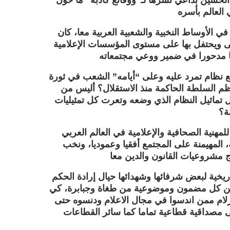
الحسين بداعي نشرها لـ”ووقائع كاذبة” ما حول
 الأوساط النخبية والشعبية العربية معا، كان
ى ويحتفل بها على مستوى المؤسسات الإعلامية
 نظام تمرد عليه وعلى “أيامه” الشعب في ثورة
م السلطة الحاكمة منذ الاستقلال؟ أليس من
 تماثيل النظام الذي وضعه وتعرت كل تمثيليات
ة؟
هنية الصحافية والإعلامية في العالم العربي
، المهيمنة على المجتمع أفقيا وعموديا، ونخب
ريخية لبعض شرفائها وشهدائها حيال إرادة الحكم
ة من كل مضمون وموضوعية من طغاة وجبابرة، كي
أزلام ممن اندسوا في مجال الاعلام ودنسوه حتى
ى مصداقية قطاعية تماما كما سائر القطاعات