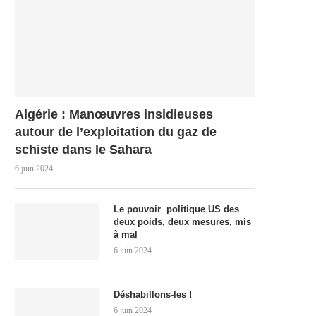
Algérie : Manœuvres insidieuses
autour de l’exploitation du gaz de
schiste dans le Sahara
6 juin 2024
Le pouvoir politique US des
deux poids, deux mesures, mis
à mal
6 juin 2024
Déshabillons-les !
6 juin 2024