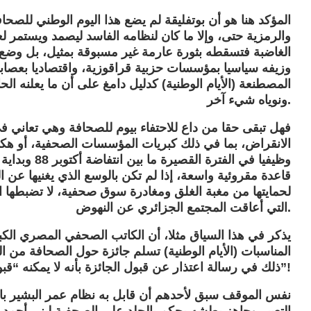
المؤكد هنا هو أن بوتفليقة لم يضع هذا اليوم الوطني للصحاف
والرمزية حتى، وإلا ما كان لنظامه الفاسد ليصمد ويستمر لعق
الغاضبة فتسقطه بثورة عارمة غير مسبوقة بمثيل، بل وضع هذا
وزيفه سياسيا بمؤسسات حزبية قراقوزية، واقتصاديا بعصابات
المصطنعة (الأيام الوطنية) كدليل دامغ على أن ما يعلنه ال
ونوياه شيء آخر.
فهل تبقى حقا من داع للاحتفاء بيوم للصحافة وهي تعاني في 
الانقراض، بما في ذلك كبريات المؤسسات الصحفية، أو هكذ
قاعدة مقروئية واسعة، إذا لم تكن بالوسع الذي يغنيها عن ا
لحمايتها من مغبة الغلق ومغادرة سوق صحفية، لا تضبطها ال
التي أعاقت المجتمع الجزائري عن النهوض.
يذكر في هذا السياق مثلا، أن الكاتب الصحفي المصري ال
المناسبات (الأيام الوطنية) تسلم جائزة حول الصحافة من ال
ذلك في رسالة اعتذار عن قبول الجائزة بأنه لا يمكنه “قبولها من رئيس نظام يقمع حرية التعبير”!
نفس الموقف سبق لأحدهم أن قابل به نظام عمر البشير با