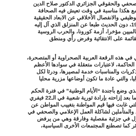
الصحفي والحقوقي الجزائري الدكتور صلاح الدين
 مع هكذا مناسبة في وقت تعيش فيه الصحافة
وظيفي والانفصال الأخلاقي عن الابعاد الحقيقية
لمهنة الصحافة وهذا منذ استقلال البلاد “المصادر” سنة 1962، دون الحديث طبعا عن المنزلق الذي آل إليه
الميين مؤخرا، أزمة كورونا، والحرب الروسية
القائمة على الانتقائية وفرض رأي ومنطق
حلي في هذه الرقعة العربية الصحراوية أو المتصحرة،
الحاكمة، لاعتبارات متعقلة في سوادها الأعظم
ذكريات والمناسبات خدمة لمصيرها، ودرئا لكل
مة اليوم خاص بالصحافة (22 أكتوبر) والذي وضع بأجندة “الأيام الوطنية” في فترة الحكم
الامبراطوري لبوتفليقة، أين تراجعت حرية التعبير لترتجع فيما بعد إزاحته بإرادة ثورية شعبية في الـ22 فيفري
ى” التي غابت فيها قيم المواطنة بتغييب المواطن عن
والمتأملين لشاكلة العمل الإعلامي والصحفي في
تزل في جزئية مفصلية وفارقة وهي من يرفض
 كما تصطنع المجتمعات الأخرى السياسية،