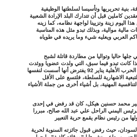
ة، بنية تحريريها وتأسيسا لسلطتها الوظيفية
دين كاملين قبل أن تتدارك البلد الإرادة الشعبية
 اليوم زينة وتزيينا لواجهة نظامه، كما زينه
 مالية موالية، وبذلك تبدو مثل هذه المناسبة
حاكم العربي ويعليه شيء وما يريده في طوياه
جلها حاليا وتواليا من مطاردة قاتلة لشبح
ا كانت تبدو فيما سبق، التي ولدت عضويا ووئدت
وظيفيا في الفترة القصيرة ما بين انتفاضة أكتوبر 88 وبداية الحرب الأهلية يناير 92 يفترض أنها أسست لنفسها
لتبعية الاشهارية للسلطة، فلتسع على الأقل
تنافسية المهنية، بل أشياء أخرى من جملة الأشياء
كبير محمد حسنين هيكل، كان قد رفض في إحدى
رئيس اليمني الراحل علي عبد الله صالح، مبررا
لسودان، حيث رفض قبول جائزته السنوية لحرية