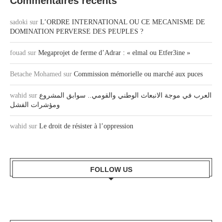
Commentaires récents
sadoki
sur
L’ORDRE INTERNATIONAL OU CE MECANISME DE
DOMINATION PERVERSE DES PEUPLES ?
fouad
sur
Megaprojet de ferme d’Adrar : « elmal ou Etfer3ine »
Betache Mohamed
sur
Commission mémorielle ou marché aux puces
wahid
sur
العرب في موجة الانبعاث الوطني والقومي.. سوابق المشروع
ومؤشرات الفشل
wahid
sur
Le droit de résister à l’oppression
FOLLOW US