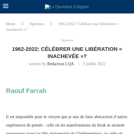
Home
Opinions
1962-2022: Célébrer une libération «
inachevée »?
Opinions
1962-2022: CÉLÉBRER UNE LIBÉRATION «
INACHEVÉE »?
written by
Redaction LQA
2 juillet 2022
Raouf Farrah
Il est impossible pour le citoyen que je suis de faire abstraction d’autres
expériences de pensée : celle où les manifestations du hirak se seraient
poursuivies jusqu’au 60e anniversaire de l’Indépendance, ou celle où