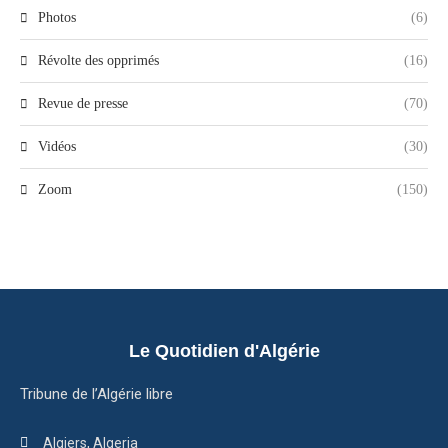
Photos
(6)
Révolte des opprimés
(16)
Revue de presse
(70)
Vidéos
(30)
Zoom
(150)
Le Quotidien d'Algérie
Tribune de l’Algérie libre
Algiers, Algeria