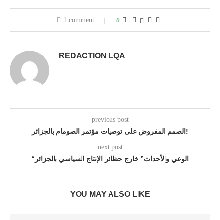
1 comment
0
REDACTION LQA
previous post
الصمم المفروض على توصيات مؤتمر الصومام بالجزائر!
next post
“الوعي والأحداث” خارج حظائر الإنتاج السياسي بالجزائر
YOU MAY ALSO LIKE