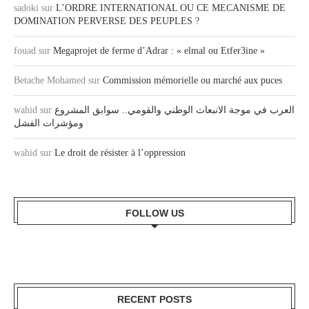
sadoki
sur
L’ORDRE INTERNATIONAL OU CE MECANISME DE
DOMINATION PERVERSE DES PEUPLES ?
fouad
sur
Megaprojet de ferme d’Adrar : « elmal ou Etfer3ine »
Betache Mohamed
sur
Commission mémorielle ou marché aux puces
wahid
sur
العرب في موجة الانبعاث الوطني والقومي.. سوابق المشروع
ومؤشرات الفشل
wahid
sur
Le droit de résister à l’oppression
FOLLOW US
RECENT POSTS