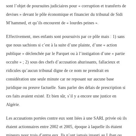
sont l’objet de poursuites judiciaires pour « corruption ‎et transferts de
devises » devant le pôle économique et financier du tribunal de Sidi
M’hammed, et ‎qu’ils encourent de « lourdes peines‏ ‏‎».‎
Effectivement, mes enfants sont poursuivis par ce pôle mais : 1) sans
que nous sachions si c’est à la ‎suite d’une plainte, d’une « action
publique » déclenchée par le Parquet ou à l‘instigation d’une ‎‎« partie
occulte » ; 2) sous des chefs d’accusation ahurissants, fallacieux et
ridicules qu’aucun ‎tribunal digne de ce nom ne prendrait en
considération une seule minute car ne reposant sur ‎aucune base
juridique ou preuve factuelle. Sans parler des délais de prescription si
ces faits avaient ‎existé. Et bien sûr, s’il y a encore une justice en
Algérie.‎
Les accusations portées contre eux sont liées à une SARL privée où ils
étaient actionnaires entre ‎‎2002 et 2005, époque à laquelle ils étaient
mineurs pour trois d’entre eux. Ils n’ont jamais investi au ‎Liban ou