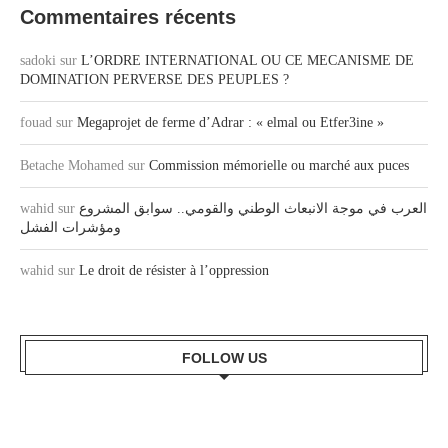
Commentaires récents
sadoki
sur
L’ORDRE INTERNATIONAL OU CE MECANISME DE
DOMINATION PERVERSE DES PEUPLES ?
fouad
sur
Megaprojet de ferme d’Adrar : « elmal ou Etfer3ine »
Betache Mohamed
sur
Commission mémorielle ou marché aux puces
wahid
sur
العرب في موجة الانبعاث الوطني والقومي.. سوابق المشروع
ومؤشرات الفشل
wahid
sur
Le droit de résister à l’oppression
FOLLOW US