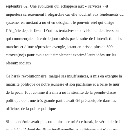
septembre 62. Une évolution qui échappera aux « services » et
inquiétera sérieusement l’oligarchie car elle touchait aux fondements du
système, en mettant à nu et en désignant le pouvoir réel qui dirige
l’Algérie depuis 1962. D’où les tentatives de division et de diversion
qui commençaient à voir le jour suivis par la suite de l’interdiction des
marches et d’une répression aveugle, jetant en prison plus de 300
citoyen(ne)s pour avoir tout simplement exprimé leurs idées sur les
réseaux sociaux.
Ce harak révolutionnaire, malgré ses insuffisances, a mis en exergue la
maturité politique de notre jeunesse et son pacifisme et a brisé le mur
de la peur. Tout comme il a mis à nu la stérilité de la pseudo-classe
politique dont une très grande partie avait été préfabriquée dans les
officines de la police politique.
Si la pandémie avait plus ou moins perturbé ce harak, le véritable frein
en a été la lâcheté des élites intellectuelles et politiques qui n’ont pas