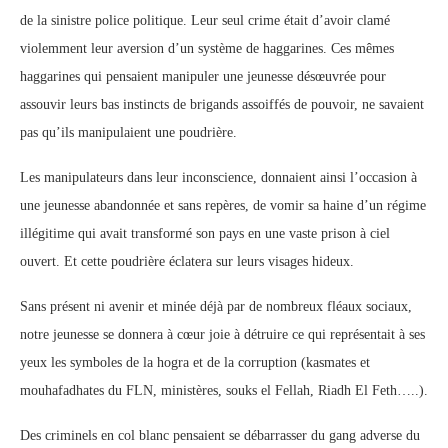
de la sinistre police politique. Leur seul crime était d’avoir clamé
violemment leur aversion d’un système de haggarines. Ces mêmes
haggarines qui pensaient manipuler une jeunesse désœuvrée pour
assouvir leurs bas instincts de brigands assoiffés de pouvoir, ne savaient
pas qu’ils manipulaient une poudrière.
Les manipulateurs dans leur inconscience, donnaient ainsi l’occasion à
une jeunesse abandonnée et sans repères, de vomir sa haine d’un régime
illégitime qui avait transformé son pays en une vaste prison à ciel
ouvert. Et cette poudrière éclatera sur leurs visages hideux.
Sans présent ni avenir et minée déjà par de nombreux fléaux sociaux,
notre jeunesse se donnera à cœur joie à détruire ce qui représentait à ses
yeux les symboles de la hogra et de la corruption (kasmates et
mouhafadhates du FLN, ministères, souks el Fellah, Riadh El Feth…..).
Des criminels en col blanc pensaient se débarrasser du gang adverse du