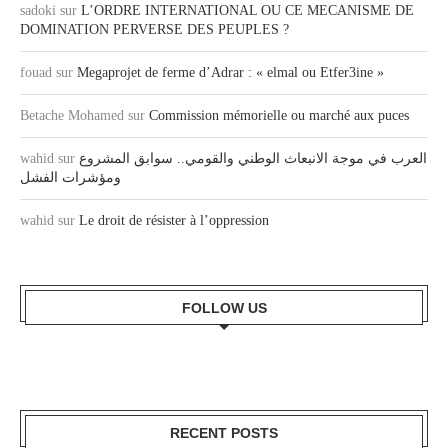
sadoki
sur
L’ORDRE INTERNATIONAL OU CE MECANISME DE
DOMINATION PERVERSE DES PEUPLES ?
fouad
sur
Megaprojet de ferme d’Adrar : « elmal ou Etfer3ine »
Betache Mohamed
sur
Commission mémorielle ou marché aux puces
wahid
sur
العرب في موجة الانبعاث الوطني والقومي.. سوابق المشروع
ومؤشرات الفشل
wahid
sur
Le droit de résister à l’oppression
FOLLOW US
RECENT POSTS